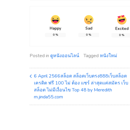
Happy
Sad
Excited
0
%
0
%
0
%
Posted in
ดูหนังออนไลน์
Tagged
หนังใหม่
6 April 2566สล็อต สล็อตเว็บตรง888เว็บสล็อต
เครดิต ฟรี 100 ไม่ ต้อง แชร์ ล่าสุดแค่สมัคร เว็บ
สล็อต ไม่มีเงื่อนไข Top 48 by Meredith
m.jinda55.com