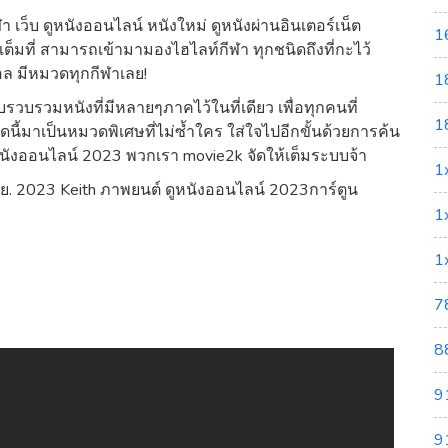
 เว็บ ดูหนังออนไลน์ หนังใหม่ ดูหนังผ่านอินเตอร์เน็ต
1
็มที่ สามารถเข้ามามองไฮไลท์กีฬา ทุกชนิดถึงที่กะไว้
อล มีหมวดทุกกีฬาเลย!
1
รวบรวมหนังที่มีหลายๆภาคไว้ในที่เดียว เพื่อทุกคนที่
1
ี้มาเป็นหมวดพิเศษที่ไม่ซ้ำใคร ใส่ใจไปอีกขั้นด้วยการค้น
ูหนังออนไลน์ 2023 พวกเรา movie2k จัดให้เต็มระบบจ้า
1
ม.ย. 2023 Keith ภาพยนต์ ดูหนังออนไลน์ 2023การ์ตูน
1
1
7
8
9
9