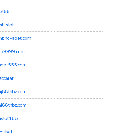
lot66
mb slot
mbnovabet.com
sb9999.com
abet555.com
accarat
aj88thbz.com
aj88thbz.com
aslot168
estbet