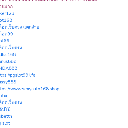
่อยมาก
oker123
lot168
ล็อตเว็บตรง แตกง่าย
ล็อต99
lot66
ล็อตเว็บตรง
udhai168
onus888
INDA888
tps://pgslot99.life
ussy888
ttps://www.sexyauto168.shop
lotxo
ล็อตเว็บตรง
ลิปโป๊
xbetth
 slot