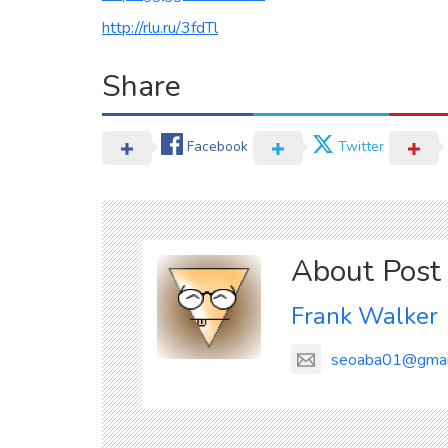
http://rlu.ru/3fdTl
Share
Facebook
Twitter
About Post
Frank Walker
seoaba01@gmai