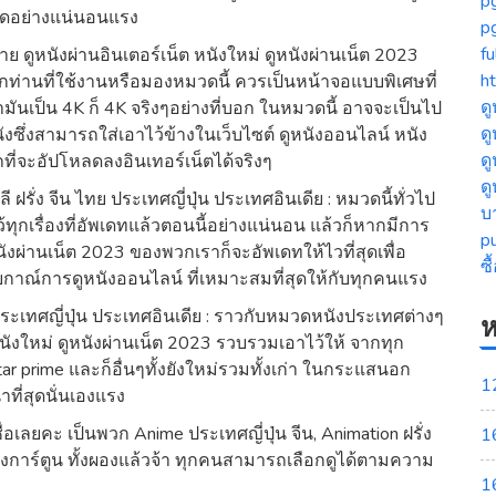
p
สุดอย่างแน่นอนแรง
p
fu
ย ดูหนังผ่านอินเตอร์เน็ต หนังใหม่ ดูหนังผ่านเน็ต 2023
ht
กท่านที่ใช้งานหรือมองหมวดนี้ ควรเป็นหน้าจอแบบพิเศษที่
ดู
มันเป็น 4K ก็ 4K จริงๆอย่างที่บอก ในหมวดนี้ อาจจะเป็นไป
ดู
งซึ่งสามารถใส่เอาไว้ข้างในเว็บไซต์ ดูหนังออนไลน์ หนัง
ด
ถที่จะอัปโหลดลงอินเทอร์เน็ตได้จริงๆ
ด
รั่ง จีน ไทย ประเทศญี่ปุ่น ประเทศอินเดีย : หมวดนี้ทั่วไป
บ
ุกเรื่องที่อัพเดทแล้วตอนนี้อย่างแน่นอน แล้วก็หากมีการ
p
ูหนังผ่านเน็ต 2023 ของพวกเราก็จะอัพเดทให้ไวที่สุดเพื่อ
ซ
กาณ์การดูหนังออนไลน์ ที่เหมาะสมที่สุดให้กับทุกคนแรง
ย ประเทศญี่ปุ่น ประเทศอินเดีย : ราวกับหมวดหนังประเทศต่างๆ
ห
 หนังใหม่ ดูหนังผ่านเน็ต 2023 รวบรวมเอาไว้ให้ จากทุก
tar prime และก็อื่นๆทั้งยังใหม่รวมทั้งเก่า ในกระแสนอก
1
ที่สุดนั่นเองแรง
อเลยคะ เป็นพวก Anime ประเทศญี่ปุ่น จีน, Animation ฝรั่ง
1
การ์ตูน ทั้งผองแล้วจ้า ทุกคนสามารถเลือกดูได้ตามความ
1