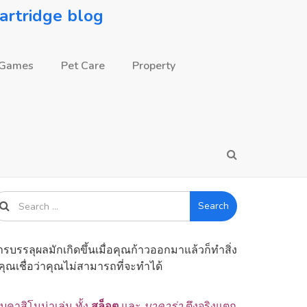
partridge blog
 Games
Pet Care
Property
Search
ารบรรลุผลมักเกิดขึ้นเมื่อคุณก้าวออกมาแล้วก็ทำสิ่ง
่คุณเชื่อว่าคุณไม่สามารถที่จะทำได้
็บคาสิโนน่าเล่น ทั้ง
สล็อต
และ
บาคาร่า
ตึงจริงแตก