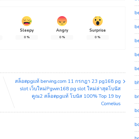
b
b
Sleepy
Angry
Surprise
0
%
0
%
0
%
b
b
b
สล็อตpgแท้ berving.com 11 กรกฎา 23 pg168 pg
b
slot เว็บใหม่Pgwin168 pg slot ใหม่ล่าสุดโบนัส
คูณ2 สล็อตpgแท้ โบนัส 100% Top 19 by
b
Cornelius
b
b
b