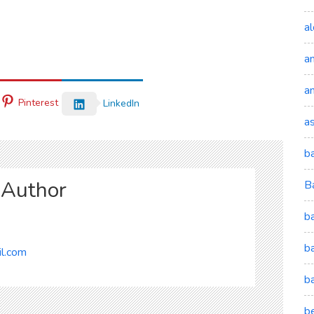
a
a
a
Pinterest
LinkedIn
a
b
 Author
B
b
b
l.com
b
b