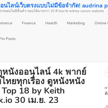
นไลน์เว็บตรงแบบไม่มีข้อจำกัด! audrina 
 ฝากถอนไม่มีขั้นต่ำ! ถอนได้มากกว่า 10 ล้านบาท witney carson website
mmerce
Finance
Health
Marketing
Online
Pin Posts
ูหนังออนไลน์ 4k พากย์
บไทยทุกเรื่อง ดูหนังหนัง
ี Top 18 by Keith
ก
ที
.io 30 เม.ย. 23
เว