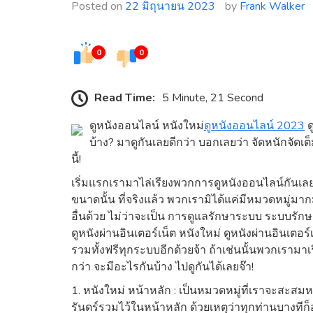
Posted on
22 มิถุนายน 2023
by
Frank Walker
0
0
Read Time:
5 Minute, 21 Second
ดูหนังออนไลน์ หนังใหม่
ดูหนังออนไลน์ 2023
ด
บ้าง? มาดูกันเลยดีกว่า บอกเลยว่า จัดหนักจัดเต็ม
นี้!
เริ่มแรกเรามาไล่เรียงพวกการดูหนังออนไลน์กันเ
ขนาดนั้น ที่จริงแล้ว พวกเรามิได้แค่มีหมวดหมู่มา
อื่นด้วย ไม่ว่าจะเป็น การดูแลรักษาระบบ ระบบรัก
ดูหนังผ่านอินเตอร์เน็ต หนังใหม่ ดูหนังผ่านอินเตอร
รวมทั้งฟรีทุกระบบอีกด้วยจ้า ถ้าเช่นนั้นพวกเราม
กว่า จะมีอะไรกันบ้าง ไปดูกันได้เลยจ๊า!
1. หนังใหม่ หน้าหลัก : เป็นหมวดหมู่ที่เราจะสะสมหน
รันดร์รวมไว้ในหน้าหลัก ด้วยเหตุว่าทุกท่านบางทีก็อ