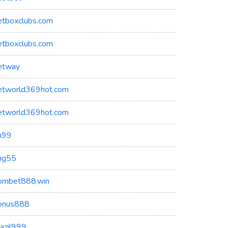
etboxclubs.com
etboxclubs.com
etway
etworld369hot.com
etworld369hot.com
h99
ng55
ombet888.win
onus888
razil999