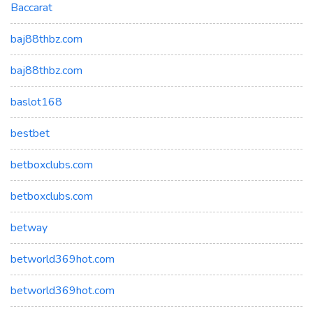
Baccarat
baj88thbz.com
baj88thbz.com
baslot168
bestbet
betboxclubs.com
betboxclubs.com
betway
betworld369hot.com
betworld369hot.com