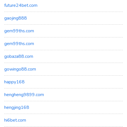
future24bet.com
gaojing888
gem99ths.com
gem99ths.com
gobaza88.com
gowingo88.com
happy168
hengheng9899.com
hengjing168
hi6bet.com