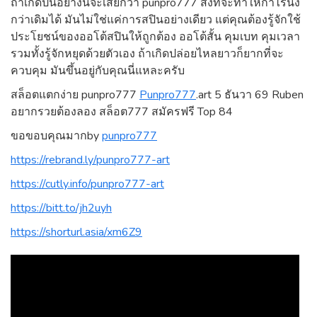
ถ้าเกิดปั่นอย่างนี้จะเสียกว่า punpro777 สิ่งที่จะทำให้กำไรนิ่ง
กว่าเดิมได้ มันไม่ใช่แค่การสปินอย่างเดียว แต่คุณต้องรู้จักใช้
ประโยชน์ของออโต้สปินให้ถูกต้อง ออโต้สั้น คุมเบท คุมเวลา
รวมทั้งรู้จักหยุดด้วยตัวเอง ถ้าเกิดปล่อยไหลยาวก็ยากที่จะ
ควบคุม มันขึ้นอยู่กับคุณนี่แหละครับ
สล็อตแตกง่าย punpro777
Punpro777
.art 5 ธันวา 69 Ruben
อยากรวยต้องลอง สล็อต777 สมัครฟรี Top 84
ขอขอบคุณมากby
punpro777
https://rebrand.ly/punpro777-art
https://cutly.info/punpro777-art
https://bitt.to/jh2uyh
https://shorturl.asia/xm6Z9