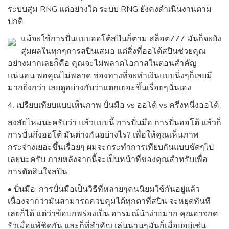
ระบบสุ่ม RNG แต่อย่างใด ระบบ RNG ยังคงดำเนินงานตาม
ปกติ
แม้จะใช้การปั่นแบบออโต้สปินก็ตาม สล็อต777 มันก็จะยัง
สุ่มผลในทุกๆการสปินเสมอ แต่สิ่งที่ออโต้สปินช่วยคุณ
อย่างมากเลยก็คือ คุณจะไม่พลาดโอกาสในตอนสำคัญ
แน่นอน พอคุณไม่พลาด ช่องทางที่จะทำเงินแบบนิ่งๆก็เลยมี
มากยิ่งกว่า เลยดูอย่างกับว่าแตกเยอะขึ้นเรื่อยๆนั่นเอง
4. เปรียบเทียบแบบเห็นภาพ ปั่นมือ vs ออโต้ vs ครึ่งหนึ่งออโต้
สงสัยไหมนะครับว่า แล้วแบบนี้ การปั่นมือ การปั่นออโต้ แล้วก็
การปั่นกึ่งออโต้ มันต่างกันอย่างไร? เพื่อให้คุณเห็นภาพ
กระจ่างเยอะขึ้นเรื่อยๆ ผมจะกระทำการเทียบกันแบบชัดๆไป
เลยนะครับ ภายหลังจากนี้จะเป็นหน้าที่ของคุณสำหรับเพื่อ
การตัดสินใจสปิน
• ปั่นมือ: การปั่นมือเป็นวิธีที่หลายๆคนนิยมใช้กันอยู่แล้ว
เนื่องจากว่ามันสามารถควบคุมได้ทุกตาที่สปิน จะหยุดทันที
เลยก็ได้ แต่ว่าข้อบกพร่องเป็น อารมณ์นำง่ายมาก คุณอาจกด
รัวเมื่อแพ้ชิดกัน และก็ที่สำคัญ เล่นนานๆมันก็เมื่อยอยู่เช่น