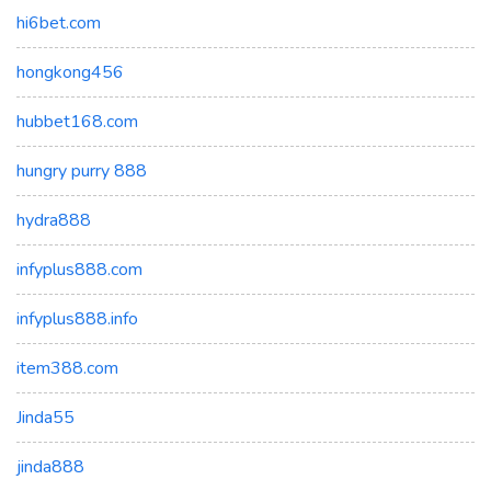
hi6bet.com
hongkong456
hubbet168.com
hungry purry 888
hydra888
infyplus888.com
infyplus888.info
item388.com
Jinda55
jinda888