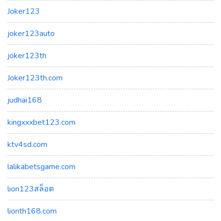
Joker123
joker123auto
joker123th
Joker123th.com
judhai168
kingxxxbet123.com
ktv4sd.com
lalikabetsgame.com
lion123สล็อต
lionth168.com