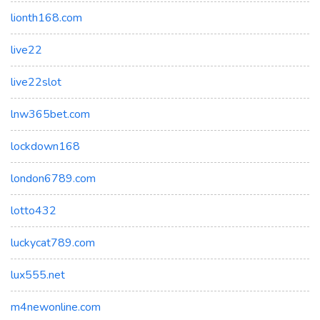
lionth168.com
live22
live22slot
lnw365bet.com
lockdown168
london6789.com
lotto432
luckycat789.com
lux555.net
m4newonline.com