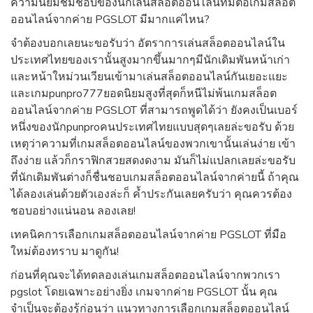
ความนิยมชมชอบของนักเล่นสล็อตออนไลน์ที่มีต่อเกมสล็อต
ออนไลน์จากค่าย PGSLOT มีมากแค่ไหน?
จำต้องบอกเลยนะขอรับว่า อัตราการเล่นสล็อตออนไลน์ใน
ประเทศไทยของเรานั้นสูงมากขึ้นมากๆมีนักเดิมพันหน้าเก่า
และหน้าใหม่วนเวียนเข้ามาเล่นสล็อตออนไลน์กันเยอะแยะ
และเกมpunpro777ยอดนิยมสูงที่สุดก็หนีไม่พ้นเกมสล็อต
ออนไลน์จากค่าย PGSLOT ที่สามารถพูดได้ว่า ยังคงเป็นเบอร์
หนึ่งของนักpunproคนประเทศไทยแบบสุดๆเลยล่ะขอรับ ด้วย
เหตุว่าความที่เกมสล็อตออนไลน์ของพวกเขานั้นเล่นง่าย เข้า
ถึงง่าย แล้วก็กราฟิกสวยสดงดงาม มันก็ไม่แปลกเลยล่ะขอรับ
ที่นักเดิมพันต่างก็ชื่นชอบเกมสล็อตออนไลน์จากค่ายนี้ ถ้าคุณ
ได้ลองเล่นด้วยตัวเองล่ะก็ ค้ำประกันเลยครับว่า คุณควรต้อง
ชอบอย่างแน่นอน ลองเลย!
เทคนิคการเลือกเกมสล็อตออนไลน์จากค่าย PGSLOT ที่มือ
ใหม่ต้องทราบ มาดูกัน!
ก่อนที่คุณจะได้ทดลองเล่นเกมสล็อตออนไลน์จากพวกเรา
pgslot โดยเฉพาะอย่างยิ่ง เกมจากค่าย PGSLOT นั้น คุณ
จำเป็นจะต้องรู้ก่อนว่า แนวทางการเลือกเกมสล็อตออนไลน์