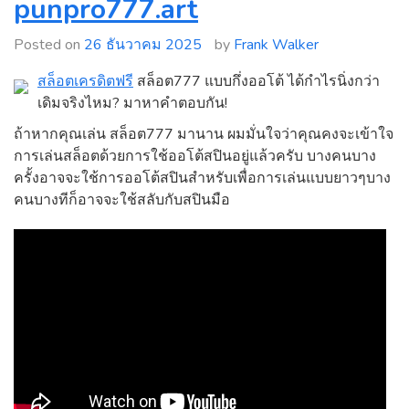
punpro777.art
Posted on
26 ธันวาคม 2025
by
Frank Walker
สล็อตเครดิตฟรี
สล็อต777 แบบกึ่งออโต้ ได้กำไรนิ่งกว่า
เดิมจริงไหม? มาหาคำตอบกัน!
ถ้าหากคุณเล่น สล็อต777 มานาน ผมมั่นใจว่าคุณคงจะเข้าใจ
การเล่นสล็อตด้วยการใช้ออโต้สปินอยู่แล้วครับ บางคนบาง
ครั้งอาจจะใช้การออโต้สปินสำหรับเพื่อการเล่นแบบยาวๆบาง
คนบางทีก็อาจจะใช้สลับกับสปินมือ