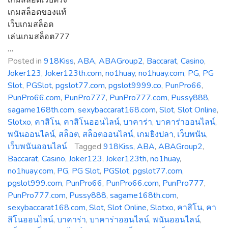
เกมสล็อตเว็บตรง
เกมสล็อตของแท้
เว็บเกมสล็อต
เล่นเกมสล็อต777
…
Posted in
918Kiss
,
ABA
,
ABAGroup2
,
Baccarat
,
Casino
,
Joker123
,
Joker123th.com
,
no1huay
,
no1huay.com
,
PG
,
PG
Slot
,
PGSlot
,
pgslot77.com
,
pgslot9999.co
,
PunPro66
,
PunPro66.com
,
PunPro777
,
PunPro777.com
,
Pussy888
,
sagame168th.com
,
sexybaccarat168.com
,
Slot
,
Slot Online
,
Slotxo
,
คาสิโน
,
คาสิโนออนไลน์
,
บาคาร่า
,
บาคาร่าออนไลน์
,
พนันออนไลน์
,
สล็อต
,
สล็อตออนไลน์
,
เกมยิงปลา
,
เว็บพนัน
,
เว็บพนันออนไลน์
Tagged
918Kiss
,
ABA
,
ABAGroup2
,
Baccarat
,
Casino
,
Joker123
,
Joker123th
,
no1huay
,
no1huay.com
,
PG
,
PG Slot
,
PGSlot
,
pgslot77.com
,
pgslot999.com
,
PunPro66
,
PunPro66.com
,
PunPro777
,
PunPro777.com
,
Pussy888
,
sagame168th.com
,
sexybaccarat168.com
,
Slot
,
Slot Online
,
Slotxo
,
คาสิโน
,
คา
สิโนออนไลน์
,
บาคาร่า
,
บาคาร่าออนไลน์
,
พนันออนไลน์
,