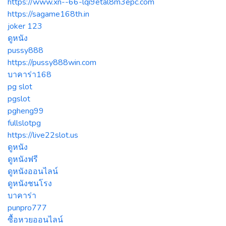
https://www.xn--66-lqi9etal8m3epc.com
https://sagame168th.in
joker 123
ดูหนัง
pussy888
https://pussy888win.com
บาคาร่า168
pg slot
pgslot
pgheng99
fullslotpg
https://live22slot.us
ดูหนัง
ดูหนังฟรี
ดูหนังออนไลน์
ดูหนังชนโรง
บาคาร่า
punpro777
ซื้อหวยออนไลน์