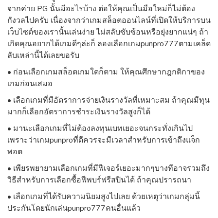
จากค่าย PG นั้นมีอะไรบ้าง ต่อให้คุณเป็นมือใหม่ก็ไม่ต้อง
กังวลไปครับ เนื่องจากว่าเกมสล็อตออนไลน์ที่เปิดให้บริการบน
เว็บไซต์ของเรานั้นเล่นง่าย ไม่สลับซับซ้อนหรือยุ่งยากแน่ๆ ถ้า
เกิดคุณอยากได้เกมดีๆล่ะก็ ลองเลือกเกมpunpro777ตามเคล็ด
ลับเหล่านี้ได้เลยขอรับ
• ก่อนเลือกเกมสล็อตเกมใดก็ตาม ให้คุณศึกษากฎกติกาของ
เกมก่อนเสมอ
• เลือกเกมที่มีอัตราการจ่ายเงินรางวัลที่เหมาะสม ถ้าคุณมีทุน
มากก็เลือกอัตราการชำระเงินรางวัลสูงก็ได้
• มานะเลือกเกมที่ไม่ต้องลงทุนเบทเยอะจนกระทั่งเกินไป
เพราะว่าเกมpunproที่ดีควรจะมีเวลาสำหรับการเข้าถึงแจ็ก
พอต
• เพียรพยายามเลือกเกมที่มีฟีเจอร์เยอะมากๆบางทีอาจรวมถึง
วิธีสำหรับการเลือกซื้อฟีพบร์ฟรีสปินได้ ถ้าคุณปรารถนา
• เลือกเกมที่ได้รับความนิยมสูงไปเลย ด้วยเหตุว่าเกมกลุ่มนี้
ประกันโดยนักเล่นpunpro777คนอื่นแล้ว