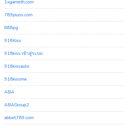
1xgameth.com
789pluss.com
888pg
918Kiss
918kiss เข้าสู่ระบบ
918kissauto
918kissme
ABA
ABAGroup2
abbet789.com