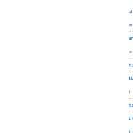
a
a
a
a
b
B
b
b
b
b