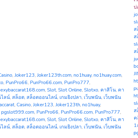
บ
j
s
ส
ส
s
ส
j
b
J
Casino
,
Joker123
,
Joker123th.com
,
no1huay
,
no1huay.com
,
ht
co
,
PunPro66
,
PunPro66.com
,
PunPro777
,
p
sexybaccarat168.com
,
Slot
,
Slot Online
,
Slotxo
,
คาสิโน
,
คา
h
ไลน์
,
สล็อต
,
สล็อตออนไลน์
,
เกมยิงปลา
,
เว็บพนัน
,
เว็บพนัน
s
accarat
,
Casino
,
Joker123
,
Joker123th
,
no1huay
,
ส
,
pgslot999.com
,
PunPro66
,
PunPro66.com
,
PunPro777
,
ค
sexybaccarat168.com
,
Slot
,
Slot Online
,
Slotxo
,
คาสิโน
,
คา
1
ไลน์
,
สล็อต
,
สล็อตออนไลน์
,
เกมยิงปลา
,
เว็บพนัน
,
เว็บพนัน
pg