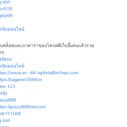
 slot
iss918
gslotth
ูหนังออนไลน์
ว็บสล็อตและบาคาร่าของโครตดีเว็บนี้เล่นแล้วรวย
ดๆ
18kiss
ูหนังออนไลน์
ttps://www.xn--66-lqi9etal8m3epc.com
ttps://sagame168th.in
oker 123
หนัง
ussy888
ttps://pussy888win.com
าคาร่า168
 slot