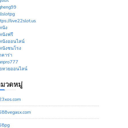
gslot
gheng99
llslotpg
tps://live22slot.us
หนัง
หนังฟรี
ูหนังออนไลน์
ูหนังชนโรง
าคาร่า
unpro777
ื้อหวยออนไลน์
มวดหมู่
23xos.com
688vegasx.com
68pg