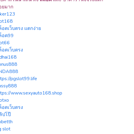
่อยมาก
oker123
lot168
ล็อตเว็บตรง แตกง่าย
ล็อต99
lot66
ล็อตเว็บตรง
udhai168
onus888
INDA888
tps://pgslot99.life
ussy888
ttps://www.sexyauto168.shop
lotxo
ล็อตเว็บตรง
ลิปโป๊
xbetth
 slot