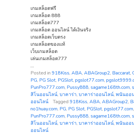
เกมสล็อตฟรี
เกมสล็อต 888
เกมสล็อต777
เกมสล็อต ออนไลน์ ได้เงินจริง
เกมสล็อตเว็บตรง
เกมสล็อตของแท้
เว็บเกมสล็อต
เล่นเกมสล็อต777
…
Posted in
918Kiss
,
ABA
,
ABAGroup2
,
Baccarat
,
PG
,
PG Slot
,
PGSlot
,
pgslot77.com
,
pgslot9999.
PunPro777.com
,
Pussy888
,
sagame168th.com
,
สิโนออนไลน์
,
บาคาร่า
,
บาคาร่าออนไลน์
,
พนันออน
ออนไลน์
Tagged
918Kiss
,
ABA
,
ABAGroup2
,
B
no1huay.com
,
PG
,
PG Slot
,
PGSlot
,
pgslot77.com
PunPro777.com
,
Pussy888
,
sagame168th.com
,
สิโนออนไลน์
,
บาคาร่า
,
บาคาร่าออนไลน์
,
พนันออน
ออนไลน์