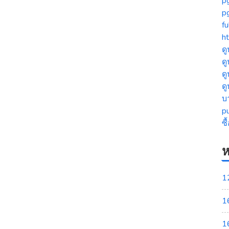
p
p
fu
ht
ดู
ดู
ด
ด
บ
p
ซ
ห
1
1
1