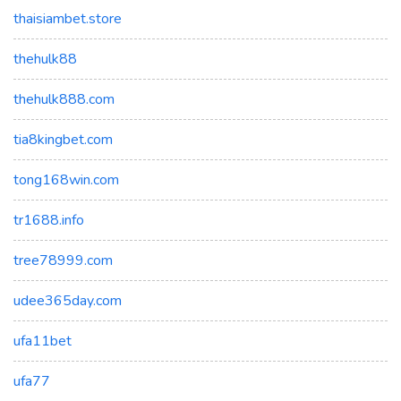
thaisiambet.store
thehulk88
thehulk888.com
tia8kingbet.com
tong168win.com
tr1688.info
tree78999.com
udee365day.com
ufa11bet
ufa77