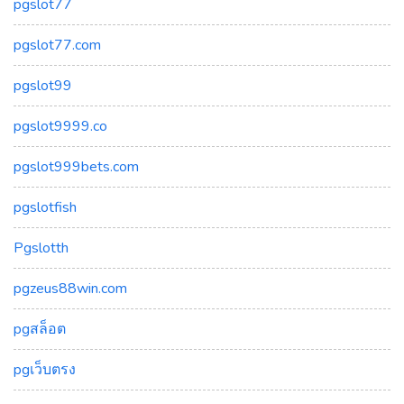
pgslot77
pgslot77.com
pgslot99
pgslot9999.co
pgslot999bets.com
pgslotfish
Pgslotth
pgzeus88win.com
pgสล็อต
pgเว็บตรง