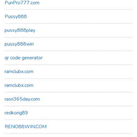
PunPro777.com
Pussy888
pussy888play
pussy888win
qr code generator
ramclubx.com
ramclubx.com
rasri365day.com
redkong89
RENO88WIN.COM