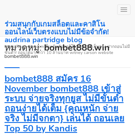
Skip
to
content
ร่วมสนุกกับเกมสล็อตและคาสิโน
ออนไลน์เว็บตรงแบบไม่มีข้อจำกัด!
audrina partridge blog
หมวดหมู่:
bombet888.win
https://blog-doo.com ตื่นเต้นกับคาสิโนออนไลน์เว็บตรง ฝากถอนไม่มี
ขั้นต่ำ! ถอนได้มากกว่า 10 ล้านบาท witney carson website
bombet888.win
bombet888 สมัคร 16
November bombet888 เข้าสู่
ระบบ จ่ายจริงทุกยูส ไม่มีขั้นต่ำ
ถอนง่ายได้เต็ม {คูณหนัก จ่าย
จริง ไม่มีจกตา} เล่นได้ ถอนเลย
Top 50 by Kandis