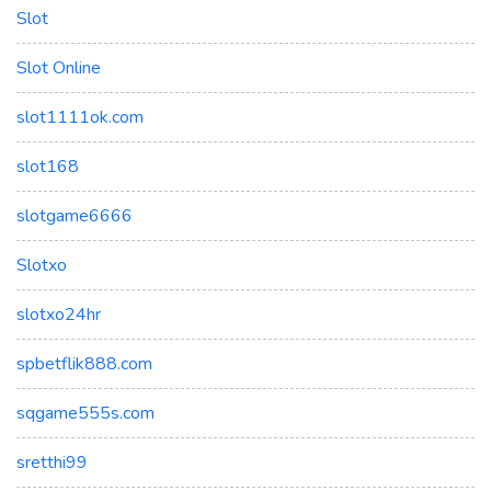
Slot
Slot Online
slot1111ok.com
slot168
slotgame6666
Slotxo
slotxo24hr
spbetflik888.com
sqgame555s.com
sretthi99