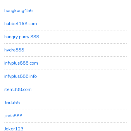
hongkong456
hubbet168.com
hungry purry 888
hydra888
infyplus888.com
infyplus888.info
item388.com
Jinda55
jinda888
Joker123