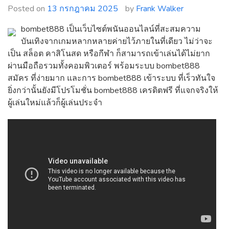
Posted on
13 กรกฎาคม 2025
by
Frank Walker
bombet888 เป็นเว็บไซต์พนันออนไลน์ที่สะสมความ
บันเทิงจากเกมหลากหลายค่ายไว้ภายในที่เดียว ไม่ว่าจะ
เป็น สล็อต คาสิโนสด หรือกีฬา ก็สามารถเข้าเล่นได้ไม่ยาก
ผ่านมือถือรวมทั้งคอมพิวเตอร์ พร้อมระบบ bombet888
สมัคร ที่ง่ายมาก และการ bombet888 เข้าระบบ ที่เร็วทันใจ
ยิ่งกว่านั้นยังมีโปรโมชั่น bombet888 เครดิตฟรี ที่แจกจริงให้
ผู้เล่นใหม่แล้วก็ผู้เล่นประจำ