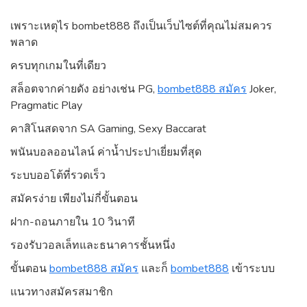
เพราะเหตุไร bombet888 ถึงเป็นเว็บไซต์ที่คุณไม่สมควร
พลาด
ครบทุกเกมในที่เดียว
สล็อตจากค่ายดัง อย่างเช่น PG,
bombet888 สมัคร
Joker,
Pragmatic Play
คาสิโนสดจาก SA Gaming, Sexy Baccarat
พนันบอลออนไลน์ ค่าน้ำประปาเยี่ยมที่สุด
ระบบออโต้ที่รวดเร็ว
สมัครง่าย เพียงไม่กี่ขั้นตอน
ฝาก-ถอนภายใน 10 วินาที
รองรับวอลเล็ทและธนาคารชั้นหนึ่ง
ขั้นตอน
bombet888 สมัคร
และก็
bombet888
เข้าระบบ
แนวทางสมัครสมาชิก