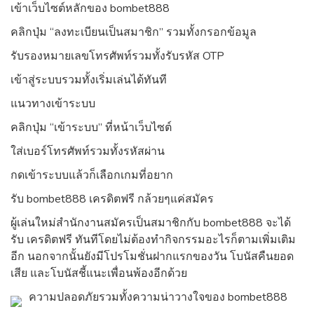
เข้าเว็บไซต์หลักของ bombet888
คลิกปุ่ม “ลงทะเบียนเป็นสมาชิก” รวมทั้งกรอกข้อมูล
รับรองหมายเลขโทรศัพท์รวมทั้งรับรหัส OTP
เข้าสู่ระบบรวมทั้งเริ่มเล่นได้ทันที
แนวทางเข้าระบบ
คลิกปุ่ม “เข้าระบบ” ที่หน้าเว็บไซต์
ใส่เบอร์โทรศัพท์รวมทั้งรหัสผ่าน
กดเข้าระบบแล้วก็เลือกเกมที่อยาก
รับ bombet888 เครดิตฟรี กล้วยๆแค่สมัคร
ผู้เล่นใหม่สำนักงานสมัครเป็นสมาชิกกับ bombet888 จะได้
รับ เครดิตฟรี ทันทีโดยไม่ต้องทำกิจกรรมอะไรก็ตามเพิ่มเติม
อีก นอกจากนั้นยังมีโปรโมชั่นฝากแรกของวัน โบนัสคืนยอด
เสีย และโบนัสชี้แนะเพื่อนพ้องอีกด้วย
ความปลอดภัยรวมทั้งความน่าวางใจของ bombet888