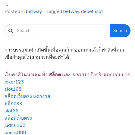
…
Posted in
betway
Tagged
betway
,
debet slot
Search
การบรรลุผลมักเกิดขึ้นเมื่อคุณก้าวออกมาแล้วก็ทำสิ่งที่คุณ
เชื่อว่าคุณไม่สามารถที่จะทำได้
เว็บคาสิโนน่าเล่น ทั้ง
สล็อต
และ
บาคาร่า
ตึงจริงแตกบ่อยมาก
joker123
slot168
สล็อตเว็บตรง แตกง่าย
สล็อต99
slot66
สล็อตเว็บตรง
judhai168
bonus888