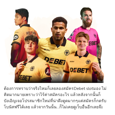
ต้องการทราบว่าจริงไหมก็เลยลองสมัครDebet slotมอง ไม่
คิดมากมายเพราะว่าไร้ค่าสมัครอะไร แล้วหลังจากนั้นก็
บังเอิญเจอโปรสมาชิกใหม่ที่น่าดึงดูดมากๆแค่สมัครก็กดรับ
โบนัสฟรีได้เลย แล้วจากวันนั้น…ก็ไม่เคยดูเว็บอื่นอีกเลยจ๊ะ