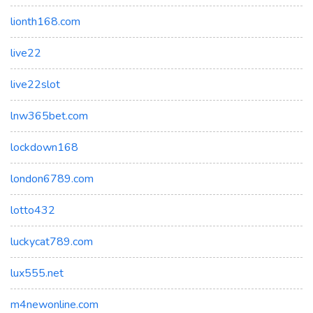
lionth168.com
live22
live22slot
lnw365bet.com
lockdown168
london6789.com
lotto432
luckycat789.com
lux555.net
m4newonline.com