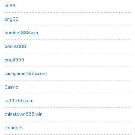
bh99
bng55
bombet888.win
bonus888
brazil999
cashgame168x.com
Casino
cc11388.com
chinatown888.win
cloudbet