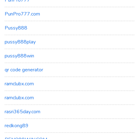
PunPro777.com
Pussy888
pussy888play
pussy888win
qr code generator
ramclubx.com
ramclubx.com
rasri365day.com
redkong89