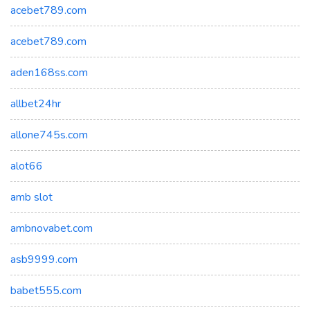
acebet789.com
acebet789.com
aden168ss.com
allbet24hr
allone745s.com
alot66
amb slot
ambnovabet.com
asb9999.com
babet555.com