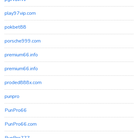
play97vip.com
pokbet88
porsche999.com
premium66.info
premium66.info
proded888x.com
punpro
PunPro66
PunPro66.com
PunPro777