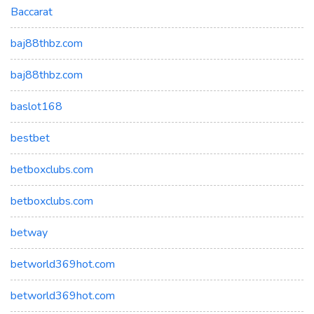
Baccarat
baj88thbz.com
baj88thbz.com
baslot168
bestbet
betboxclubs.com
betboxclubs.com
betway
betworld369hot.com
betworld369hot.com