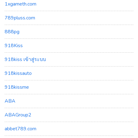
1xgameth.com
789pluss.com
888pg
918Kiss
918kiss เข้าสู่ระบบ
918kissauto
918kissme
ABA
ABAGroup2
abbet789.com