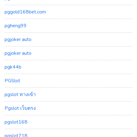
pggold168bet.com
pgheng99
pgjoker auto
pgjoker auto
pgk44b
PGSlot
pgslot ทางเข้า
Pgslot เว็บตรง
pgslot168
pgslot718