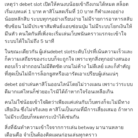
เหตุว่า debet slot เปิดให้คนงบน้อยเข้าถึงเกมได้หมด สล็อต
เริ่มเบทแค่ 1 บาท คาสิโนสดเริ่มที่ 10 บาท กีฬาแทงอย่าง
น้อยหลักสิบ ระบบทุกๆอย่างเรียบง่าย ไม่มีรายการอาหารสลับ
ซับซ้อน ไม่มีประชาสัมพันธ์แอบซ่อนปุ่ม ไม่มีระบบโยกเงินให้
มึนหัว คนใดกันที่เพิ่งจะเริ่มเล่นเว็บพนันคราวแรกจะเข้าใจ
ระบบได้ในไม่ถึง 5 นาที
ในขณะเดียวกัน ผู้เล่นdebet slotระดับโปรที่เน้นความเร็วและ
ก็ความเสถียรของระบบก็จะถูกใจ เพราะทุกสิ่งทุกอย่างสนอง
ตอบเร็ว ฝากถอนไม่มีติดขัด เกมไม่ค้าง ไม่ดีเลย์ และก็สำคัญ
ที่สุดเป็นไม่มีการล็อกยูสหรือเอารัดเอาเปรียบผู้เล่นแน่ๆ
debet อย่าเล่นคาสิโนออนไลน์โดยไม่วางแผน เพราะว่าระบบ
ดีมากแค่ไหนก็ช่วยอะไรมิได้ถ้าหากใจร้อนเหลือเกิน
คนไม่ใช่น้อยเข้าใจผิดว่าเพียงแค่เล่นกับเว็บตรงก็จะไม่มีทาง
เสียเงิน ซึ่งไม่จริงเลย คาสิโนเป็นเกมที่มีการเสี่ยงเสมอ ถ้าหาก
ไม่มีระเบียบก็หมดกระเป๋าได้เช่นกัน
สิ่งที่ฉันทำความเข้าใจจากการเล่น betway มานานหลาย
เดือนคือ จำเป็นต้องคิดแผนก่อนเล่นทุกคราว