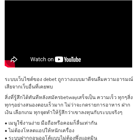
ระบบเว็บไซต์ของ debet ถูกวางแบบมาดีจนลืมความอารมณ์
เสียจากเว็บอื่นที่เคยพบ
สิ่งที่รู้สึกได้ทันทีหลังสมัครbetwayเสร็จเป็น ความเร็ว ทุกๆสิ่ง
ทุกๆอย่างสนองตอบเร็วมาก ไม่ว่าจะกดรายการอาหาร ฝาก
เงิน เลือกเกม ทุกจุดทำให้รู้สึกว่าเขาลงทุนกับระบบจริงๆ
• เมนูใช้งานง่าย มือถือหรือคอมก็ลื่นเท่ากัน
• ไม่ต้องโหลดแอปให้หนักเครื่อง
• ระบบฝากถอนออโต้แบบไม่ต้องพึ่งแอดมิน