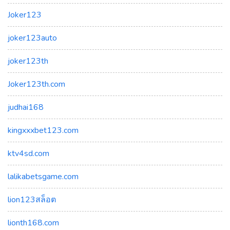
Joker123
joker123auto
joker123th
Joker123th.com
judhai168
kingxxxbet123.com
ktv4sd.com
lalikabetsgame.com
lion123สล็อต
lionth168.com