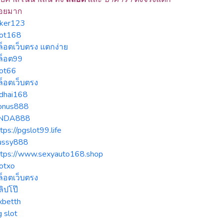
่อยมาก
oker123
lot168
ล็อตเว็บตรง แตกง่าย
ล็อต99
lot66
ล็อตเว็บตรง
udhai168
onus888
INDA888
tps://pgslot99.life
ussy888
ttps://www.sexyauto168.shop
lotxo
ล็อตเว็บตรง
ลิปโป๊
xbetth
 slot