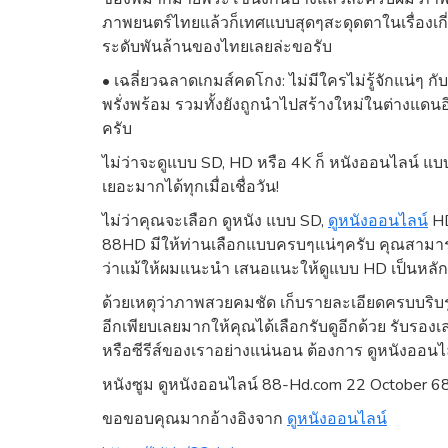
ภาพยนตร์ไทยแล้วก็เทศแบบสุดๆสะดุดตาในเรื่องเกี
ระดับพันล้านของไทยเลยล่ะขอรับ
• เฉลี่ยวฉลาดเกมส์คดโกง: ไม่มีใครไม่รู้จักแน่ๆ
พรั่งพร้อม รวมทั้งยังถูกนำไปสร้างใหม่ในต่างแดนอ
ครับ
ไม่ว่าจะดูแบบ SD, HD หรือ 4K ก็ หนังออนไลน์ แบบฟิ
เยอะมากได้ทุกเมื่อเชื่อวัน!
ไม่ว่าคุณจะเลือก ดูหนัง แบบ SD,
ดูหนังออนไลน์
HD
88HD มีให้ท่านเลือกแบบครบๆแน่ๆครับ คุณสามารถ
ว่าแม้ให้ผมแนะนำ เสนอแนะให้ดูแบบ HD เป็นหลัก
ด้วยเหตุว่าภาพสวยคมชัด เก็บรายละเอียดครบบริบรูณ์ 
อีกเพียบเลยมากให้คุณได้เลือกรับดูอีกด้วย รับรอ
หรือซีรีส์ของเราอย่างแน่นอน ต้องการ ดูหนังออนไ
หนังซูม ดูหนังออนไลน์ 88-Hd.com 22 October 68 
ขอขอบคุณมากอ้างอิงจาก
ดูหนังออนไลน์