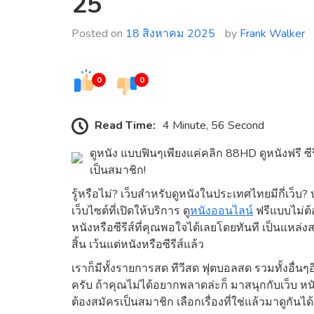
25
Posted on
18 สิงหาคม 2025
by
Frank Walker
0
0
Read Time:
4 Minute, 56 Second
ดูหนัง แบบฟินๆเพียงแค่คลิก 88HD ดูหนังฟรี ซี
เป็นสมาชิก!
รู้หรือไม่? เว็บสำหรับดูหนังในประเทศไทยมีกี่เว็บ?
เว็บไซต์ที่เปิดให้บริการ ดู
หนังออนไลน์
ฟรีแบบไม่ต้
หนังหรือซีรีส์ที่คุณพอใจได้เลยโดยทันที เป็นแหล่
สิ้น เว้นแต่หนังหรือซีรีส์แล้ว
เราก็มีทั้งรายการสด ทีวีสด ฟุตบอลสด รวมทั้งอื่น
ครับ ถ้าคุณไม่ได้อยากพลาดล่ะก็ มาสนุกกับเว็บ หนั
ต้องสมัครเป็นสมาชิก เลือกเรื่องที่ใช่แล้วมาดูกันได