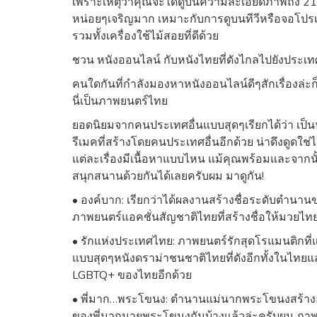
เพราะเหตุว่าคุณจะได้ดูบนความละเอียดภาพถึง 21
หน่อยๆเจริญมาก เหมาะกับการดูบนทีวีหรือจอโปรเจก
รวมทั้งเครื่องใช้ไม้สอยที่ดีด้วย
ชวน หนังออนไลน์ กับหนังไทยที่ดังไกลไปยังประเทศ
คนใดกันที่กำลังมองหาหนังออนไลน์ดีๆสักเรื่องล่ะก
นี่เป็นภาพยนตร์ไทย
ยอดนิยมจากคนประเทศอื่นแบบสุดๆเรียกได้ว่า เป็นปร
รีเมคที่สร้างโดยคนประเทศอื่นอีกด้วย น่าดึงดูดใช่
แต่ละเรื่องมีเนื้อหาแบบไหน แม้คุณพร้อมและจากนั
สนุกสนานด้วยกันได้เลยครับผม มาดูกัน!
• องค์บาก: เรียกว่าได้ผลงานสร้างชื่อระดับตำนานข
ภาพยนตร์แอคชั่นสัญชาติไทยที่สร้างชื่อให้มวยไทยไ
• รักแห่งประเทศไทย: ภาพยนตร์รักสุดโรแมนติกที่แจ
แบบสุดๆหนังดราม่าชนชาติไทยที่ดังอีกทั้งในไทย
LGBTQ+ ของไทยอีกด้วย
• พี่มาก…พระโขนง: ตำนานแม่นากพระโขนงสร้างอ
ของพี่มากมายพระโขนงกันบ้างแล้วล่ะครับผม ภา