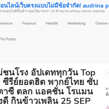
นไลน์เว็บตรงแบบไม่มีข้อจำกัด! audrina 
 ฝากถอนไม่มีขั้นต่ำ! ถอนได้มากกว่า 10 ล้านบาท witney carson website
mmerce
Finance
Health
Marketing
Online
Pin Posts
ม่ชนโรง อัปเดททุกวัน Top
ซีรีย์ยอดฮิต พากย์ไทย ซับ
าซี ตลก แอคชั่น โรแมน
ก
ที
งดี กินข้าวเพลิน 25 SEP
เว