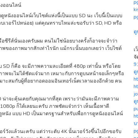
pg
ังออนไลน์
k
บดูหนังออนไลน์เว็บไซต์แห่งนี้เป็นแบบ SD นะ เว็บนี้เป็นแบบ
p
ี้แอบเวอร์ไปหน่อย) แต่คุณทราบไหมล่ะขอรับว่า SD, HD หรือ
ด
ซีรีส์นั่นเองครับผม คนไม่ใช่น้อยบางครั้งก็อาจจะจำว่า
าพของภาพมากสักเท่าไรนัก แม้กระนั้นบอกเลยว่า เว็บไซต์
เ
จั
9
บบ SD ก็คือ จะมีภาพความละเอียดที่ 480p เท่านั้น หรือโดย
ด
ภาพจะไม่ได้ชัดแจ๋วมาก เหมาะกับการดูบนหน้าจอเล็กๆหรือ
h
เหมาะสมกับผู้ที่อยากอดออมอินเทอร์เน็ตเวลามองอีกด้วย คน
h
j
HD น่าจะคุ้นเคยกับคุณมากที่สุด เพราะว่ามันจะมีภาพความ
ดู
 1080p ก็ได้เลยนะครับ ภาพชัดแจ๋วกว่า เห็นเนื้อหาดี
p
าร ดูหนัง แบบ HD เป็นมาตรฐานสำหรับเพื่อการดูหนังออนไลน์
h
บ
pg
วังแล้วนะครับ แต่ว่าระดับ 4K นั้นเวอร์วังขึ้นไปอีกขอรับ