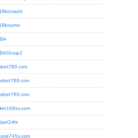
18kissauto
18kissme
BA
BAGroup2
bbet789.com
cebet789.com
cebet789.com
den168ss.com
llbet24hr
llone745s.com