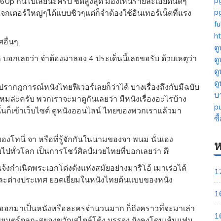
p
60p กันไปเลยนะครับ ชัดสูงสุด มองเห็นรายละเอียดนิดๆ
p
เตอร์ใหญ่ๆได้แบบชิวๆแต่ก็จำต้องใช้อินเทอร์เน็ตที่แรง
fu
ht
อื่นๆ
ดู
็ บอกเลยว่า จำต้องมาลอง 4 ประเด็นนี้เลยขอรับ ด้วยเหตุว่า
ดู
ด
ด
ากฎการณ์หนังไทยฟีเวอร์เลยก็ว่าได้ บางเรื่องถึงกับมีฉบับ
บ
ไหมล่ะครับ พวกเราจะมาดูกันเลยว่า มีหนังเรื่องอะไรบ้าง
p
้นก็เข้าเว็บไซต์ ดูหนังออนไลน์ ไทยของพวกเราแล้วมา
ซ
องโทนี่ จา หรือที่รู้จักกันในนามของจา พนม นั่นเอง
ห
ปทั่วโลก เป็นการโชว์ศิลป์มวยไทยที่บอกเลยว่า ดี!
้งกำเนิดพระเอกโด่งดังแห่งสมัยอย่างมาริโอ้ เมาเร่อได้
1
และต่างประเทศ ยอดเยี่ยมในหนังไทยต้นแบบของหนัง
1
อกมาเป็นหนังหรือละครจำนวนมาก ก็ถึงคราวที่จะมาเล่า
1
พยนตร์ตลก-สยองขวัญสไตล์โต้ง บรรจง ยังคงโดนเส้นแฟน