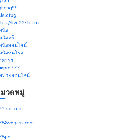
gslot
gheng99
llslotpg
tps://live22slot.us
หนัง
หนังฟรี
ูหนังออนไลน์
ูหนังชนโรง
าคาร่า
unpro777
ื้อหวยออนไลน์
มวดหมู่
23xos.com
688vegasx.com
68pg