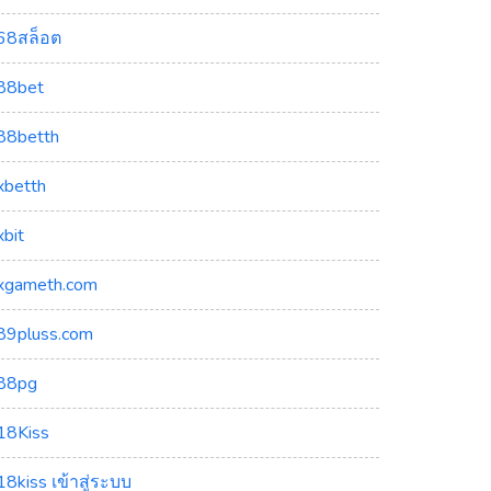
68สล็อต
88bet
88betth
xbetth
xbit
xgameth.com
89pluss.com
88pg
18Kiss
18kiss เข้าสู่ระบบ