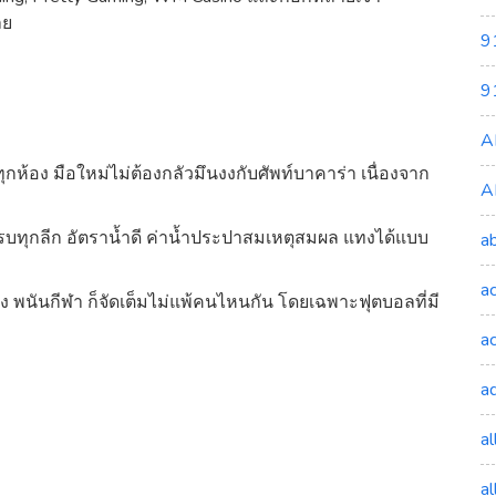
ลย
9
9
A
กห้อง มือใหม่ไม่ต้องกลัวมึนงงกับศัพท์บาคาร่า เนื่องจาก
A
ีครบทุกลีก อัตราน้ำดี ค่าน้ำประปาสมเหตุสมผล แทงได้แบบ
a
a
่อง พนันกีฬา ก็จัดเต็มไม่แพ้คนไหนกัน โดยเฉพาะฟุตบอลที่มี
a
a
a
a