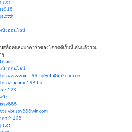
 slot
iss918
gslotth
ูหนังออนไลน์
ว็บสล็อตและบาคาร่าของโครตดีเว็บนี้เล่นแล้วรวย
ดๆ
18kiss
ูหนังออนไลน์
ttps://www.xn--66-lqi9etal8m3epc.com
ttps://sagame168th.in
oker 123
หนัง
ussy888
ttps://pussy888win.com
าคาร่า168
 slot