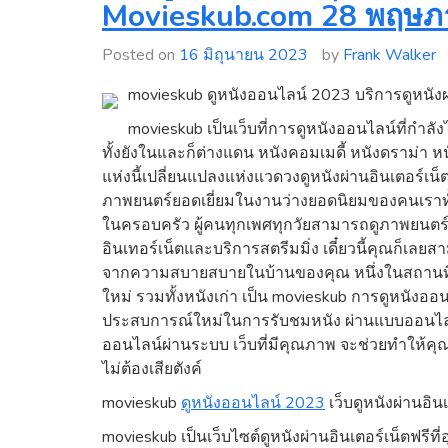
Movieskub.com 28 พฤษ
Posted on
16 มิถุนายน 2023
by
Frank Walker
movieskub ดูหนังออนไลน์ 2023 บริการดูหนังผ่านเ
movieskub เป็นเว็บที่การดูหนังออนไลน์ที่กำลั
ทั้งยังในและก็ต่างแดน หนังคอมเมดี้ หนังดราม่า หนั
แห่งนี้เปลี่ยนแปลงแห่งแวดวงดูหนังผ่านอินเตอร์เน็
ภาพยนตร์ยอดเยี่ยมในงานว่างยอดนิยมของคนเราทั้
ในครอบครัว ผู้คนทุกเพศทุกวัยสามารถดูภาพยนตร์ไ
อินเทอร์เน็ตและบริการสตรีมมิ่ง เดี๋ยวนี้คุณก็เล
จากความสบายสบายในบ้านของคุณ หนึ่งในสถานที่ที่
ใหม่ รวมทั้งหนังเก่า เป็น movieskub การดูหนังออน
ประสบการณ์ใหม่ในการรับชมหนัง ผ่านแบบออนไลน์โ
ออนไลน์ผ่านระบบ เว็บที่มีคุณภาพ จะช่วยทำให้คุณ
ไม่ต้องเสียตังค์
movieskub
ดูหนังออนไลน์ 2023
เว็บดูหนังผ่านอินเ
movieskub เป็นเว็บไซต์ดูหนังผ่านอินเตอร์เน็ตฟรี