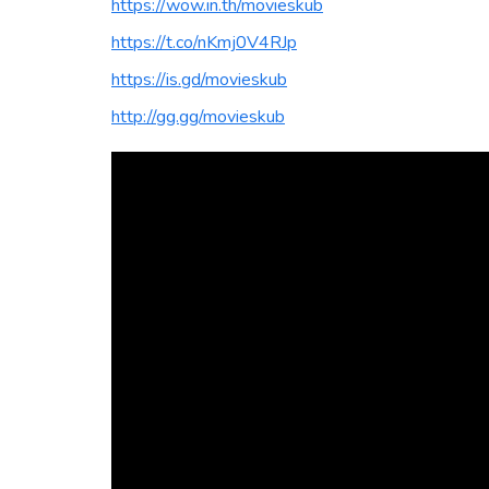
https://wow.in.th/movieskub
https://t.co/nKmj0V4RJp
https://is.gd/movieskub
http://gg.gg/movieskub