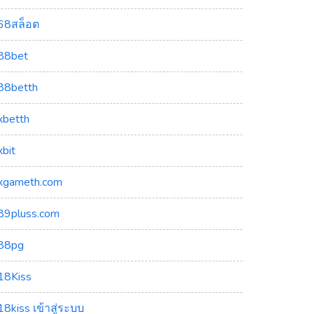
68สล็อต
88bet
88betth
xbetth
xbit
xgameth.com
89pluss.com
88pg
18Kiss
18kiss เข้าสู่ระบบ