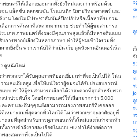
pg
ีภาพยนตร์ให้เลือกเยอะมากทั้งยังใหม่และเก่า พร้อมด้วย
k
ิเช่น แอ็คชั่น ตลกขบขัน โรแมนติก นิยายวิทยาศาสตร์ และ
p
รใช้งาน โดยไม่มีประชาสัมพันธ์ป๊อปอัปหรือเนื้อหาที่รบกวน
ตัวเลือกการค้นหาที่สะดวกมากมาย ช่วยทำให้ผู้ชมสามารถ
ด
่ประเภท ภาพยนตร์ทั้งผองมีคุณภาพสูงแล้วก็มีหลายต้นแบบ
้รับการพากย์เสียงในหลายภาษา ทำให้ผู้ชมเข้าใจรวมทั้ง
่งขึ้น พวกเรานับได้ว่าเป็น เว็บ ดูหนังผ่านอินเตอร์เน็ต
เ
พ
จั
9
 ดูหนังใหม่
ด
จว่าพวกเขาได้รับคุณภาพที่ยอดเยี่ยมเท่าที่จะเป็นไปได้ โน่น
h
ีความละเอียดสูง เพื่อให้แน่ใจว่าผู้ชมจะได้รับประสบการณ์
h
ลายแบบ ทำให้ผู้ชมสามารถเลือกได้ว่าสะดวกที่สุดสำหรับพวก
j
ย่างน่าประทับใจ โดยมีภาพยนตร์ให้เลือกมากกว่า 5,000
ดู
รคดี ละคร และอื่นๆคุณยังสามารถมองภาพยนตร์ที่เคยออก
p
เหมาะสมที่สุดจากทั่วโลกได้ ไม่ว่าพวกเขาจะอาศัยอยู่ที่
h
หมาะสมที่สุดสำหรับการดูภาพยนตร์ทั้งใหม่และก็เก่าจากทั่ว
บ
มทั้งการเข้าถึงรายละเอียดในแบบ HD ทำให้ง่ายต่อการ
pg
สูงสุดเท่าที่จะเป็นไปได้