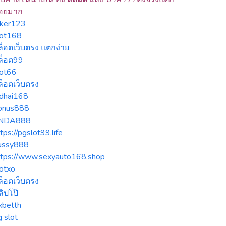
่อยมาก
oker123
lot168
ล็อตเว็บตรง แตกง่าย
ล็อต99
lot66
ล็อตเว็บตรง
udhai168
onus888
INDA888
tps://pgslot99.life
ussy888
ttps://www.sexyauto168.shop
lotxo
ล็อตเว็บตรง
ลิปโป๊
xbetth
 slot