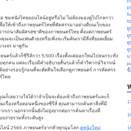
p
p
fu
หม่ ชมหนังไทยออนไลน์อยู่หรือไม่ ไม่ต้องมองดูไปไกลกว่า
ht
ื่อให้เข้าถึงภาพยนตร์ไทยที่คัดสรรมาอย่างดีบนเว็บของ
ดู
่ปรารถนาสัมผัสรสชาติของภาพยนตร์ไทย ตั้งแต่ภาพยนตร์
ดู
ุณจะเป็นแฟนตัวยงหรือเพิ่งจะเริ่มต้นเรามีสิ่งที่ยอดเยี่ยม
ด
บวงจร มาดูกัน
ด
์แล้วก็ซีรีส์กว่า 5,500 เรื่องตั้งแต่ออกใหม่ไปจนกระทั่ง
บ
บทุกคน แต่ละเรื่องมีคำอธิบายสั้นๆแล้วก็คำวิพากษ์วิจารณ์
p
ได้อย่างรอบรู้ก่อนที่จะตัดสินใจเลือกดูภาพยนตร์ การคัดสรร
ซ
ร์ไทย
ห
ุณก็เลยวางใจได้ว่าจำเป็นจะต้องเข้าถึงภาพยนตร์และก็
1
็มเรื่องหรือตอนหนึ่งของซีรีส์ คุณสามารถค้นหาสิ่งที่มี
รา นอกจากนั้นยังไม่ยุ่งยากต่อการค้นหาเรื่องที่
1
บบง่ายรวมทั้งระดับสูง
นไลน์ 2566 ภาพยนตร์จากทั่วทุกมุมโลก
ดูหนังใหม่
1