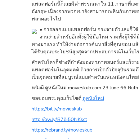
แพลตฟอร์มนี้ก็เลยมีคำพรรณนาใน 11 ภาษาที่แตกต
อังกฤษ เนื่องจากพวกเขายังสามารถเพลินกับภาพยนต
พลาดอะไรไป
• การออกแบบแพลตฟอร์ม กระจายตัวและก็ใช้งา
งานง่ายสำหรับอีกทั้งผู้ใช้มือใหม่ รวมทั้งผู้ใช้
ทางมาแรง ทำให้ง่ายต่อการค้นหาสิ่งที่คุณชอบ แล
ได้รับคุณประโยชน์สูงสุดจากประสบการณ์ในเว็บไ
สำหรับใครก็ช่างที่กำลังมองหาภาพยนตร์และก็รายก
แพลตฟอร์มในอุดมคติ ด้วยการเปิดตัวปัจจุบันรวมถึง
เป็นจุดหมายที่สมบูรณ์แบบสำหรับแฟนหนังคนไทยที่
หนังผี ดูหนังใหม่ movieskub.com 23 June 66 Ruth
ขอขอบพระคุณเว็ปไซต์
ดูหนังใหม่
https://bit.ly/movieskub
http://ow.ly/B78i50NKsct
https://rebrand.ly/movieskub