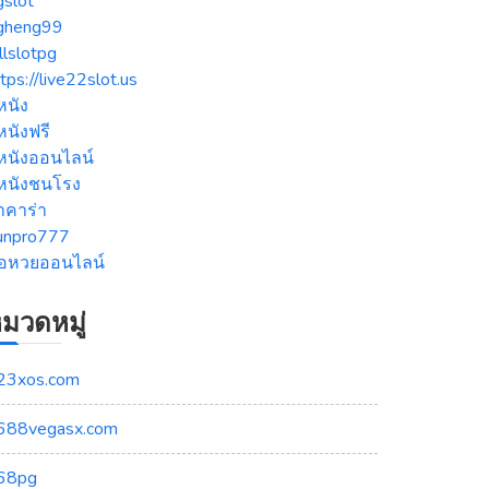
gslot
gheng99
llslotpg
tps://live22slot.us
หนัง
หนังฟรี
ูหนังออนไลน์
ูหนังชนโรง
าคาร่า
unpro777
ื้อหวยออนไลน์
มวดหมู่
23xos.com
688vegasx.com
68pg