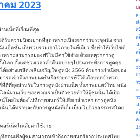
ภาคม 2023
บ
j
s
น็ตที่เยี่ยมที่สุด
ส
ส
งได้รับความนิยมมากที่สุด เพราะเนื่องจากว่าบรรจุหนัง จาก
s
งแอ็คชั่น เก็บรวบรวมเอาไว้ภายในที่เดียว ซึ่งทำให้เว็บไซต์
ส
ต เพราะสามารถมองฟรีไม่มีค่าใช้จ่าย ด้วยเหตุว่าการดู
j
งโลก ตั้งแต่ช่วงเวลาค่ำคืนสบายๆไปจนกระทั่งการพูดคุย
b
ด้อย่างเพลิดเพลินเจริญใจ ดูหนัง 2566 ด้วยการกำเนิดของ
J
ยสามารถเข้าถึงภาพยนตร์หรือรายการทีวีได้เกือบทุกจำพวก
ht
ดีที่สุดสำหรับในการดูหนังผ่านเน็ต ทั้งภาพยนตร์ไทย หนัง
p
ไลน์ผ่านเว็บ ของพวกเราเป็นตัวช่วยทำให้ผู้ชมนั้น ได้เปิด
h
ดยไม่ต้องไปที่ภาพยนตร์ให้เสียเวล่ำเวลา การดูหนัง
s
นั้น ได้ทราบจะกับการดูหนังที่เต็มเปี่ยมไปด้วยอรรถรสโดย
ส
ค
ตอร์เน็ตไม่เสียค่าใช้จ่าย
1
pg
ที่อุทิศตนเพื่อผู้ชมสามารถเข้าถึงภาพยนตร์จากประเทศไทย