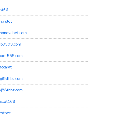
lot66
mb slot
mbnovabet.com
sb9999.com
abet555.com
accarat
aj88thbz.com
aj88thbz.com
aslot168
estbet