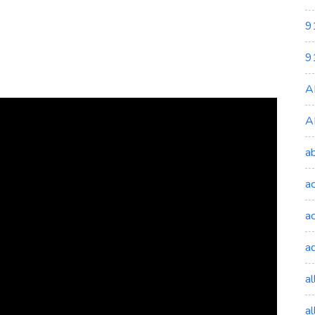
9
9
A
A
a
a
a
a
a
a