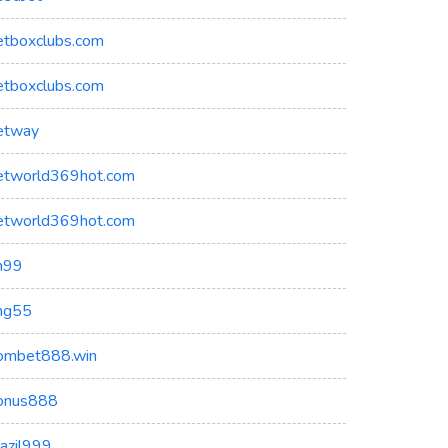
etboxclubs.com
etboxclubs.com
etway
etworld369hot.com
etworld369hot.com
h99
ng55
ombet888.win
onus888
razil999