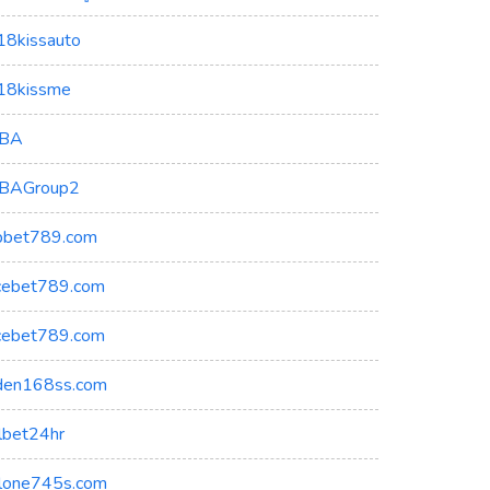
18kissauto
18kissme
BA
BAGroup2
bbet789.com
cebet789.com
cebet789.com
den168ss.com
llbet24hr
llone745s.com