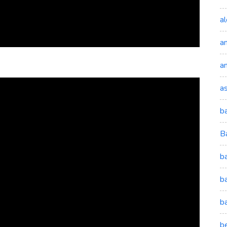
a
a
a
a
b
B
b
b
b
b