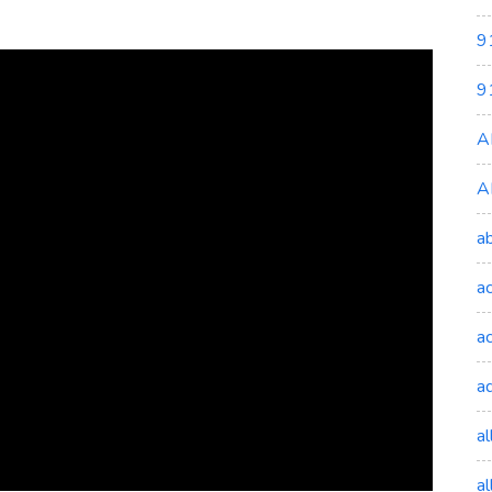
9
9
A
A
a
a
a
a
a
a