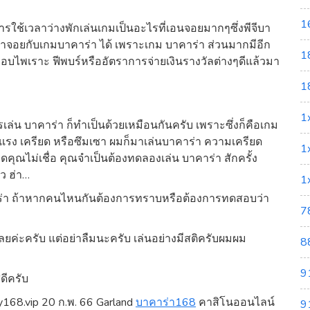
1
รใช้เวลาว่างพักเล่นเกมเป็นอะไรที่เอนจอยมากๆซึ่งพีจีบา
้าจอยกับเกมบาคาร่า ได้ เพราะเกม บาคาร่า ส่วนมากมีอีก
1
อบไพเราะ ฟีพบร์หรืออัตราการจ่ายเงินรางวัลต่างๆดีแล้วมา
1
1
ล่น บาคาร่า ก็ทำเป็นด้วยเหมือนกันครับ เพราะซึ่งก็คือเกม
่อนแรง เครียด หรือซึมเซา ผมก็มาเล่นบาคาร่า ความเครียด
1
กิดคุณไม่เชื่อ คุณจำเป็นต้องทดลองเล่น บาคาร่า สักครั้ง
้ว ฮ่า…
1
คาร่า ถ้าหากคนไหนกันต้องการทราบหรือต้องการทดสอบว่า
7
เลยค่ะครับ แต่อย่าลืมนะครับ เล่นอย่างมีสติครับผมผม
8
9
ดีครับ
y168.vip 20 ก.พ. 66 Garland
บาคาร่า168
คาสิโนออนไลน์
9