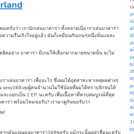
arland
บ
j
s
ครับว่า เรานักเล่นบาคาร่า ทั้งหลายเนี่ย เราเล่นบาคาร่า
ส
่อความรื่นเริงใจอยู่แล้ว มันก็เหมือนกับเกมๆหนึ่งนั่นแหละ
ส
s
ส
ดฮิตอย่าง บาคาร่า มีเกมให้เลือกมากมายขนาดนั้น จะไม่
j
b
J
ht
เราเล่นบาคาร่า เพื่ออะไร ซึ่งผมได้อุตสาหะหาเหตุผลต่างๆ
p
 sexy168.vipผู้คนจำนวนไม่ใช้น้อยที่ผมได้ทราบจักจนได้
h
งผมจะแยกเป็น 2 EP. นะครับ เพื่อเนื้อหาที่ครบสมบูรณ์ที่สุด
s
บาคาร่า พร้อมไหมขอรับ? เรามาดูกันขอรับว่า
ส
ผม!
ค
1
pg
ได้จากมันแน่นอนบาคาร่า168ขอรับ แม้กระนั้นอย่าลืมนะครับ