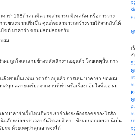
pg
k
แต่บาคาร่า168ถ้าคุณมีความสามารถ มีเทคนิค หรือการวาง
p
นการชนะมากเพิ่มขึ้น คุณก็จะสามารถสร้างรายได้จากมันได้
ว็บไซต์ บาคาร่า ชอบปลดปล่อยครับ
ด
รับผม
เ
จั
่าผมถูกใจเล่นเกมข้างหลังเลิกงานอยู่แล้ว โดยเหตุนั้น การ
9
ด
h
แล้วพบเป็นแฟนบาคาร่า อยู่แล้ว การเล่น บาคาร่า ของผม
h
อาสนุก คลายเครียดจากงานที่ทำ หรือเรื่องกลุ้มใจที่เจอ ผม
j
ดู
p
งเวลาบาคาร่าเว็บไหนดีพวกเรากำลังจะต้องรอคอยอะไรสัก
h
นิดสักหน่อย ฆ่าเวลากันไปเลยสิ ฮ่า… ซึ่งผมบอกเลยว่า นี่เป็น
บ
ับผม ด้วยเหตุว่าคุณอาจจะได้
pg