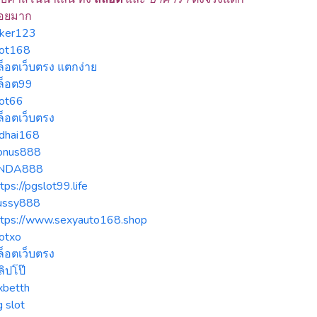
่อยมาก
oker123
lot168
ล็อตเว็บตรง แตกง่าย
ล็อต99
lot66
ล็อตเว็บตรง
udhai168
onus888
INDA888
tps://pgslot99.life
ussy888
ttps://www.sexyauto168.shop
lotxo
ล็อตเว็บตรง
ลิปโป๊
xbetth
 slot