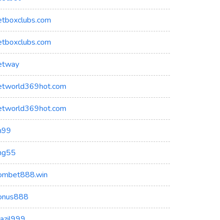
etboxclubs.com
etboxclubs.com
etway
etworld369hot.com
etworld369hot.com
h99
ng55
ombet888.win
onus888
razil999