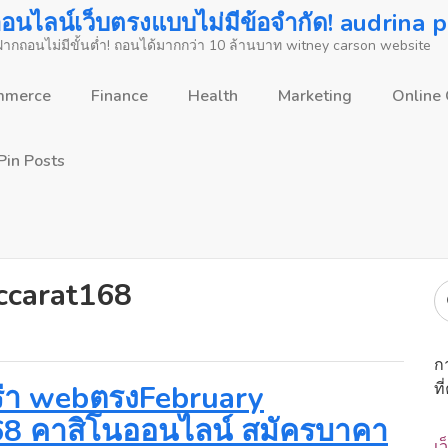
นไลน์เว็บตรงแบบไม่มีข้อจำกัด! audrina 
 ฝากถอนไม่มีขั้นต่ำ! ถอนได้มากกว่า 10 ล้านบาท witney carson website
mmerce
Finance
Health
Marketing
Online
Pin Posts
ccarat168
ก
ร่า webตรงFebruary
ที
68 คาสิโนออนไลน์ สมัครบาคา
เว