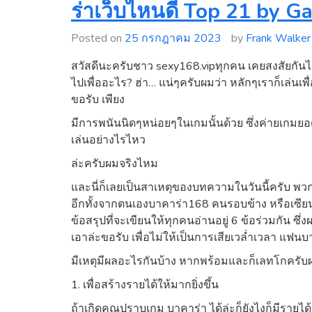
ร่าเว็บไหนดี Top 21 by G
Posted on
25 กรกฎาคม 2023
by
Frank Walker
สวัสดีนะครับชาว sexy168.vipทุกคน เคยสงสัยกันไหม
ไปเพื่ออะไร? ฮ่า… แน่ๆครับผมว่า หลักๆเราก็เล่นเพื
ขอรับ เพียง
มีการพนันนิดๆหน่อยๆในเกมนั้นด้วย ซึ่งค่ายเกมยอ
เล่นอย่างไรไหว
ล่ะครับผมจริงไหม
และนี่ก็เลยเป็นสาเหตุของบทความในวันนี้ครับ พวก
อีกทั้งจากตนเองบาคาร่า168 คนรอบข้าง หรือเซียน
ข้อสรุปที่จะเขียนให้ทุกคนอ่านอยู่ 6 ข้อร่วมกัน ซึ่
เอาล่ะขอรับ เพื่อไม่ให้เป็นการเสียเวล่ำเวลา แฟน
มีเหตุมีผลอะไรกันบ้าง หากพร้อมและก็เลทโกครับ
1. เพื่อสร้างรายได้ให้มากยิ่งขึ้น
ถ้าเกิดคุณปราบเกม บาคาร่า ได้ล่ะก็ยังไงก็มีราย