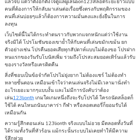
แล้วจบ แต่ว่าตั้งอกตั้งใจดูแลผู้เล่นlion123สล็อตระยะยาวแบบ
คนที่ต้องการให้กลับมาเล่นต่อเรื่อยซึ่งตรงกับพฤติกรรมของ
คนที่เล่นบ่อยๆแล้วก็ต้องการความมั่นคงและยั่งยืนในการ
ลงทุน
เว็บไซต์นี้ไม่ได้กระทำตนราวกับพวกแจกหนักแต่ว่าใช้งาน
จริงมิได้ โปรโมชันของเขาย้ำให้กับคนที่เล่นขมักเขม้น ยก
ตัวอย่างเช่น โปรคืนยอดเสียทุกสัปดาห์แบบไม่ต้องขอ โปรฝาก
หนแรกของวันรับโบนัสเพิ่ม รวมถึงโปรสะสมยอดเทิร์นแล้วรับ
ของรางวัลหรือเครดิตคืน
สิ่งที่ชอบเป็นข้อจำกัดโปรไม่ยุ่งยาก ไม่ต้องแชร์ ไม่ต้องทำ
หลายขั้นตอน เหมือนเข้าใจว่าคนเล่นจริงไม่มีเวลามานั่งทำ
อะไรเยอะมากๆแบบงั้น และไม่มีการบังคับว่าต้อง
เล่น
123lionth
เกมใดเกมหนึ่งถึงจะรับโปรได้ ใครถนัดสล็อตก็
ใช้ได้ คนไหนถนันบาคาร่า กีฬา หรือลอตเตอรี่ก็ยอมรับได้
เหมือนกัน
ความรู้สึกตอนเล่น 123lionth จริงแบบไม่อวย มีตลอดทั้งวันที่
ได้รวมทั้งวันที่หัวร้อน แม้กระนั้นระบบไม่เคยทำให้มีความ
รู้สึกห่วย