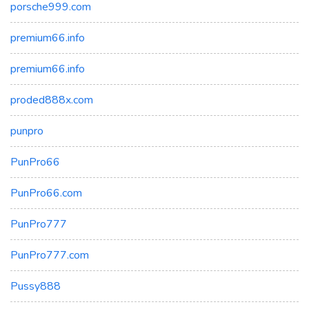
porsche999.com
premium66.info
premium66.info
proded888x.com
punpro
PunPro66
PunPro66.com
PunPro777
PunPro777.com
Pussy888