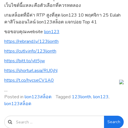
เว็บไซต์นี้แหละคือตัวเลือกที่ควรทดลอง
เกมสล็อตที่มีค่า RTP สูงที่สุด lion123 10 พฤศจิกา 25 Eulah
คาสิโนออนไลน์ lion123สล็อต แจกบ่อย Top 41
ขอขอบคุณwebsite
lion123
https://rebrand.ly/123lionth
https://cutly.info/123lionth
https://bitt.to/vlt5jw
https://shorturl.asia/RU0jN
https://t.co/hycseCV1A0
…
Posted in
lion123สล็อต
Tagged
123lionth
,
lion123
,
lion123สล็อต
Search