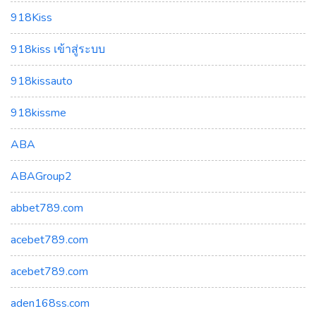
918Kiss
918kiss เข้าสู่ระบบ
918kissauto
918kissme
ABA
ABAGroup2
abbet789.com
acebet789.com
acebet789.com
aden168ss.com