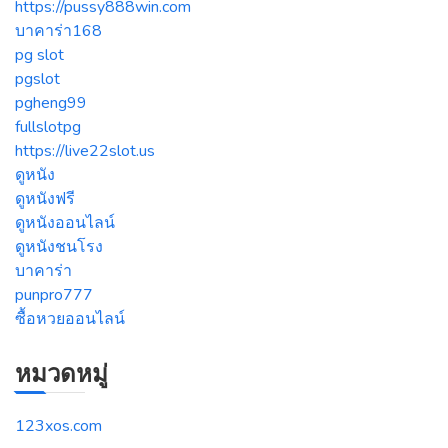
https://pussy888win.com
บาคาร่า168
pg slot
pgslot
pgheng99
fullslotpg
https://live22slot.us
ดูหนัง
ดูหนังฟรี
ดูหนังออนไลน์
ดูหนังชนโรง
บาคาร่า
punpro777
ซื้อหวยออนไลน์
หมวดหมู่
123xos.com