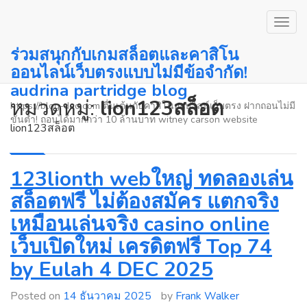
Skip
to
content
ร่วมสนุกกับเกมสล็อตและคาสิโน
ออนไลน์เว็บตรงแบบไม่มีข้อจำกัด!
audrina partridge blog
หมวดหมู่:
lion123สล็อต
https://blog-doo.com ตื่นเต้นกับคาสิโนออนไลน์เว็บตรง ฝากถอนไม่มี
ขั้นต่ำ! ถอนได้มากกว่า 10 ล้านบาท witney carson website
lion123สล็อต
123lionth webใหญ่ ทดลองเล่น
สล็อตฟรี ไม่ต้องสมัคร แตกจริง
เหมือนเล่นจริง casino online
เว็บเปิดใหม่ เครดิตฟรี Top 74
by Eulah 4 DEC 2025
Posted on
14 ธันวาคม 2025
by
Frank Walker