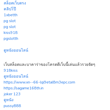
สล็อตเว็บตรง
คลิปโป๊
1xbetth
pg slot
pg slot
kiss918
pgslotth
ดูหนังออนไลน์
เว็บสล็อตและบาคาร่าของโครตดีเว็บนี้เล่นแล้วรวยจัดๆ
918kiss
ดูหนังออนไลน์
https://www.xn--66-lqi9etal8m3epc.com
https://sagame168th.in
joker 123
ดูหนัง
pussy888