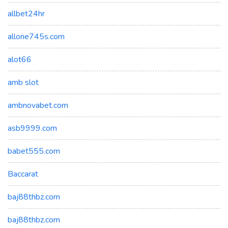
allbet24hr
allone745s.com
alot66
amb slot
ambnovabet.com
asb9999.com
babet555.com
Baccarat
baj88thbz.com
baj88thbz.com