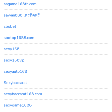
sagame168th.com
sawan888 เครดิตฟรี
sbobet
sbotop1688.com
sexy168
sexy168vip
sexyauto168
Sexybaccarat
sexybaccarat168.com
sexygame1688