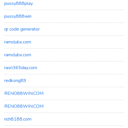
pussy888play
pussy888win
qr code generator
ramclubx.com
ramclubx.com
rasri365day.com
redkong89
RENO88WIN.COM
RENO88WIN.COM
rich8188.com