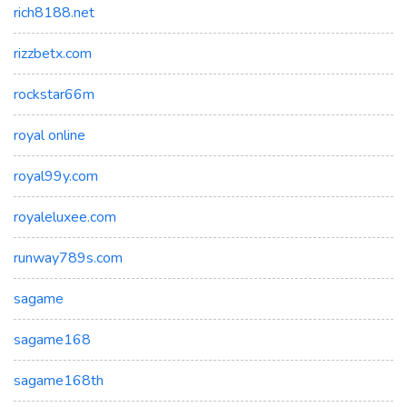
rich8188.net
rizzbetx.com
rockstar66m
royal online
royal99y.com
royaleluxee.com
runway789s.com
sagame
sagame168
sagame168th