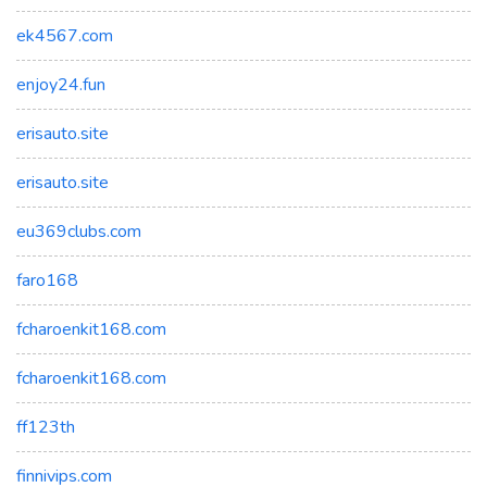
ek4567.com
enjoy24.fun
erisauto.site
erisauto.site
eu369clubs.com
faro168
fcharoenkit168.com
fcharoenkit168.com
ff123th
finnivips.com