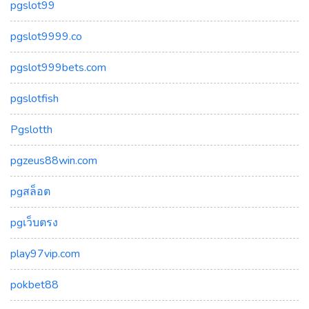
pgslot99
pgslot9999.co
pgslot999bets.com
pgslotfish
Pgslotth
pgzeus88win.com
pgสล็อต
pgเว็บตรง
play97vip.com
pokbet88