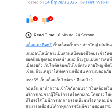
Posted on
14 มิถุนายน 2025
by
Frank Walker
0
0
Read Time:
6 Minute, 24 Second
สล็อตเครดิตฟรี
เว็บสล็อตเว็บตรง ค่ายใหญ่ เล่นบัน
เกมออนไลน์กลายเป็นส่วนหนึ่งของชีวิตประจำวันขอ
ยอดนิยมสูงสุดอย่างสม่ำเสมอ ด้วยรูปแบบการเล่นท
เมื่อเอ่ยถึง เว็บไซต์สล็อตเว็บไซต์ตรง ค่ายใหญ่ ซึ
เซียน ด้วยเหตุว่าให้ทั้งความเชื่อมั่น ความปลอดภั
jinda55 เว็บสล็อตเว็บไซต์ตรง คืออะไร?
ก่อนอื่น มาทำความเข้าใจกันก่อนว่า “เว็บสล็อตเว็บต
บริการเกมจากผู้ให้บริการหรือค่ายเกมโดยตรง ไม่ผ่า
ที่โปร่งใส ไม่มีการหักค่าธรรมเนียมหรือค่าคอมมิช
สามารถเชื่อมั่นได้ว่าทุกการพนันมีความชอบธรร