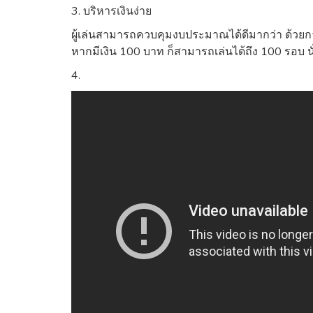
3. บริหารเงินง่าย
ผู้เล่นสามารถควบคุมงบประมาณได้ดีมากว่า ด้วย
หากมีเงิน 100 บาท ก็สามารถเล่นได้ถึง 100 รอบ นั
4.