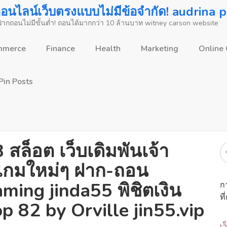
นไลน์เว็บตรงแบบไม่มีข้อจำกัด! audrina 
 ฝากถอนไม่มีขั้นต่ำ! ถอนได้มากกว่า 10 ล้านบาท witney carson website
mmerce
Finance
Health
Marketing
Online
Pin Posts
สล็อต เว็บเดิมพันเจ้า
ทเกมใหม่ๆ ฝาก-ถอน
ming jinda55 พิชิตเงิน
ก
ที
p 82 by Orville jin55.vip
เว