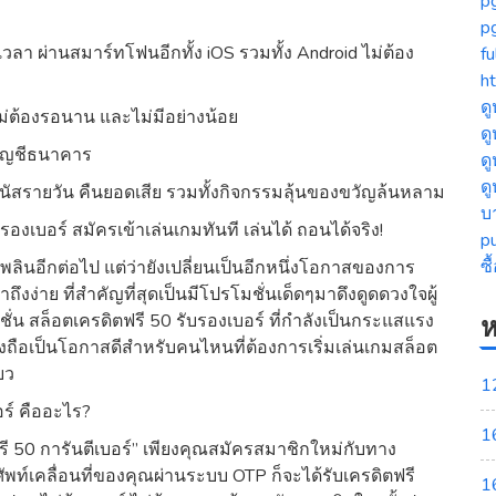
p
p
วลา ผ่านสมาร์ทโฟนอีกทั้ง iOS รวมทั้ง Android ไม่ต้อง
fu
ht
ดู
ม่ต้องรอนาน และไม่มีอย่างน้อย
ดู
้บัญชีธนาคาร
ด
ด
โบนัสรายวัน คืนยอดเสีย รวมทั้งกิจกรรมลุ้นของขวัญล้นหลาม
บ
รองเบอร์ สมัครเข้าเล่นเกมทันที เล่นได้ ถอนได้จริง!
p
ซ
ลินอีกต่อไป แต่ว่ายังเปลี่ยนเป็นอีกหนึ่งโอกาสของการ
ถึงง่าย ที่สำคัญที่สุดเป็นมีโปรโมชั่นเด็ดๆมาดึงดูดดวงใจผู้
ชั่น สล็อตเครดิตฟรี 50 รับรองเบอร์ ที่กำลังเป็นกระแสแรง
ห
ซึ่งถือเป็นโอกาสดีสำหรับคนไหนที่ต้องการเริ่มเล่นเกมสล็อต
ยว
1
อร์ คืออะไร?
1
ตฟรี 50 การันตีเบอร์” เพียงคุณสมัครสมาชิกใหม่กับทาง
ท์เคลื่อนที่ของคุณผ่านระบบ OTP ก็จะได้รับเครดิตฟรี
1