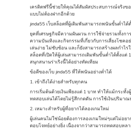
เครดิตฟรีนี้ช่วยให้คุณได้สัมผัสประสบการณ์จริงขอ
แบบไม่ต้องฝากอีกด้วย
jinda55 เว็บสล็อตที่ผู้เดิมพันสามารถพนันขั้นต่ำได้ต
ยุคที่เศรษฐกิจมีความผันผวน การใช้จ่ายรวมทั้งก
ความบันเทิงและกิจกรรมที่เกี่ยวกับการเสี่ยงโชคอย่าง
เล่นง่าย ไม่ซับซ้อน และก็ยังสามารถสร้างผลกำไรให้กับ
สล็อตที่เปิดให้ผู้เล่นสามารถเดิมพันขั้นต่ำได้ตั้ง
สนุกสนานร่าเริงนี้ได้อย่างทัดเทียม
ข้อดีของเว็บ jinda55 ที่ให้พนันอย่างต่ำได้
1. เข้าถึงได้ง่ายสำหรับทุกคน
การเริ่มต้นด้วยเงินเพียงแต่ 1 บาท ทำให้แม้กระทั้
ทดสอบเล่นได้โดยไม่รู้สึกกดดัน การใช้เงินปริมา
2. เหมาะสำหรับผู้ที่อยากได้ลองเกมใหม่
ผู้เล่นคนไม่ใช่น้อยต้องการลองเกมใหม่ๆแต่ไม่อยากเส
ตอบโจทย์อย่างยิ่ง เนื่องจากว่าสามารถทดสอบหลาย