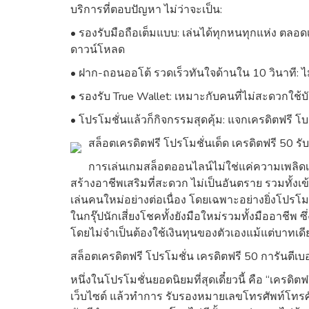
บริการที่ตอบปัญหา ไม่ว่าจะเป็น:
• รองรับมือถือเต็มแบบ: เล่นได้ทุกหนทุกแห่ง ตลอดเ
ดาวน์โหลด
• ฝาก-ถอนออโต้ รวดเร็วทันใจด้านใน 10 วินาที: ไ
• รองรับ True Wallet: เหมาะกับคนที่ไม่สะดวกใช
• โปรโมชั่นแล้วก็กิจกรรมสุดคุ้ม: แจกเครดิตฟรี 
สล็อตเครดิตฟรี โปรโมชั่นเด็ด เครดิตฟรี 50 รับ
การเล่นเกมสล็อตออนไลน์ไม่ใช่แค่ความเพลิดเพ
สร้างอาชีพเสริมที่สะดวก ไม่เป็นอันตราย รวมทั้งเข้า
เล่นคนใหม่อย่างต่อเนื่อง โดยเฉพาะอย่างยิ่งโปรโม
ในกรุ๊ปนักเสี่ยงโชคทั้งยังมือใหม่รวมทั้งมืออาชีพ 
โดยไม่จำเป็นต้องใช้เงินทุนของตัวเองแม้แต่บาทเดี
สล็อตเครดิตฟรี โปรโมชั่น เครดิตฟรี 50 การันตีเบ
หนึ่งในโปรโมชั่นยอดนิยมที่สุดเดี๋ยวนี้ คือ “เครดิ
เว็บไซต์ แล้วทำการ รับรองหมายเลขโทรศัพท์โทรศัพ