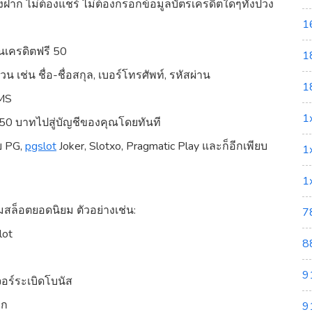
งฝาก ไม่ต้องแชร์ ไม่ต้องกรอกข้อมูลบัตรเครดิตใดๆทั้งปวง
1
่นเครดิตฟรี 50
1
เช่น ชื่อ-ชื่อสกุล, เบอร์โทรศัพท์, รหัสผ่าน
1
SMS
1
ี 50 บาทไปสู่บัญชีของคุณโดยทันที
ย PG,
pgslot
Joker, Slotxo, Pragmatic Play และก็อีกเพียบ
1
1
สล็อตยอดนิยม ตัวอย่างเช่น:
7
lot
8
9
อร์ระเบิดโบนัส
าก
9