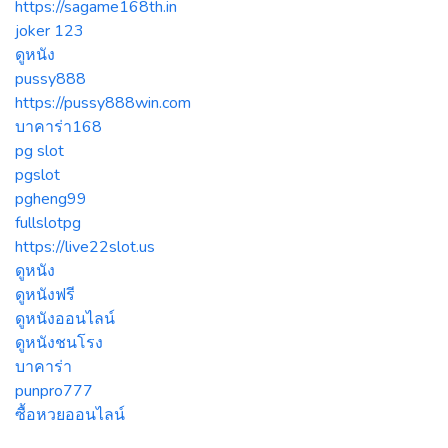
https://sagame168th.in
joker 123
ดูหนัง
pussy888
https://pussy888win.com
บาคาร่า168
pg slot
pgslot
pgheng99
fullslotpg
https://live22slot.us
ดูหนัง
ดูหนังฟรี
ดูหนังออนไลน์
ดูหนังชนโรง
บาคาร่า
punpro777
ซื้อหวยออนไลน์