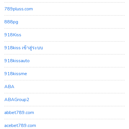
789pluss.com
888pg
918Kiss
918kiss เข้าสู่ระบบ
918kissauto
918kissme
ABA
ABAGroup2
abbet789.com
acebet789.com