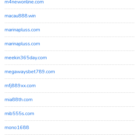
m4newonline.com
macau888.win
marinapluss.com
marinapluss.com
meekin365day.com
megawaysbet789.com
mfj889xx.com
mia88th.com
mib555s.com
mono1688