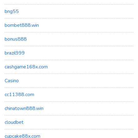
bng55
bombet888.win
bonus888
brazil999
cashgame168x.com
Casino
cc11388.com
chinatown888.win
cloudbet
cupcake88x.com