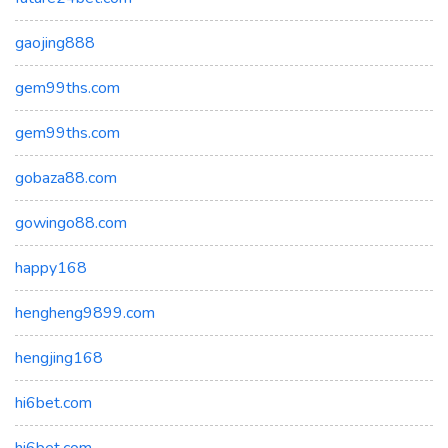
gaojing888
gem99ths.com
gem99ths.com
gobaza88.com
gowingo88.com
happy168
hengheng9899.com
hengjing168
hi6bet.com
hi6bet.com