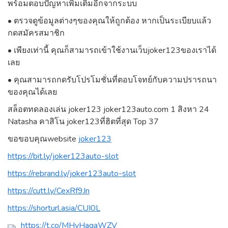
พร้อมตอบปัญหาเพิ่มเติมอีกจากระบบ
• ตรวจดูข้อมูลต่างๆของคุณให้ถูกต้อง หากเป็นระเบียบแล้ว
กดสมัครสมาชิก
• เพียงเท่านี้ คุณก็สามารถเข้าใช้งานเว็บjoker123ของเราได้
เลย
• คุณสามารถกดรับโปรโมชั่นที่ตอบโจทย์กับความปรารถนา
ของคุณได้เลย
สล็อตทดลองเล่น joker123 joker123auto.com 1 สิงหา 24
Natasha คาสิโน joker123ที่ฮิตที่สุด Top 37
ขอขอบคุณwebsite
joker123
https://bit.ly/joker123auto-slot
https://rebrand.ly/joker123auto-slot
https://cutt.ly/CexRf9Jn
https://shorturl.asia/CUI0L
https://t.co/MHvHaqaWZV