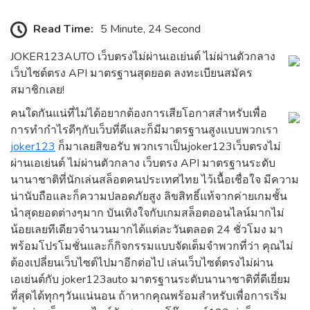
Read Time:
5 Minute, 24 Second
JOKER123AUTO เว็บตรงไม่ผ่านเอเย่นต์ ไม่ผ่านตัวกลาง
เว็บไซต์ตรง API มาตรฐานสุดยอด ลงทะเบียนสมัคร
สมาชิกเลย!
คนใดกันแน่ที่ไม่ได้อยากต้องการเสียโอกาสสำหรับเพื่อ
การทำกำไรดีๆกับเว็บที่ดีและก็มีมาตรฐานสูงแบบพวกเรา
joker123
ก็มาเลยสิขอรับ พวกเราเป็นjoker123เว็บตรงไม่
ผ่านเอเย่นต์ ไม่ผ่านตัวกลาง เว็บตรง API มาตรฐานระดับ
นานาชาติที่นักเล่นสล็อตคนประเทศไทย ไว้เนื้อเชื่อใจ มีความ
น่านับถือและก็ความปลอดภัยสูง ลิขสิทธิ์แท้จากค่ายเกมชั้น
นำสุดยอดต่างๆมาก บันเทิงใจกับเกมสล็อตออนไลน์มากไม่
น้อยเลยทีเดียวจำนวนมากได้แต่ละวันตลอด 24 ชั่วโมง มา
พร้อมโปรโมชั่นและก็กิจกรรมแบบจัดเต็มจำพวกที่ว่า คุณไม่
ต้องเปลี่ยนเว็บไซต์ไปมาอีกต่อไป เล่นเว็บไซต์ตรงไม่ผ่าน
เอเย่นต์กับ joker123auto มาตรฐานระดับนานาชาติที่ดีเยี่ยม
ที่สุดได้ทุกๆวันแน่นอน ถ้าหากคุณพร้อมสำหรับเพื่อการเริ่ม