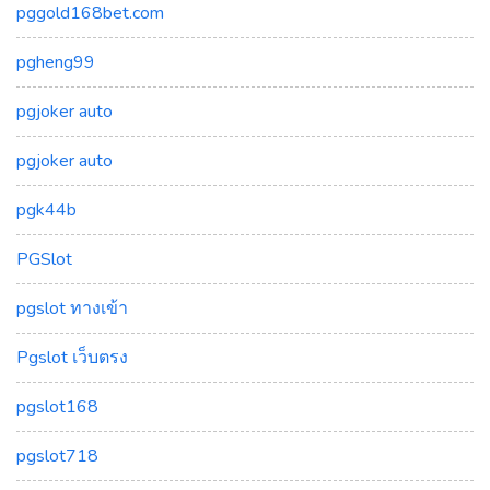
pggold168bet.com
pgheng99
pgjoker auto
pgjoker auto
pgk44b
PGSlot
pgslot ทางเข้า
Pgslot เว็บตรง
pgslot168
pgslot718