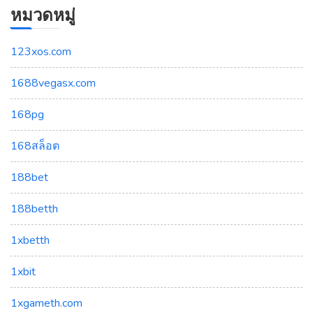
หมวดหมู่
123xos.com
1688vegasx.com
168pg
168สล็อต
188bet
188betth
1xbetth
1xbit
1xgameth.com