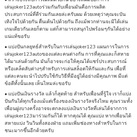
เล่นjoker123autoร่วมกันกับเพื่อนมันคือการผลิต
ประสบการณ์ที่ดีร่วมกันเลยล่ะครับผม ด้วยเหตุว่าคุณจะบัน
เทิงใจไปด้วยกัน ตื่นเต้นไปด้วยกัน ถึงแม้พวกท่านจะมิได้เล่น
เกมเดียวกันเลยก็ตาม แต่ก็สามารถสนุกไปพร้อมๆกันได้อย่าง
แน่แท้ขอรับ
• แบ่งปันกลยุทธ์สำหรับในการเล่นjoker123 แผนการในการ
เล่นjoker123autoของแต่ละคนต่างกัน การที่คุณและก็สหาย
ได้มาเล่นด้วยกัน มันก็อาจจะก่อให้คุณได้แชร์ประสบการณ์
หรือเคล็ดลับต่างๆสำหรับการเล่นสล็อตให้กันและกัน เพื่อที่
แต่ละคนจะนำไปปรับใช้กับวิธีที่มีอยู่ได้อย่างมีคุณภาพ มีแต่
ข้อดีทั้งนั้นเลย เห็นไหมล่ะขอรับ
• แบ่งปันเงินรางวัล แล้วก็สุดท้าย สำหรับเพื่อนที่รู้ใจ เราก็แบ่ง
ปันกันได้ทุกเรื่องแม้แต่เรื่องของเงินรางวัลจริงไหม คุณรวมทั้ง
เพื่อนฝูงบางครั้งอาจจะตกลงแบ่งเงินรางวัลที่เล่นได้จากการ
เล่นjoker123มาร่วมกันก็ได้ หากคุณได้ คุณแบ่ง หากเพื่อนได้
สหายแบ่ง วินวินทั้งสองฝ่าย แถมเพิ่มช่องทางสำหรับในการ
ชนะมากขึ้นอีกด้วยครับ