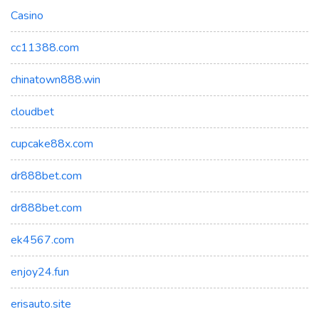
Casino
cc11388.com
chinatown888.win
cloudbet
cupcake88x.com
dr888bet.com
dr888bet.com
ek4567.com
enjoy24.fun
erisauto.site