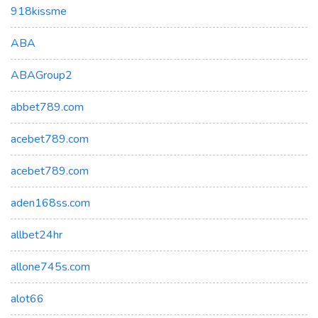
918kissme
ABA
ABAGroup2
abbet789.com
acebet789.com
acebet789.com
aden168ss.com
allbet24hr
allone745s.com
alot66