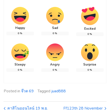
Happy
Sad
Excited
0
%
0
%
0
%
Sleepy
Angry
Surprise
0
%
0
%
0
%
Posted in
จ๊วด 69
Tagged
juad888
คาสิโนออนไลน์ 19 พ.ย.
Ff123th 28 November