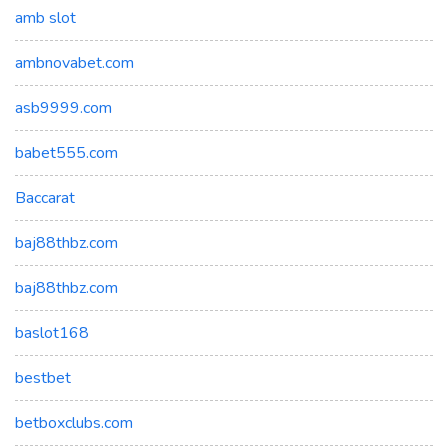
amb slot
ambnovabet.com
asb9999.com
babet555.com
Baccarat
baj88thbz.com
baj88thbz.com
baslot168
bestbet
betboxclubs.com