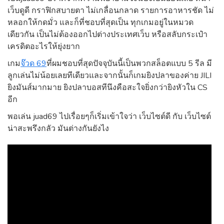
เว็บดูดี กราฟิกสบายตา ไม่เกลื่อนกลาด รายการอาหารชัด ไม่
หลอกให้กดมั่ว และก็ที่ชอบที่สุดเป็น ทุกเกมอยู่ในหมวด
เดียวกัน เป็นไม่ต้องออกไปต่างประเทศเว็บ หรือสลับกระเป๋า
เครดิตอะไรให้ยุ่งยาก
เกม
จ๊วด 69
ที่ผมชอบที่สุดปัจจุบันนี้เป็นพวกสล็อตแบบ 5 รีล มี
ลูกเล่นไม่น้อยเลยทีเดียวและจากนั้นก็เกมยิงปลาของค่าย JILI
ยิงมันส์มากมาย ยิงปลาบอสทีนึงคือสะใจยิ่งกว่ายิงหัวใน CS
อีก
พอเล่น juad69 ไปเรื่อยๆก็เริ่มเข้าใจว่า เว็บไซต์ดี กับ เว็บไซต์
น่าสะพรึงกลัว มันต่างกันยังไง