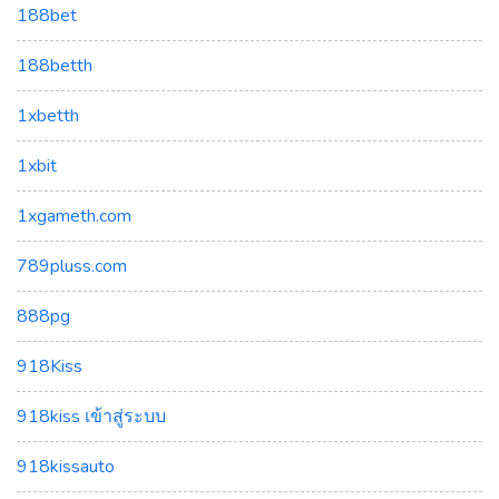
188bet
188betth
1xbetth
1xbit
1xgameth.com
789pluss.com
888pg
918Kiss
918kiss เข้าสู่ระบบ
918kissauto