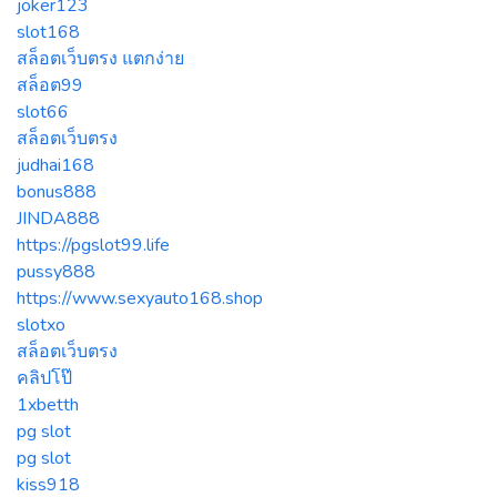
joker123
slot168
สล็อตเว็บตรง แตกง่าย
สล็อต99
slot66
สล็อตเว็บตรง
judhai168
bonus888
JINDA888
https://pgslot99.life
pussy888
https://www.sexyauto168.shop
slotxo
สล็อตเว็บตรง
คลิปโป๊
1xbetth
pg slot
pg slot
kiss918