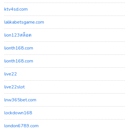
ktv4sd.com
lalikabetsgame.com
lion123สล็อต
lionth168.com
lionth168.com
live22
live22slot
lnw365bet.com
lockdown168
london6789.com