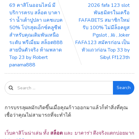
69 คาสิโนออนไลน์ มี
2026 fafa 123 slot
บริการครบ สล็อต บาคา
พันธมิตรในเครือ
ร่า น้ำเต้าปูปลา แคชแบค
FAFABETS สมาชิกใหม่
50% โปรสุดเอ็กซ์คลูซีฟ
รับ 100% ไม่มีล็อคยูส
สำหรับคุณเดิมพันเหนือ
Pgslot , Jili , Joker
ระดับ พรีเมี่ยม สล็อต888
FAFA123 สมัครก่อน เป็น
สายปั่นตัวจริง ห้ามพลาด
หัวแถวก่อน Top 33 by
Top 23 by Robert
Sibyl Ff123th
panama888
Search
การบรรลุผลมักเกิดขึ้นเมื่อคุณก้าวออกมาแล้วก็ทำสิ่งที่คุณ
เชื่อว่าคุณไม่สามารถที่จะทำได้
เว็บคาสิโนน่าเล่น ทั้ง
สล็อต
และ
บาคาร่า
ตึงจริงแตกบ่อยมาก