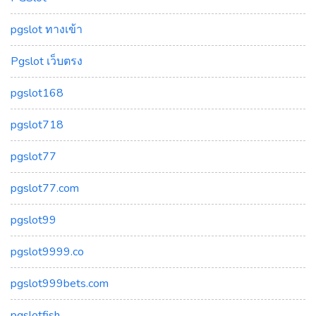
pgslot ทางเข้า
Pgslot เว็บตรง
pgslot168
pgslot718
pgslot77
pgslot77.com
pgslot99
pgslot9999.co
pgslot999bets.com
pgslotfish