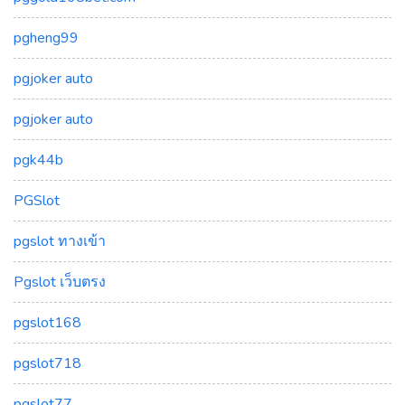
pgheng99
pgjoker auto
pgjoker auto
pgk44b
PGSlot
pgslot ทางเข้า
Pgslot เว็บตรง
pgslot168
pgslot718
pgslot77