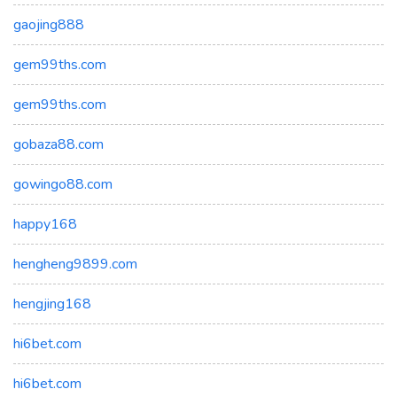
gaojing888
gem99ths.com
gem99ths.com
gobaza88.com
gowingo88.com
happy168
hengheng9899.com
hengjing168
hi6bet.com
hi6bet.com