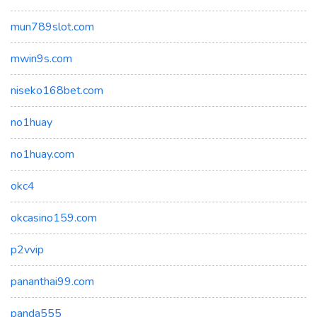
mun789slot.com
mwin9s.com
niseko168bet.com
no1huay
no1huay.com
okc4
okcasino159.com
p2vvip
pananthai99.com
panda555