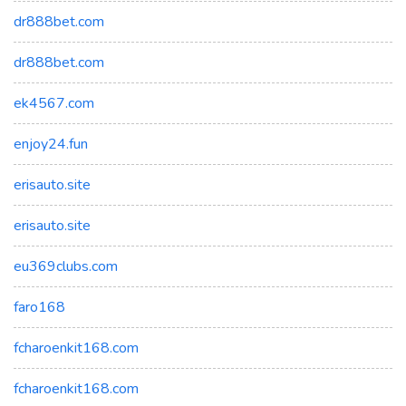
dr888bet.com
dr888bet.com
ek4567.com
enjoy24.fun
erisauto.site
erisauto.site
eu369clubs.com
faro168
fcharoenkit168.com
fcharoenkit168.com