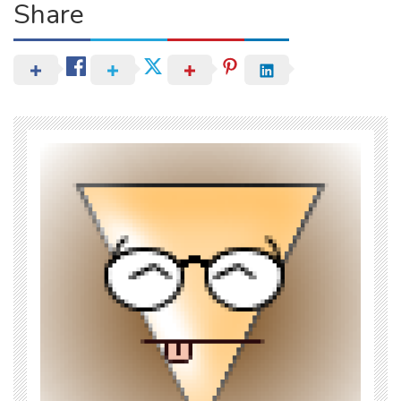
Share