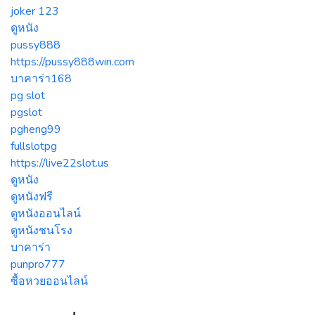
joker 123
ดูหนัง
pussy888
https://pussy888win.com
บาคาร่า168
pg slot
pgslot
pgheng99
fullslotpg
https://live22slot.us
ดูหนัง
ดูหนังฟรี
ดูหนังออนไลน์
ดูหนังชนโรง
บาคาร่า
punpro777
ซื้อหวยออนไลน์