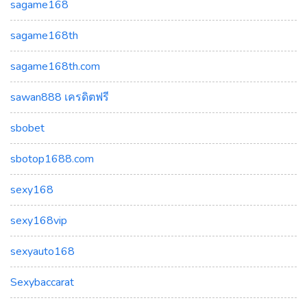
sagame168
sagame168th
sagame168th.com
sawan888 เครดิตฟรี
sbobet
sbotop1688.com
sexy168
sexy168vip
sexyauto168
Sexybaccarat