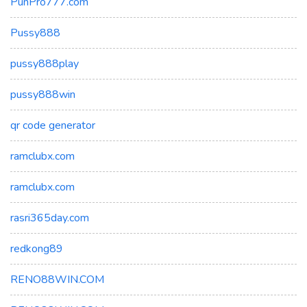
PunPro777.com
Pussy888
pussy888play
pussy888win
qr code generator
ramclubx.com
ramclubx.com
rasri365day.com
redkong89
RENO88WIN.COM