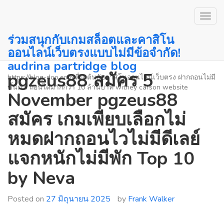
Skip
to
content
ร่วมสนุกกับเกมสล็อตและคาสิโน
ออนไลน์เว็บตรงแบบไม่มีข้อจำกัด!
audrina partridge blog
pgzeus88 สมัคร 5
https://blog-doo.com ตื่นเต้นกับคาสิโนออนไลน์เว็บตรง ฝากถอนไม่มี
ขั้นต่ำ! ถอนได้มากกว่า 10 ล้านบาท witney carson website
November pgzeus88
สมัคร เกมเพียบเลือกไม่
หมดฝากถอนไวไม่มีดีเลย์
แจกหนักไม่มีพัก Top 10
by Neva
Posted on
27 มิถุนายน 2025
by
Frank Walker