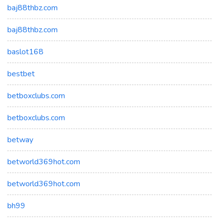
baj88thbz.com
baj88thbz.com
baslot168
bestbet
betboxclubs.com
betboxclubs.com
betway
betworld369hot.com
betworld369hot.com
bh99