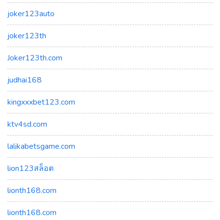
joker123auto
joker123th
Joker123th.com
judhai168
kingxxxbet123.com
ktv4sd.com
lalikabetsgame.com
lion123สล็อต
lionth168.com
lionth168.com