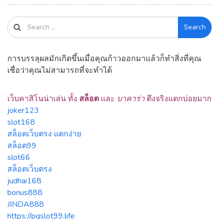
Search
การบรรลุผลมักเกิดขึ้นเมื่อคุณก้าวออกมาแล้วก็ทำสิ่งที่คุณ
เชื่อว่าคุณไม่สามารถที่จะทำได้
เว็บคาสิโนน่าเล่น ทั้ง
สล็อต
และ
บาคาร่า
ตึงจริงแตกบ่อยมาก
joker123
slot168
สล็อตเว็บตรง แตกง่าย
สล็อต99
slot66
สล็อตเว็บตรง
judhai168
bonus888
JINDA888
https://pgslot99.life