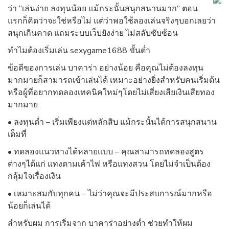
ว่า “เล่นง่าย ลงทุนน้อย แม้กระนั้นสนุกสนานมาก” ตอน
แรกก็คิดว่าจะใช่หรือไม่ แต่ว่าพอใช้ลองเล่นจริงๆบอกเลยว่า
สนุกเกินคาด แถมระบบเว็บยังง่าย ไม่สลับซับซ้อน
ทำไมต้องเริ่มเล่น sexygame1688 ขั้นต่ำ
ข้อดีของการเล่น บาคาร่า อย่างน้อย คือคุณไม่ต้องลงทุน
มากมายก็สามารถเข้าเล่นได้ เหมาะอย่างยิ่งสำหรับคนเริ่มต้น
หรือผู้ที่อยากทดลองเทคนิคใหม่ๆโดยไม่เสี่ยงเสียเงินเสียทอง
มากมาย
• ลงทุนต่ำ – เริ่มเพียงแต่หลักสิบ แม้กระนั้นได้การสนุกสนาน
เต็มที่
• ทดลองแนวทางได้หลายแบบ – คุณสามารถทดลองสูตร
ต่างๆได้แก่ แทงตามเค้าไพ่ หรือแทงสวน โดยไม่จำเป็นต้อง
กลุ้มใจเรื่องเงิน
• เหมาะสมกับทุกคน – ไม่ว่าคุณจะมีประสบการณ์มากหรือ
น้อยก็เล่นได้
สำหรับผม การเริ่มจาก บาคาร่าอย่างต่ำ ช่วยทำให้ผม