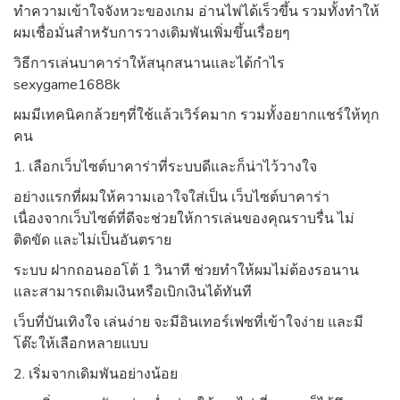
ทำความเข้าใจจังหวะของเกม อ่านไพ่ได้เร็วขึ้น รวมทั้งทำให้
ผมเชื่อมั่นสำหรับการวางเดิมพันเพิ่มขึ้นเรื่อยๆ
วิธีการเล่นบาคาร่าให้สนุกสนานและได้กำไร
sexygame1688k
ผมมีเทคนิคกล้วยๆที่ใช้แล้วเวิร์คมาก รวมทั้งอยากแชร์ให้ทุก
คน
1. เลือกเว็บไซต์บาคาร่าที่ระบบดีและก็น่าไว้วางใจ
อย่างแรกที่ผมให้ความเอาใจใส่เป็น เว็บไซต์บาคาร่า
เนื่องจากเว็บไซต์ที่ดีจะช่วยให้การเล่นของคุณราบรื่น ไม่
ติดขัด และไม่เป็นอันตราย
ระบบ ฝากถอนออโต้ 1 วินาที ช่วยทำให้ผมไม่ต้องรอนาน
และสามารถเติมเงินหรือเบิกเงินได้ทันที
เว็บที่บันเทิงใจ เล่นง่าย จะมีอินเทอร์เฟซที่เข้าใจง่าย และมี
โต๊ะให้เลือกหลายแบบ
2. เริ่มจากเดิมพันอย่างน้อย