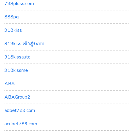
789pluss.com
888pg
918Kiss
918kiss เข้าสู่ระบบ
918kissauto
918kissme
ABA
ABAGroup2
abbet789.com
acebet789.com