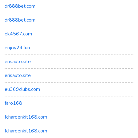
dr888bet.com
dr888bet.com
ek4567.com
enjoy24.fun
erisauto.site
erisauto.site
eu369clubs.com
faro168
fcharoenkit168.com
fcharoenkit168.com