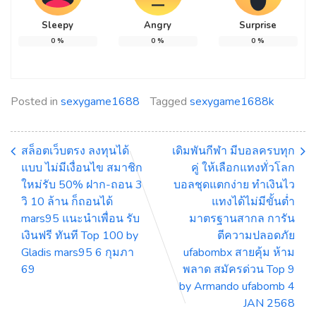
Sleepy
Angry
Surprise
0
%
0
%
0
%
Posted in
sexygame1688
Tagged
sexygame1688k
สล็อตเว็บตรง ลงทุนได้
เดิมพันกีฬา มีบอลครบทุก
แบบ ไม่มีเงื่อนไข สมาชิก
คู่ ให้เลือกแทงทั่วโลก
ใหม่รับ 50% ฝาก-ถอน 3
บอลชุดแตกง่าย ทำเงินไว
วิ 10 ล้าน ก็ถอนได้
แทงได้ไม่มีขั้นต่ำ
mars95 แนะนำเพื่อน รับ
มาตรฐานสากล การัน
เงินฟรี ทันที Top 100 by
ตีความปลอดภัย
Gladis mars95 6 กุมภา
ufabombx สายคุ้ม ห้าม
69
พลาด สมัครด่วน Top 9
by Armando ufabomb 4
JAN 2568