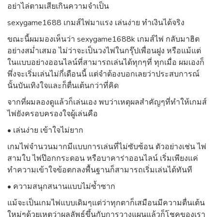
อย่าไล่ตามเสียเกินความจำเป็น
sexygame1688 เกมส์ไพ่มาแรง เล่นง่าย ทำเงินได้จริง
ขณะนี้ผมมองเห็นว่า sexygame1688k เกมส์ไพ่ กลับมาฮิต
อย่างสม่ำเสมอ ไม่ว่าจะเป็นวงไพ่ในกรุ๊ปเพื่อนฝูง หรือแม้แต่
ในแบบอย่างออนไลน์ที่สามารถเล่นได้ทุกๆที่ ทุกเมื่อ ผมเองก็
พึ่งจะเริ่มเล่นไม่กี่เดือนนี้ แต่จำต้องบอกเลยว่าประสบการณ์
นั้นบันเทิงใจและก็ตื่นเต้นกว่าที่คิด
จากที่ผมลองดูแล้วก็เล่นเอง พบว่าเหตุผลสำคัญๆที่ทำให้เกมส์
ไพ่ยังครอบครองใจผู้เล่นคือ
• เล่นง่าย เข้าใจไม่ยาก
เกมไพ่จำนวนมากมีแบบการเล่นที่ไม่ซับซ้อน ตัวอย่างเช่น ไพ่
สามใบ ไพ่ป๊อกกระดอน หรือบาคาร่าออนไลน์ เริ่มเพียงแค่
ทำความเข้าใจข้อตกลงพื้นฐานก็สามารถเริ่มเล่นได้ทันที
• ความสนุกสนานแบบไม่ซ้ำซาก
แม้จะเป็นเกมไพ่แบบเดิมๆแต่ว่าทุกตาก็เสมือนมีความตื่นเต้น
ใหม่ๆด้วยเหตุว่าผลลัพธ์ขึ้นกับการวางแผนแล้วก็โชคของเรา