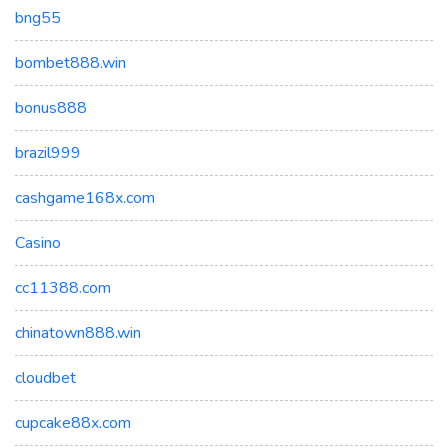
bng55
bombet888.win
bonus888
brazil999
cashgame168x.com
Casino
cc11388.com
chinatown888.win
cloudbet
cupcake88x.com