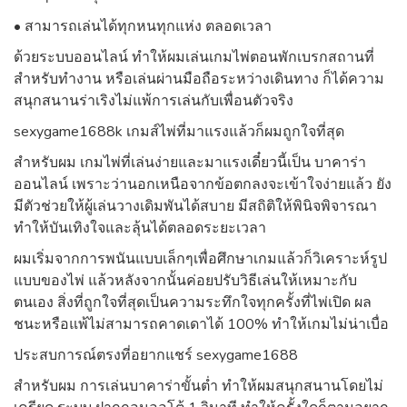
• สามารถเล่นได้ทุกหนทุกแห่ง ตลอดเวลา
ด้วยระบบออนไลน์ ทำให้ผมเล่นเกมไพ่ตอนพักเบรกสถานที่
สำหรับทำงาน หรือเล่นผ่านมือถือระหว่างเดินทาง ก็ได้ความ
สนุกสนานร่าเริงไม่แพ้การเล่นกับเพื่อนตัวจริง
sexygame1688k เกมส์ไพ่ที่มาแรงแล้วก็ผมถูกใจที่สุด
สำหรับผม เกมไพ่ที่เล่นง่ายและมาแรงเดี๋ยวนี้เป็น บาคาร่า
ออนไลน์ เพราะว่านอกเหนือจากข้อตกลงจะเข้าใจง่ายแล้ว ยัง
มีตัวช่วยให้ผู้เล่นวางเดิมพันได้สบาย มีสถิติให้พินิจพิจารณา
ทำให้บันเทิงใจและลุ้นได้ตลอดระยะเวลา
ผมเริ่มจากการพนันแบบเล็กๆเพื่อศึกษาเกมแล้วก็วิเคราะห์รูป
แบบของไพ่ แล้วหลังจากนั้นค่อยปรับวิธีเล่นให้เหมาะกับ
ตนเอง สิ่งที่ถูกใจที่สุดเป็นความระทึกใจทุกครั้งที่ไพ่เปิด ผล
ชนะหรือแพ้ไม่สามารถคาดเดาได้ 100% ทำให้เกมไม่น่าเบื่อ
ประสบการณ์ตรงที่อยากแชร์ sexygame1688
สำหรับผม การเล่นบาคาร่าขั้นต่ำ ทำให้ผมสนุกสนานโดยไม่