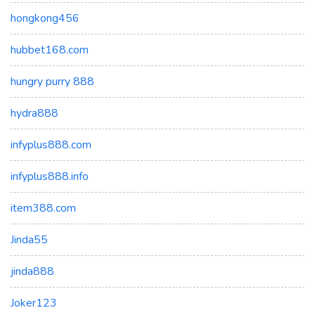
hongkong456
hubbet168.com
hungry purry 888
hydra888
infyplus888.com
infyplus888.info
item388.com
Jinda55
jinda888
Joker123