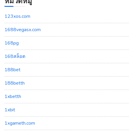
หมวดหมู่
123xos.com
1688vegasx.com
168pg
168สล็อต
188bet
188betth
1xbetth
1xbit
1xgameth.com