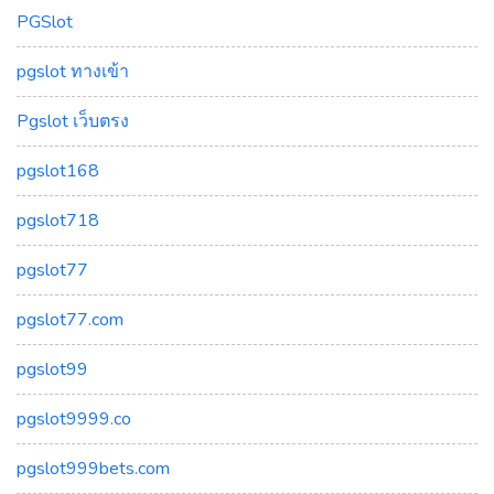
PGSlot
pgslot ทางเข้า
Pgslot เว็บตรง
pgslot168
pgslot718
pgslot77
pgslot77.com
pgslot99
pgslot9999.co
pgslot999bets.com