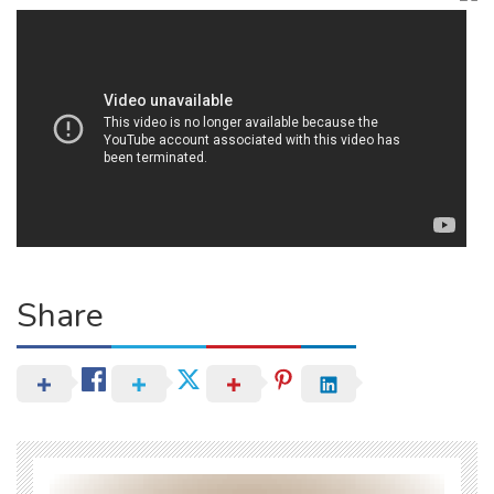
Share