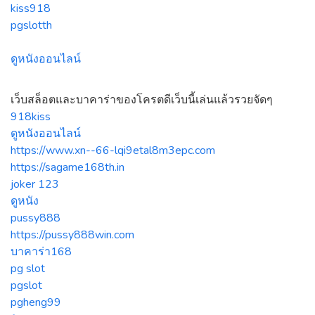
kiss918
pgslotth
ดูหนังออนไลน์
เว็บสล็อตและบาคาร่าของโครตดีเว็บนี้เล่นแล้วรวยจัดๆ
918kiss
ดูหนังออนไลน์
https://www.xn--66-lqi9etal8m3epc.com
https://sagame168th.in
joker 123
ดูหนัง
pussy888
https://pussy888win.com
บาคาร่า168
pg slot
pgslot
pgheng99