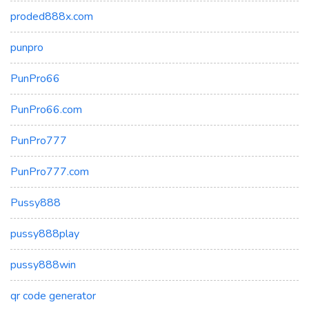
proded888x.com
punpro
PunPro66
PunPro66.com
PunPro777
PunPro777.com
Pussy888
pussy888play
pussy888win
qr code generator