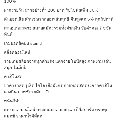
100%
ฝากรายวัน ฝากอย่างต่ำ 200 บาท รับโบนัสเพิ่ม 30%
คืนยอดเสีย คำนวณจากยอดเล่นสุทธิ คืนสูงสุด 5% ทุกสัปดาห์
เสนอแนะสหาย สหายสมัครรวมทั้งฝากเงิน รับค่าคอมมิชชั่น
ทันที
เกมยอดฮิตบน starrich
สล็อตออนไลน์
รวมเกมสล็อตจากทุกค่ายดัง แตกง่าย โบนัสสูง ภาพงาม เล่น
สนุก ไม่มีเบื่อ
คาสิโนสด
บาคาร่าสด รูเล็ต ไฮโล เสือมังกร ถ่ายทอดสดตรงจากคาสิโน
ต่างถิ่น ภาพชัดระดับ HD
พนันกีฬา
แทงบอลออนไลน์ บาสเกตบอล มวย และก็อีสปอร์ต ครบทุก
แมตช์ ราคาน้ำดีที่สุด