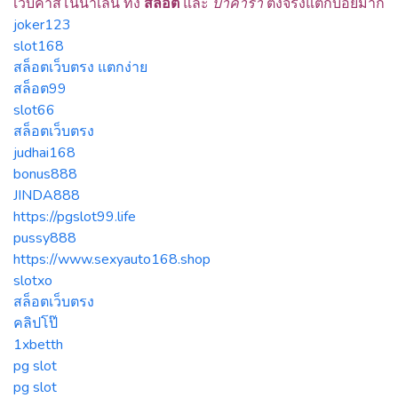
เว็บคาสิโนน่าเล่น ทั้ง
สล็อต
และ
บาคาร่า
ตึงจริงแตกบ่อยมาก
joker123
slot168
สล็อตเว็บตรง แตกง่าย
สล็อต99
slot66
สล็อตเว็บตรง
judhai168
bonus888
JINDA888
https://pgslot99.life
pussy888
https://www.sexyauto168.shop
slotxo
สล็อตเว็บตรง
คลิปโป๊
1xbetth
pg slot
pg slot