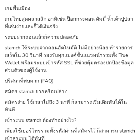
เกมพื้นเมือง
เกมไทยสุดคลาสสิก อาทิเช่น ป๊อกกระดอน ดัมมี่ น้ำเต้าปูปลา
ที่เล่นง่ายและก็ได้เงินจริง
ระบบฝากถอนแล้วก็ความปลอดภัย
starrich ใช้ระบบฝากถอนอัตโนมัติ ไม่มีอย่างน้อย ทำรายการ
เสร็จใน 30 วินาที รองรับทุกแบงค์ชั้นแนวหน้ารวมทั้ง True
Wallet พร้อมระบบเข้ารหัส SSL ที่ช่วยคุ้มครองปกป้องข้อมูล
ส่วนตัวของผู้ใช้งาน
ปริศนาที่พบมาก (FAQ)
สมัคร starrich ยากหรือเปล่า?
สมัครง่าย ใช้เวลาไม่ถึง 3 นาที ก็สามารถเริ่มเดิมพันได้ใน
ทันที
เข้าระบบ starrich ต้องทำอย่างไร?
เพียงใช้เบอร์โทรรวมทั้งรหัสผ่านที่สมัครไว้ ก็สามารถ starrich
เข้าสู่ระบบ ได้ทันที