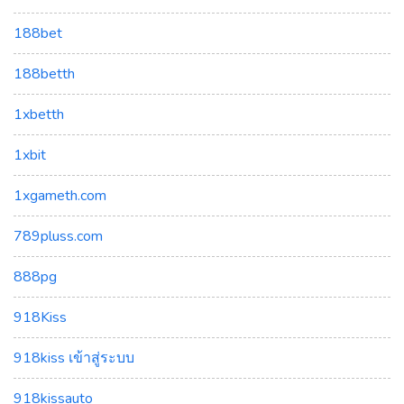
188bet
188betth
1xbetth
1xbit
1xgameth.com
789pluss.com
888pg
918Kiss
918kiss เข้าสู่ระบบ
918kissauto