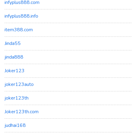
infyplus888.com
infyplus888.info
item388.com
Jinda55
jinda888
Joker123
joker123auto
joker123th
Joker123th.com
judhai168