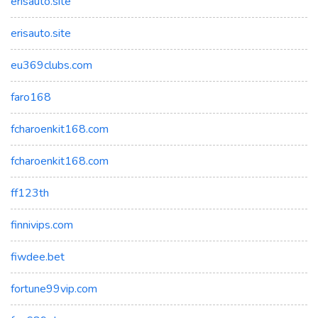
erisauto.site
erisauto.site
eu369clubs.com
faro168
fcharoenkit168.com
fcharoenkit168.com
ff123th
finnivips.com
fiwdee.bet
fortune99vip.com