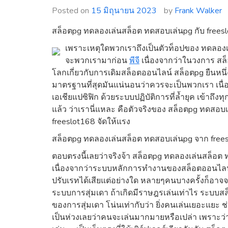
Posted on
15 มิถุนายน 2023
by
Frank Walker
สล็อตpg ทดลองเล่นสล็อต ทดสอบเล่นpg กับ freesl
เพราะเหตุใดพวกเราถึงเป็นตัวท็อปของ ทดลองเล่น
จะพวกเรามาก่อน
พีจี
เนื่องจากว่าในวงการ สล็
โลกเกี่ยวกับการเดิมสล็อตออนไลน์ สล็อตpg ยืนหนึ
มาตรฐานที่สุดมันแน่นอนว่าควรจะเป็นพวกเรา เนื่
เอเชียแปซิฟิก ด้วยระบบปฏิบัติการที่ล้ำยุค เข้าถึงทุ
แล้ว ว่าเรานี่แหละ คือตัวจริงของ สล็อตpg ทดสอบเ
freeslot168 จัดให้แรง
สล็อตpg ทดลองเล่นสล็อต ทดสอบเล่นpg จาก fre
ตอบตรงนี้เลยว่าจริงจ้า สล็อตpg ทดลองเล่นสล็อ
เนื่องจากว่าระบบหลักการทำงานของสล็อตออนไลน์ 
ปรับเรทได้เสียแต่อย่างใด หลายๆคนบางครั้งก็อาจจะคิ
ระบบการสุ่มเดา ถ้าเกิดมีราษฎรเล่นเท่าไร ระบบสล็อ
ของการสุ่มเดา โน่นเท่ากับว่า ยิ่งคนเล่นเยอะแยะ 
เป็นห่วงเลยว่าคนจะเล่นมากมายหรือเปล่า เพราะว่าอ