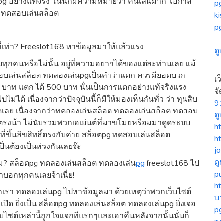
ล็อตpg อย่างแท้จริง โน่นก็มีความหมายว่า คนเล่นมาก โอกาส
pg
g ทดสอบเล่นสล็อต
k
p
่เท่า? Freeslot168 หาข้อมูลมาให้แล้วแรง
ด
กคนหรือไม่นั้น อยู่ที่ความอยากได้ของแต่ละท่านเลย แม้
สอบเล่นสล็อต ทดลองเล่นpgเป็นคำว่าแตก ควรมียอดบวก
เ
 1 บาท แตก ได้ 500 บาท นั่นเป็นการแตกอย่างแท้จริงแรง
จั
ได้ เนื่องจากว่าปัจจุบันนี้ก็มีให้มองเห็นกันทั่ว ว่า ทุนสิบ
9
มดเลย เนื่องจากว่าทดลองเล่นสล็อต ทดลองเล่นสล็อต ทดสอบ
ด
็บตรงน้า ไม่นับรวมพวกเอเย่นต์ที่มาขโมยหรือมมาดูดระบบ
h
ี่ขึ้นลิขสิทธิ์ตรงกับค่าย สล็อตpg ทดสอบเล่นสล็อต
h
ป็นต้องเป็นห่วงกันเลยจ๊ะ
j
ดู
หม? สล็อตpg ทดลองเล่นสล็อต ทดลองเล่น
pg
freeslot168 ไป
p
บอกทุกคนเลยจ้าเนี่ย!
h
วกเรา ทดลองเล่นpg ไปหาข้อมูลมา ด้วยเหตุว่าพวกเว็บไซต์
บ
เปิด ยิ่งเป็น สล็อตpg ทดลองเล่นสล็อต ทดลองเล่นpg ยิ่งเจอ
pg
็บไซต์เหล่านี้ถูกใจแจกทีแรกๆและเอาคืนหลังจากนั้นนั่นก็