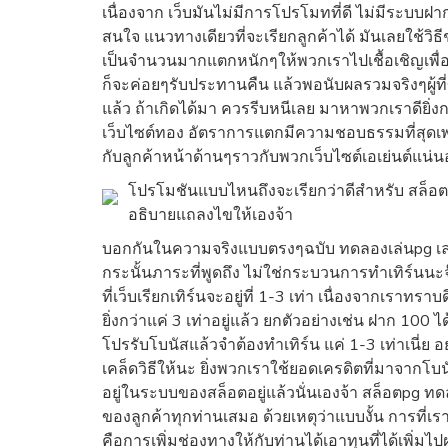
เนื่องจาก เว็บมันไม่มีการโปรโมทที่ดี ไม่มีระบบฝา
สนใจ แนวทางเดียวที่จะเรียกลูกค้าได้ มันเลยใช้วิธีช
เป็นจำนวนมากแตกหนักๆให้พวกเราไปเชื้อเชิญเพื่อ
ก็จะค่อยๆรับประทานคืน แล้วพอนับผลรวมจริงๆผู้ที่ข
แล้ว ถ้าเกิดได้มา ควรรีบหนีเลย มาหาพวกเราดียิ่ง
เว็บไซต์ทอง อัตราการแตกมีความชอบธรรมที่สุดเพร
กับลูกค้าหน้าด้านๆราวกับพวกเว็บไซต์เอเย่นต์แน่น
โปรโมชันแบบไหนถึงจะเรียกว่าดีสำหรับ สล็อต
อธิบายแถลงไขให้เองจ้า
บอกกันในความจริงแบบตรงๆฉบับ ทดลองเล่นpg เลยก็ค
กระนั้นภาระที่พูดถึง ไม่ใช่กระบวนการทำเทิร์นนะ
ที่เว็บเรียกเทิร์นจะอยู่ที่ 1-3 เท่า เนื่องจากเราทร
ยิ่งกว่าแค่ 3 เท่าอยู่แล้ว ยกตัวอย่างเช่น ฝาก 100 
โปรรับโบนัสแล้วจำต้องทำเทิร์น แค่ 1-3 เท่าเนี่ย 
เคล็ดวิธีให้นะ ยิ่งพวกเราใช้ยอดเครดิตที่มาจากโบนั
อยู่ในระบบของสล็อตอยู่แล้วนั่นเองจ้า สล็อตpg ท
ของลูกค้าทุกท่านเสมอ ด้วยเหตุว่าแบบงั้น การที่เราตั
คือการเพิ่มช่องทางให้กับท่านได้เอาทุนที่ได้เพิ่ม