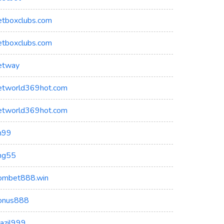
etboxclubs.com
etboxclubs.com
etway
etworld369hot.com
etworld369hot.com
h99
ng55
ombet888.win
onus888
razil999