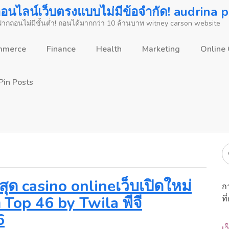
นไลน์เว็บตรงแบบไม่มีข้อจำกัด! audrina 
 ฝากถอนไม่มีขั้นต่ำ! ถอนได้มากกว่า 10 ล้านบาท witney carson website
mmerce
Finance
Health
Marketing
Online
Pin Posts
สุด casino onlineเว็บเปิดใหม่
ก
 Top 46 by Twila พีจี
ที
6
เว