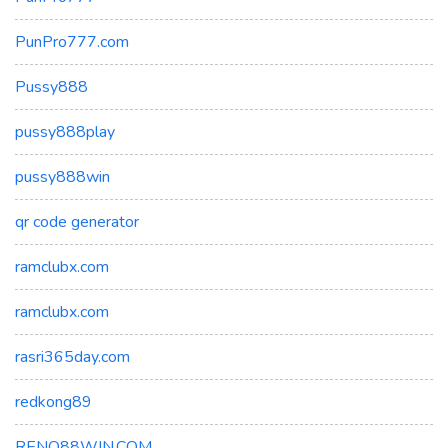
PunPro777.com
Pussy888
pussy888play
pussy888win
qr code generator
ramclubx.com
ramclubx.com
rasri365day.com
redkong89
RENO88WIN.COM