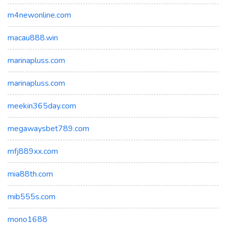
m4newonline.com
macau888.win
marinapluss.com
marinapluss.com
meekin365day.com
megawaysbet789.com
mfj889xx.com
mia88th.com
mib555s.com
mono1688