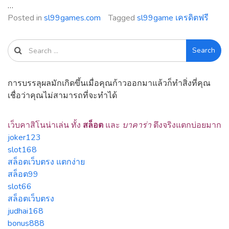
…
Posted in
sl99games.com
Tagged
sl99game เครดิตฟรี
Search
การบรรลุผลมักเกิดขึ้นเมื่อคุณก้าวออกมาแล้วก็ทำสิ่งที่คุณ
เชื่อว่าคุณไม่สามารถที่จะทำได้
เว็บคาสิโนน่าเล่น ทั้ง
สล็อต
และ
บาคาร่า
ตึงจริงแตกบ่อยมาก
joker123
slot168
สล็อตเว็บตรง แตกง่าย
สล็อต99
slot66
สล็อตเว็บตรง
judhai168
bonus888