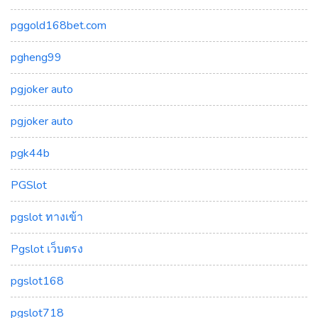
pggold168bet.com
pgheng99
pgjoker auto
pgjoker auto
pgk44b
PGSlot
pgslot ทางเข้า
Pgslot เว็บตรง
pgslot168
pgslot718