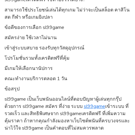
สามารถใช้ประโยชน์เล่นได้ทุกเกม ไม่ว่าจะเป็นสล็อต คาสิโน
สด กีฬา หรือเกมยิงปลา
ข้อดีของการเลือก sl99game
สมัครง่าย ใช้เวลาไม่นาน
เข้าสู่ระบบสบาย รองรับทุกวัสดุอุปกรณ์
โปรโมชั่นรวมทั้งเครดิตฟรีที่คุ้ม
มีเกมให้เลือกนานัปการ
คณะทำงานบริการตลอด 1 วัน
ข้อสรุป
sl99game เป็นเว็บพนันออนไลน์ที่ตอบปัญหาผู้เล่นทุกกรุ๊ป
ด้วยการ sl99game สมัคร ที่ง่าย ระบบ
sl99game
เข้าระบบ ที่
รวดเร็ว และสิทธิพิเศษจาก sl99gameเครดิตฟรี ที่เพิ่มความ
คุ้มราคา ถ้าหากคุณกำลังมองหาเว็บไซต์พนันที่ครบวงจรและ
น่าไว้ใจ sl99game เป็นคำตอบที่ไม่สมควรพลาด