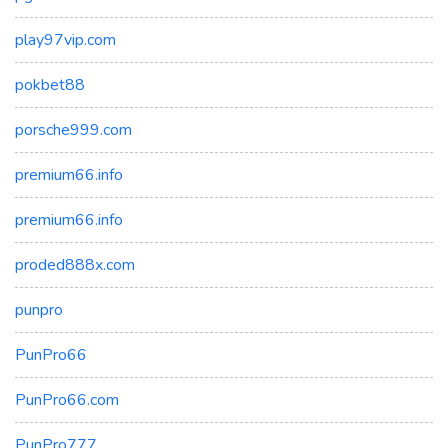
play97vip.com
pokbet88
porsche999.com
premium66.info
premium66.info
proded888x.com
punpro
PunPro66
PunPro66.com
PunPro777