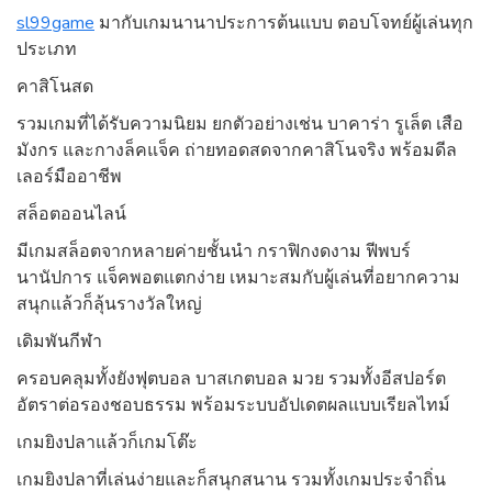
sl99game
มากับเกมนานาประการต้นแบบ ตอบโจทย์ผู้เล่นทุก
ประเภท
คาสิโนสด
รวมเกมที่ได้รับความนิยม ยกตัวอย่างเช่น บาคาร่า รูเล็ต เสือ
มังกร และกางล็คแจ็ค ถ่ายทอดสดจากคาสิโนจริง พร้อมดีล
เลอร์มืออาชีพ
สล็อตออนไลน์
มีเกมสล็อตจากหลายค่ายชั้นนำ กราฟิกงดงาม ฟีพบร์
นานัปการ แจ็คพอตแตกง่าย เหมาะสมกับผู้เล่นที่อยากความ
สนุกแล้วก็ลุ้นรางวัลใหญ่
เดิมพันกีฬา
ครอบคลุมทั้งยังฟุตบอล บาสเกตบอล มวย รวมทั้งอีสปอร์ต
อัตราต่อรองชอบธรรม พร้อมระบบอัปเดตผลแบบเรียลไทม์
เกมยิงปลาแล้วก็เกมโต๊ะ
เกมยิงปลาที่เล่นง่ายและก็สนุกสนาน รวมทั้งเกมประจำถิ่น