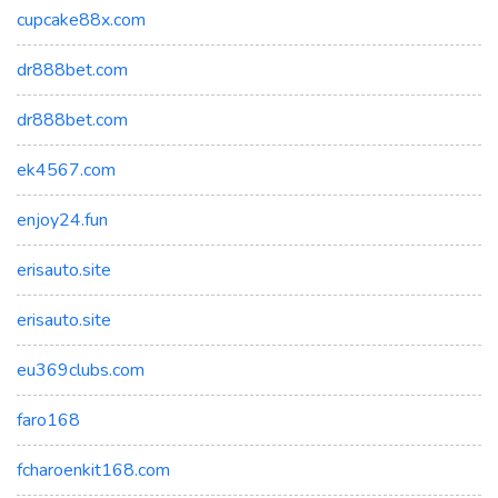
cupcake88x.com
dr888bet.com
dr888bet.com
ek4567.com
enjoy24.fun
erisauto.site
erisauto.site
eu369clubs.com
faro168
fcharoenkit168.com