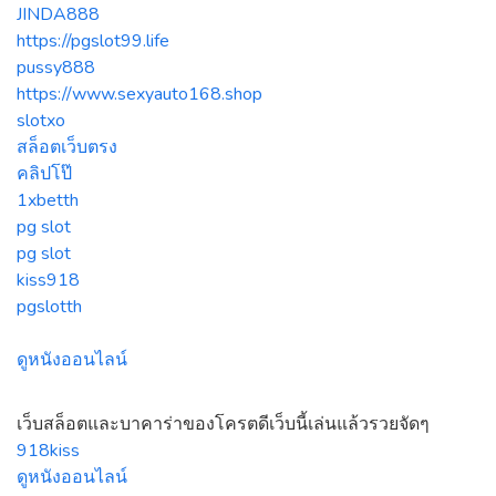
JINDA888
https://pgslot99.life
pussy888
https://www.sexyauto168.shop
slotxo
สล็อตเว็บตรง
คลิปโป๊
1xbetth
pg slot
pg slot
kiss918
pgslotth
ดูหนังออนไลน์
เว็บสล็อตและบาคาร่าของโครตดีเว็บนี้เล่นแล้วรวยจัดๆ
918kiss
ดูหนังออนไลน์