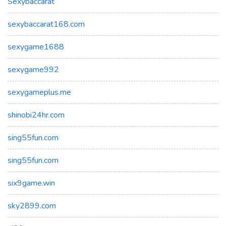
Sexybaccarat
sexybaccarat168.com
sexygame1688
sexygame992
sexygameplus.me
shinobi24hr.com
sing55fun.com
sing55fun.com
six9game.win
sky2899.com