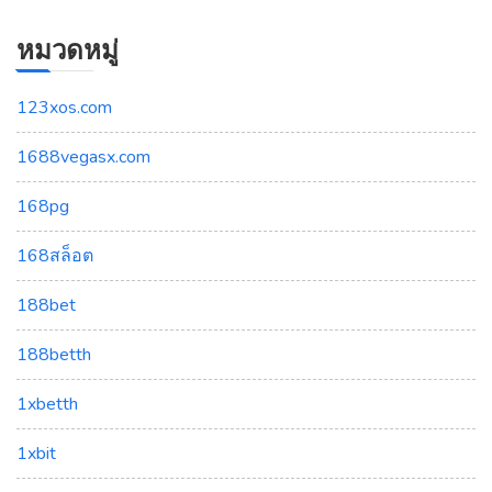
หมวดหมู่
123xos.com
1688vegasx.com
168pg
168สล็อต
188bet
188betth
1xbetth
1xbit