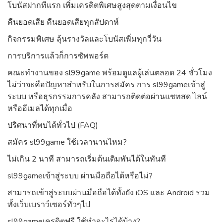
โบนัสฝากทีแรก เพิ่มเครดิตพิเศษสูงสุดตามเงื่อนไข
คืนยอดเสีย คืนยอดเสียทุกสัปดาห์
กิจกรรมพิเศษ ลุ้นรางวัลและโบนัสเพิ่มทุกวี่วัน
การบริการแล้วก็การซัพพอร์ต
คณะทำงานของ sl99game พร้อมดูแลผู้เล่นตลอด 24 ชั่วโมง
ไม่ว่าจะคือปัญหาสำหรับในการสมัคร การ sl99gameเข้าสู่
ระบบ หรือธุรกรรมการคลัง สามารถติดต่อผ่านแชทสด ไลน์
หรืออีเมลได้ทุกเมื่อ
ปริศนาที่พบได้ทั่วไป (FAQ)
สมัคร sl99game ใช้เวลานานไหม?
ไม่เกิน 2 นาที สามารถเริ่มต้นเดิมพันได้ในทันที
sl99gameเข้าสู่ระบบ ผ่านมือถือได้หรือไม่?
สามารถเข้าสู่ระบบผ่านมือถือได้ทั้งยัง iOS และ Android รวม
ทั้งเว็บเบราว์เซอร์ทั่วๆไป
sl99gameเครดิตฟรี ใช้ทำอะไรได้บ้าง?