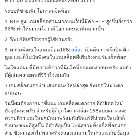
พบว่ามีเกมที่แจกโบนัสและแจ็คพ็อตแบบถี่ๆ
ระบบที่ช่วยเพิ่มโอกาสแจ็คพ็อต
1. RTP สูง: เกมสล็อตส่วนมากบนเว็บนี้มีค่า RTP สูงขึ้นยิ่งกว่า
96% ทำให้ผมแน่ใจว่ามีโอกาสชนะเพิ่มมากขึ้น
2. ฟีพบร์พิเศรีวิวจากผู้ใช้งานจริง
3. ความพิเศษในเกมสล็อต168:
สล็อต
เป็นต้นว่า ฟรีสปิน ตัว
คูณ และก็โบนัสพิเศษในเกมสล็อตที่เพิ่มจังหวะรับแจ็คพ็อต
ไม่ใช่แค่ผมที่มีความคิดว่าที่นี่แจ็คพ็อตแตกง่ายนะครับ แต่ยัง
มีผู้เล่นหลายคนที่รีวิวไว้เช่นกัน
3 เกมสล็อตแตกง่ายเสนอแนะใหม่ล่าสุด อัพเดตใหม่ แตก
แน่นอน
วันนี้ผมต้องการมาชี้แนะ เกมสล็อตแตกง่าย ที่อัปเดตใหม่
ปัจจุบันนะครับ สำหรับผู้ที่ถูกใจเกมสล็อต168แบบผม คงจะ
ทราบดีว่า เกมใหม่ๆมักมาพร้อมกับฟีพบร์ที่น่าสนใจ แล้วก็
จังหวะชนะที่สูงขึ้น ที่สำคัญเป็น โบนัสรวมทั้งแจ็คพ็อตแตก
ง่าย ซึ่งผมเองก็ไม่พลาดที่จะลองเล่นเกมใหม่ๆและเก็บข้อมูล