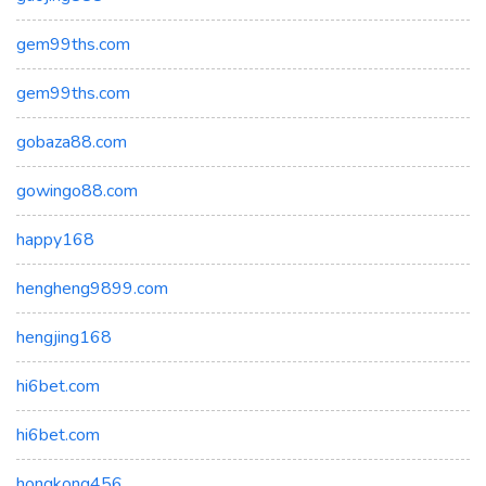
gem99ths.com
gem99ths.com
gobaza88.com
gowingo88.com
happy168
hengheng9899.com
hengjing168
hi6bet.com
hi6bet.com
hongkong456