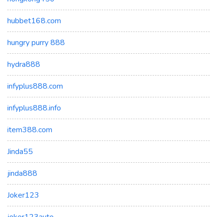
hubbet168.com
hungry purry 888
hydra888
infyplus888.com
infyplus888.info
item388.com
Jinda55
jinda888
Joker123
joker123auto