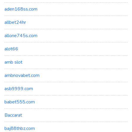
aden168ss.com
allbet24hr
allone745s.com
alot66
amb slot
ambnovabet.com
asb9999.com
babet555.com
Baccarat
baj88thbz.com