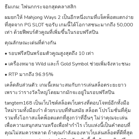
ธีมเกม: ไพ่นกกระจอกสุดคลาสสิก
ผมยกให้ Mahjong Ways 2 เป็นอีกหนึ่งเกมที่แจ็คพ็อตแตกง่าย
ที่สุดจาก PG SLOT ขอรับ เกมนี้ได้โอกาสชนะมากถึง 50,000
เท่า ด้วยฟีพบร์ตัวคูณที่เพิ่มขึ้นในรอบฟรีสปิน
คุณลักษณะเด่นที่ต่างกัน
• รอบฟรีสปินพร้อมตัวคูณสูงสุดถึง 10 เท่า
• เครื่องหมาย Wild และก็ Gold Symbol ช่วยเพิ่มจังหวะชนะ
• RTP มากถึง 96.95%
เคล็ดลับส่วนตัว: เกมนี้เหมาะสมกับการเล่นสล็อตระยะยาว
เพราะว่ารางวัลใหญ่โดยมากมักจะอยู่ในรอบฟรีสปิน
tangtem168 เป็นเว็บไซต์สล็อตเว็บตรงที่ตอบโจทย์อีกทั้งมือ
ใหม่รวมทั้งมือเก๋า ด้วยระบบที่ทันสมัย สล็อต โปรโมชั่นที่คุ้ม
รวมทั้งโอกาสแจ็คพ็อตแตกที่สูงกว่าที่อื่นๆ ไม่ว่าคุณจะเล่น
เพื่อความสนุกสนานหรือเพื่อทำกำไร เว็บแห่งนี้เป็นคำตอบที่
คุณไม่สมควรพลาด ถ้าคุณกำลังมองหาเว็บเล่นสล็อตที่ดีที่สุด