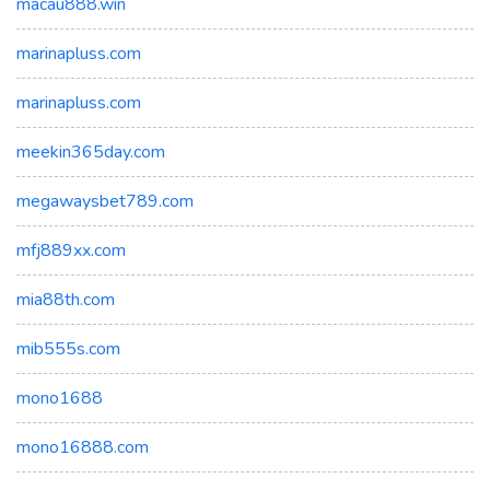
macau888.win
marinapluss.com
marinapluss.com
meekin365day.com
megawaysbet789.com
mfj889xx.com
mia88th.com
mib555s.com
mono1688
mono16888.com