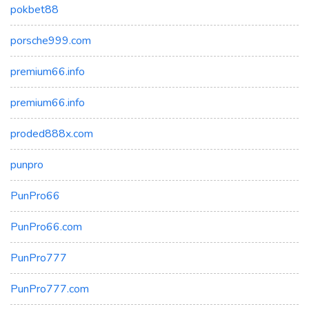
pokbet88
porsche999.com
premium66.info
premium66.info
proded888x.com
punpro
PunPro66
PunPro66.com
PunPro777
PunPro777.com