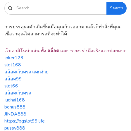
Search
การบรรลุผลมักเกิดขึ้นเมื่อคุณก้าวออกมาแล้วก็ทำสิ่งที่คุณ
เชื่อว่าคุณไม่สามารถที่จะทำได้
เว็บคาสิโนน่าเล่น ทั้ง
สล็อต
และ
บาคาร่า
ตึงจริงแตกบ่อยมาก
joker123
slot168
สล็อตเว็บตรง แตกง่าย
สล็อต99
slot66
สล็อตเว็บตรง
judhai168
bonus888
JINDA888
https://pgslot99.life
pussy888