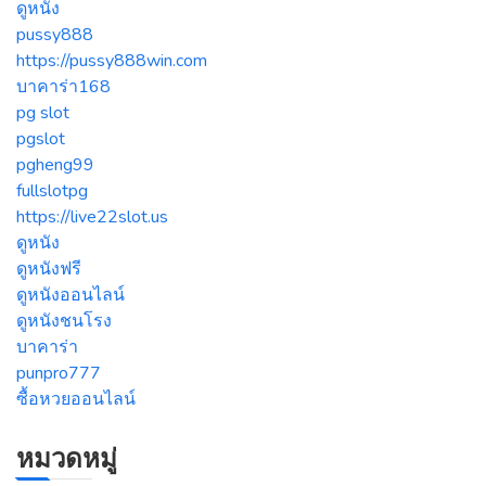
ดูหนัง
pussy888
https://pussy888win.com
บาคาร่า168
pg slot
pgslot
pgheng99
fullslotpg
https://live22slot.us
ดูหนัง
ดูหนังฟรี
ดูหนังออนไลน์
ดูหนังชนโรง
บาคาร่า
punpro777
ซื้อหวยออนไลน์
หมวดหมู่