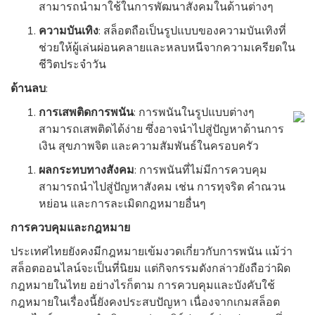
สามารถนำมาใช้ในการพัฒนาสังคมในด้านต่างๆ
ความบันเทิง
: สล็อตถือเป็นรูปแบบของความบันเทิงที่
ช่วยให้ผู้เล่นผ่อนคลายและหลบหนีจากความเครียดใน
ชีวิตประจำวัน
ด้านลบ
:
การเสพติดการพนัน
: การพนันในรูปแบบต่างๆ
สามารถเสพติดได้ง่าย ซึ่งอาจนำไปสู่ปัญหาด้านการ
เงิน สุขภาพจิต และความสัมพันธ์ในครอบครัว
ผลกระทบทางสังคม
: การพนันที่ไม่มีการควบคุม
สามารถนำไปสู่ปัญหาสังคม เช่น การทุจริต คำณวน
หย่อน และการละเมิดกฎหมายอื่นๆ
การควบคุมและกฎหมาย
ประเทศไทยยังคงมีกฎหมายเข้มงวดเกี่ยวกับการพนัน แม้ว่า
สล็อตออนไลน์จะเป็นที่นิยม แต่กิจกรรมดังกล่าวยังถือว่าผิด
กฎหมายในไทย อย่างไรก็ตาม การควบคุมและบังคับใช้
กฎหมายในเรื่องนี้ยังคงประสบปัญหา เนื่องจากเกมสล็อต