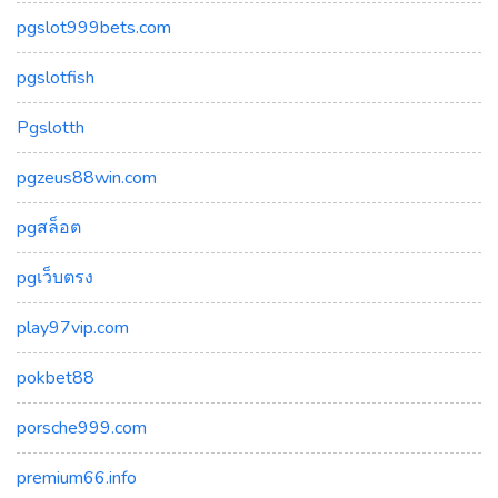
pgslot999bets.com
pgslotfish
Pgslotth
pgzeus88win.com
pgสล็อต
pgเว็บตรง
play97vip.com
pokbet88
porsche999.com
premium66.info