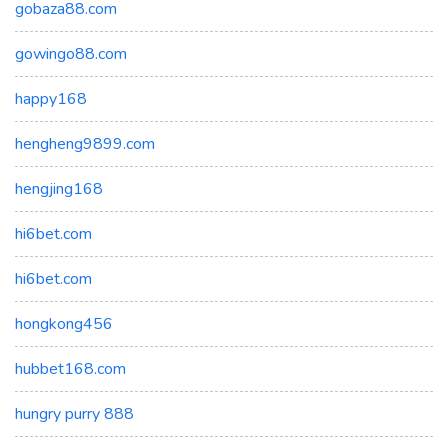
gobaza88.com
gowingo88.com
happy168
hengheng9899.com
hengjing168
hi6bet.com
hi6bet.com
hongkong456
hubbet168.com
hungry purry 888