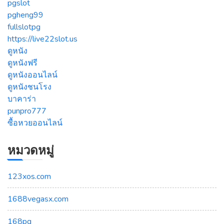
pgslot
pgheng99
fullslotpg
https://live22slot.us
ดูหนัง
ดูหนังฟรี
ดูหนังออนไลน์
ดูหนังชนโรง
บาคาร่า
punpro777
ซื้อหวยออนไลน์
หมวดหมู่
123xos.com
1688vegasx.com
168pg