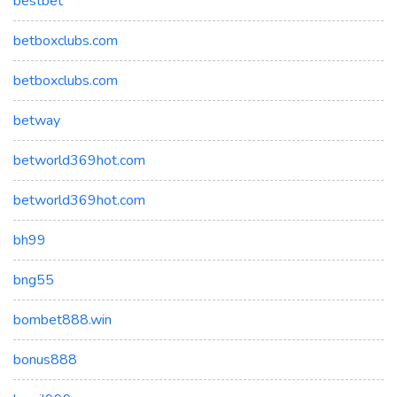
bestbet
betboxclubs.com
betboxclubs.com
betway
betworld369hot.com
betworld369hot.com
bh99
bng55
bombet888.win
bonus888