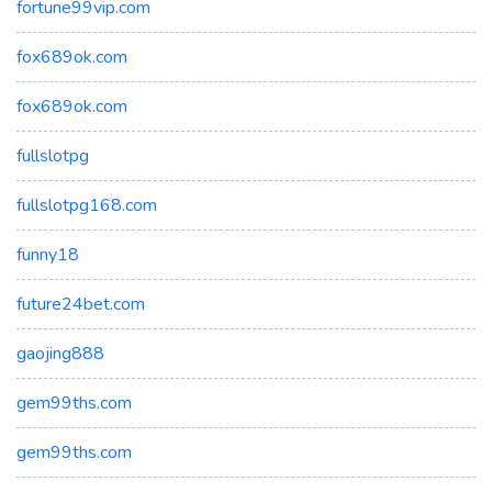
fortune99vip.com
fox689ok.com
fox689ok.com
fullslotpg
fullslotpg168.com
funny18
future24bet.com
gaojing888
gem99ths.com
gem99ths.com