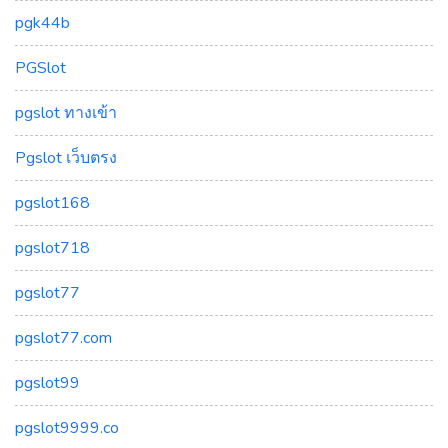
pgk44b
PGSlot
pgslot ทางเข้า
Pgslot เว็บตรง
pgslot168
pgslot718
pgslot77
pgslot77.com
pgslot99
pgslot9999.co