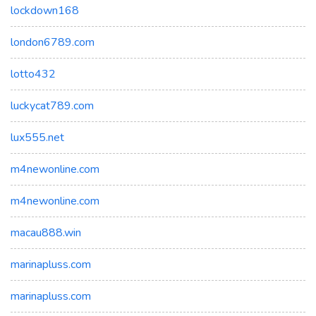
lockdown168
london6789.com
lotto432
luckycat789.com
lux555.net
m4newonline.com
m4newonline.com
macau888.win
marinapluss.com
marinapluss.com