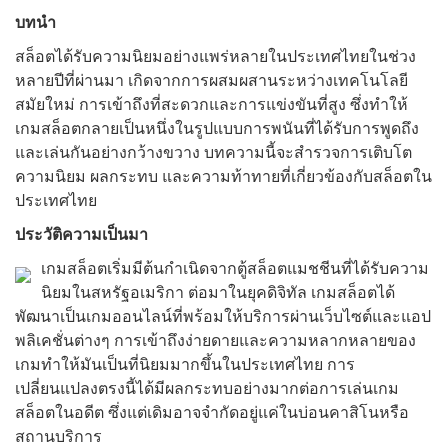
บทนำ
สล็อตได้รับความนิยมอย่างแพร่หลายในประเทศไทยในช่วง
หลายปีที่ผ่านมา เกิดจากการผสมผสานระหว่างเทคโนโลยี
สมัยใหม่ การเข้าถึงที่สะดวกและการแข่งขันที่สูง ซึ่งทำให้
เกมสล็อตกลายเป็นหนึ่งในรูปแบบการพนันที่ได้รับการพูดถึง
และเล่นกันอย่างกว้างขวาง บทความนี้จะสำรวจการเติบโต
ความนิยม ผลกระทบ และความท้าทายที่เกี่ยวข้องกับสล็อตใน
ประเทศไทย
ประวัติความเป็นมา
เกมสล็อตเริ่มมีต้นกำเนิดจากตู้สล็อตแมชชีนที่ได้รับความ
นิยมในสหรัฐอเมริกา ต่อมาในยุคดิจิทัล เกมสล็อตได้
พัฒนาเป็นเกมออนไลน์ที่พร้อมให้บริการผ่านเว็บไซต์และแอป
พลิเคชั่นต่างๆ การเข้าถึงง่ายดายและความหลากหลายของ
เกมทำให้มันเป็นที่นิยมมากขึ้นในประเทศไทย การ
เปลี่ยนแปลงตรงนี้ได้มีผลกระทบอย่างมากต่อการเล่นเกม
สล็อตในอดีต ซึ่งแต่เดิมอาจจำกัดอยู่แค่ในบ่อนคาสิโนหรือ
สถานบริการ