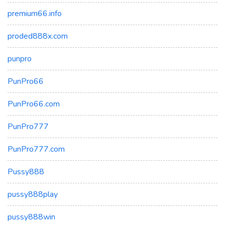
premium66.info
proded888x.com
punpro
PunPro66
PunPro66.com
PunPro777
PunPro777.com
Pussy888
pussy888play
pussy888win