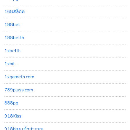
168สล็อต
188bet
188betth
1xbetth
1xbit
1xgameth.com
789pluss.com
888pg
918Kiss
918kiss เข้าสู่ระบบ