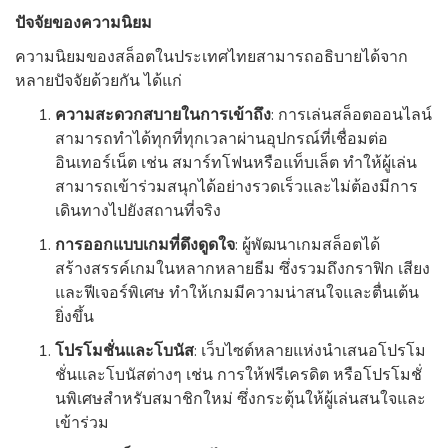
ปัจจัยของความนิยม
ความนิยมของสล็อตในประเทศไทยสามารถอธิบายได้จาก
หลายปัจจัยด้วยกัน ได้แก่
ความสะดวกสบายในการเข้าถึง
: การเล่นสล็อตออนไลน์
สามารถทำได้ทุกที่ทุกเวลาผ่านอุปกรณ์ที่เชื่อมต่อ
อินเทอร์เน็ต เช่น สมาร์ทโฟนหรือแท็บเล็ต ทำให้ผู้เล่น
สามารถเข้าร่วมสนุกได้อย่างรวดเร็วและไม่ต้องมีการ
เดินทางไปยังสถานที่จริง
การออกแบบเกมที่ดึงดูดใจ
: ผู้พัฒนาเกมสล็อตได้
สร้างสรรค์เกมในหลากหลายธีม ซึ่งรวมถึงกราฟิก เสียง
และฟีเจอร์พิเศษ ทำให้เกมมีความน่าสนใจและตื่นเต้น
ยิ่งขึ้น
โปรโมชั่นและโบนัส
: เว็บไซต์หลายแห่งนำเสนอโปรโม
ชั่นและโบนัสต่างๆ เช่น การให้ฟรีเครดิต หรือโปรโมชั่
นพิเศษสำหรับสมาชิกใหม่ ซึ่งกระตุ้นให้ผู้เล่นสนใจและ
เข้าร่วม