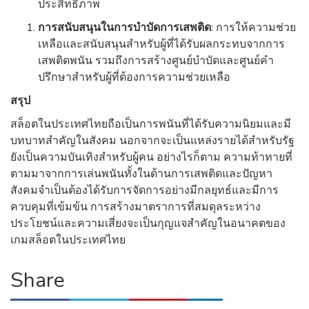
ประสิทธิภาพ
การสนับสนุนในการบำบัดการเสพติด
: การให้ความช่วย
เหลือและสนับสนุนสำหรับผู้ที่ได้รับผลกระทบจากการ
เสพติดพนัน รวมถึงการสร้างศูนย์บำบัดและศูนย์คำ
ปรึกษาสำหรับผู้ที่ต้องการความช่วยเหลือ
สรุป
สล็อตในประเทศไทยถือเป็นการพนันที่ได้รับความนิยมและมี
บทบาทสำคัญในสังคม นอกจากจะเป็นแหล่งรายได้สำหรับรัฐ
ยังเป็นความบันเทิงสำหรับผู้คน อย่างไรก็ตาม ความท้าทายที่
ตามมาจากการเล่นพนันทั้งในด้านการเสพติดและปัญหา
สังคมจำเป็นต้องได้รับการจัดการอย่างมีกลยุทธ์และมีการ
ควบคุมที่เข้มข้น การสร้างมาตราการที่สมดุลระหว่าง
ประโยชน์และความเสี่ยงจะเป็นกุญแจสำคัญในอนาคตของ
เกมสล็อตในประเทศไทย
Share