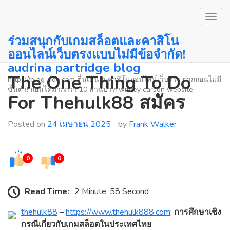
Skip
to
content
ร่วมสนุกกับเกมสล็อตและคาสิโน
ออนไลน์เว็บตรงแบบไม่มีข้อจำกัด!
audrina partridge blog
The One Thing To Do
https://blog-doo.com ตื่นเต้นกับคาสิโนออนไลน์เว็บตรง ฝากถอนไม่มี
ขั้นต่ำ! ถอนได้มากกว่า 10 ล้านบาท witney carson website
For Thehulk88 สมัคร
Posted on
24 เมษายน 2025
by
Frank Walker
0
0
Read Time:
2 Minute, 58 Second
thehulk88
–
https://www.thehulk888.com
;
การศึกษาเชิง
กรณีเกี่ยวกับเกมสล็อตในประเทศไทย