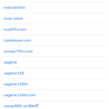
rockstar66m
royal online
royal99y.com
royaleluxee.com
runway789s.com
sagame
sagame168
sagame168th
sagame168th.com
sawan888 เครดิตฟรี