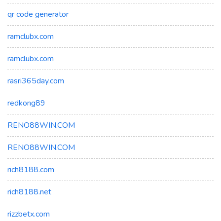
qr code generator
ramclubx.com
ramclubx.com
rasri365day.com
redkong89
RENO88WIN.COM
RENO88WIN.COM
rich8188.com
rich8188.net
rizzbetx.com