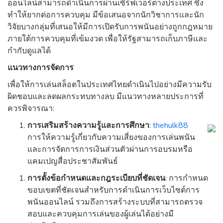
ออนไลน์สามารถดำเนินการผ่านเซิร์ฟเวอร์ต่างประเทศ ซึ่ง
ทำให้ยากต่อการควบคุม มีข้อเสนอจากนักวิชาการและนัก
วิจัยบางกลุ่มที่เสนอให้มีการเปิดรับการพนันอย่างถูกกฎหมาย
ภายใต้การควบคุมที่เข้มงวด เพื่อให้รัฐสามารถเก็บภาษีและ
กำกับดูแลได้
แนวทางการจัดการ
เพื่อให้การเล่นสล็อตในประเทศไทยดำเนินไปอย่างมีความรับ
ผิดชอบและลดผลกระทบทางลบ มีแนวทางหลายประการที่
ควรพิจารณา:
การเสริมสร้างความรู้และการศึกษา
:
thehulk88
การให้ความรู้เกี่ยวกับความเสี่ยงของการเล่นพนัน
และการจัดการการเงินส่วนตัวผ่านการอบรมหรือ
แคมเปญสื่อประชาสัมพันธ์
การตั้งข้อกำหนดและกฎระเบียบที่ชัดเจน
: การกำหนด
ขอบเขตที่ชัดเจนสำหรับการดำเนินการเว็บไซต์การ
พนันออนไลน์ รวมถึงการสร้างระบบที่สามารถตรวจ
สอบและควบคุมการเล่นของผู้เล่นได้อย่างมี