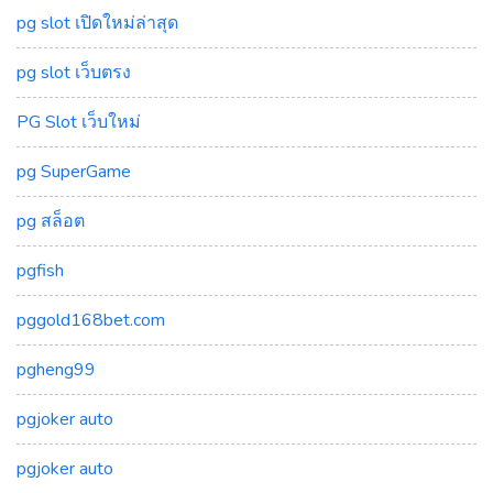
pg slot เปิดใหม่ล่าสุด
pg slot เว็บตรง
PG Slot เว็บใหม่
pg SuperGame
pg สล็อต
pgfish
pggold168bet.com
pgheng99
pgjoker auto
pgjoker auto