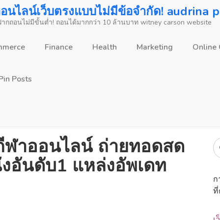
นไลน์เว็บตรงแบบไม่มีข้อจำกัด! audrina 
 ฝากถอนไม่มีขั้นต่ำ! ถอนได้มากกว่า 10 ล้านบาท witney carson website
mmerce
Finance
Health
Marketing
Online
Pin Posts
ดูกีฬาออนไลน์ ถ่ายทอดสด
ังอันดับ1 แหล่งอัพเดท
ก
ที
เว