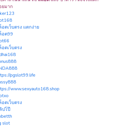
่อยมาก
oker123
lot168
ล็อตเว็บตรง แตกง่าย
ล็อต99
lot66
ล็อตเว็บตรง
udhai168
onus888
INDA888
tps://pgslot99.life
ussy888
ttps://www.sexyauto168.shop
lotxo
ล็อตเว็บตรง
ลิปโป๊
xbetth
 slot