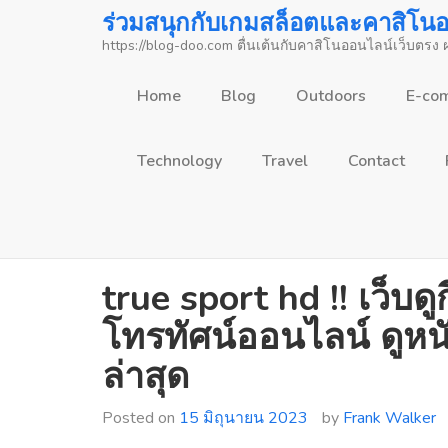
Skip
ร่วมสนุกกับเกมสล็อตและคาสิโนออ
to
https://blog-doo.com ตื่นเต้นกับคาสิโนออนไลน์เว็บตรง
content
Home
Blog
Outdoors
E-co
Technology
Travel
Contact
true sport hd !! เว็บ
โทรทัศน์ออนไลน์ ดูหน
ล่าสุด
Posted on
15 มิถุนายน 2023
by
Frank Walker