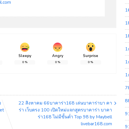
l.com
1
1
1
1
Sleepy
Angry
Surprise
1
0
%
0
%
0
%
1
7
8
บ
22 สิงหาคม 66บาคาร่า168 เล่นบาคาร่าบา คา
et
ร่า เว็บตรง 100 เปิดใหม่แจกสูตรบาคาร่า บาคา
9
ร่า168 ไม่มีขั้นต่ำ Top 98 by Maybell
livebar168.com
9