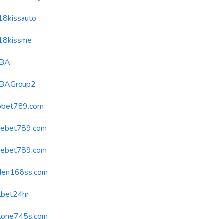
18kissauto
18kissme
BA
BAGroup2
bbet789.com
cebet789.com
cebet789.com
den168ss.com
llbet24hr
llone745s.com