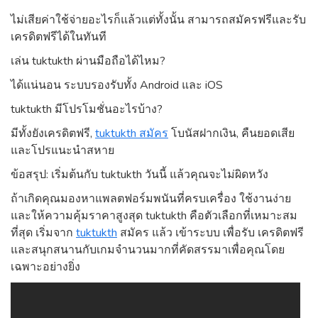
ไม่เสียค่าใช้จ่ายอะไรก็แล้วแต่ทั้งนั้น สามารถสมัครฟรีและรับ
เครดิตฟรีได้ในทันที
เล่น tuktukth ผ่านมือถือได้ไหม?
ได้แน่นอน ระบบรองรับทั้ง Android และ iOS
tuktukth มีโปรโมชั่นอะไรบ้าง?
มีทั้งยังเครดิตฟรี,
tuktukth สมัคร
โบนัสฝากเงิน, คืนยอดเสีย
และโปรแนะนำสหาย
ข้อสรุป: เริ่มต้นกับ tuktukth วันนี้ แล้วคุณจะไม่ผิดหวัง
ถ้าเกิดคุณมองหาแพลตฟอร์มพนันที่ครบเครื่อง ใช้งานง่าย
และให้ความคุ้มราคาสูงสุด tuktukth คือตัวเลือกที่เหมาะสม
ที่สุด เริ่มจาก
tuktukth
สมัคร แล้ว เข้าระบบ เพื่อรับ เครดิตฟรี
และสนุกสนานกับเกมจำนวนมากที่คัดสรรมาเพื่อคุณโดย
เฉพาะอย่างยิ่ง