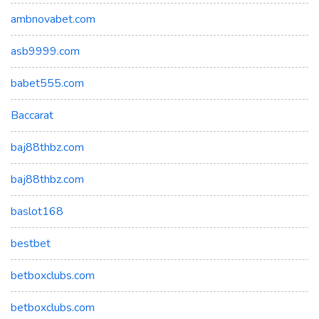
ambnovabet.com
asb9999.com
babet555.com
Baccarat
baj88thbz.com
baj88thbz.com
baslot168
bestbet
betboxclubs.com
betboxclubs.com