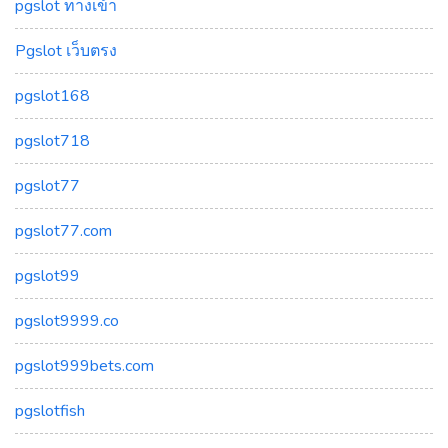
pgslot ทางเข้า
Pgslot เว็บตรง
pgslot168
pgslot718
pgslot77
pgslot77.com
pgslot99
pgslot9999.co
pgslot999bets.com
pgslotfish