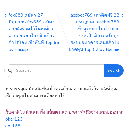
fox689 สมัคร 27
acebet789 เครดิตฟรี 28
มิถุนายน fox689 สมัคร
กรกฎาคม acebet789
ค่ายดังรวมไว้ในที่เดียว
เข้าสู่ระบบ ไม่ต้องย้าย
ฝากถอนจบในคลิกเดียว
กระเป๋าเงินรองรับทุก
กำไรโอนเข้าทันที Top 66
ระบบธนาคารเล่นแล้วไม่
by Philipp
ขาดทุน Top 52 by Nannie
Search
การบรรลุผลมักเกิดขึ้นเมื่อคุณก้าวออกมาแล้วก็ทำสิ่งที่คุณ
เชื่อว่าคุณไม่สามารถที่จะทำได้
เว็บคาสิโนน่าเล่น ทั้ง
สล็อต
และ
บาคาร่า
ตึงจริงแตกบ่อยมาก
joker123
slot168