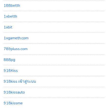
188betth
1xbetth
1xbit
1xgameth.com
789pluss.com
888pg
918Kiss
918kiss เข้าสู่ระบบ
918kissauto
918kissme