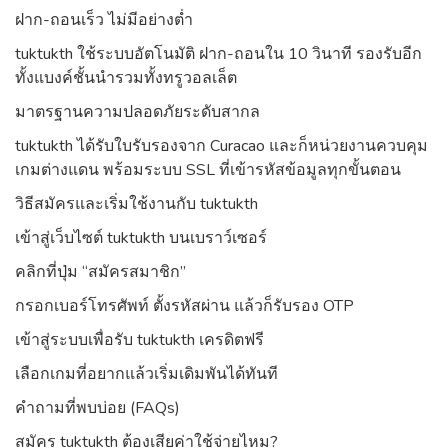
ฝาก-ถอนเร็ว ไม่มีอย่างต่ำ
tuktukth ใช้ระบบอัตโนมัติ ฝาก-ถอนใน 10 วินาที รองรับอีก
ทั้งแบงค์ชั้นนำรวมทั้งทรูวอลเล็ต
มาตรฐานความปลอดภัยระดับสากล
tuktukth ได้รับใบรับรองจาก Curacao และก็หน่วยงานควบคุม
เกมต่างแดน พร้อมระบบ SSL ที่เข้ารหัสข้อมูลทุกขั้นตอน
วิธีสมัครและเริ่มใช้งานกับ tuktukth
เข้าสู่เว็บไซต์ tuktukth บนเบราว์เซอร์
คลิกที่ปุ่ม “สมัครสมาชิก”
กรอกเบอร์โทรศัพท์ ตั้งรหัสผ่าน แล้วก็รับรอง OTP
เข้าสู่ระบบเพื่อรับ tuktukth เครดิตฟรี
เลือกเกมที่อยากแล้วเริ่มเดิมพันได้ทันที
คำถามที่พบบ่อย (FAQs)
สมัคร tuktukth ต้องเสียค่าใช้จ่ายไหม?