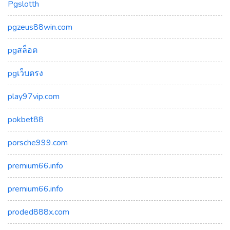
Pgslotth
pgzeus88win.com
pgสล็อต
pgเว็บตรง
play97vip.com
pokbet88
porsche999.com
premium66.info
premium66.info
proded888x.com