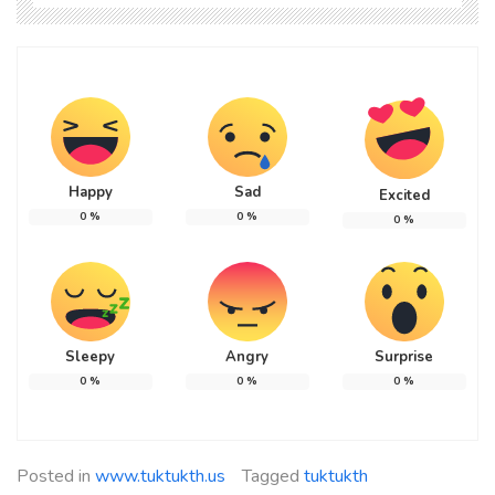
Happy
Sad
Excited
0
%
0
%
0
%
Sleepy
Angry
Surprise
0
%
0
%
0
%
Posted in
www.tuktukth.us
Tagged
tuktukth