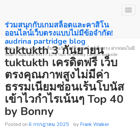
Skip
to
content
ร่วมสนุกกับเกมสล็อตและคาสิโน
ออนไลน์เว็บตรงแบบไม่มีข้อจำกัด!
audrina partridge blog
tuktukth 3 กันยายน
https://blog-doo.com ตื่นเต้นกับคาสิโนออนไลน์เว็บตรง ฝากถอนไม่มี
ขั้นต่ำ! ถอนได้มากกว่า 10 ล้านบาท witney carson website
tuktukth เครดิตฟรี เว็บ
ตรงคุณภาพสูงไม่มีค่า
ธรรมเนียมซ่อนเร้นโบนัส
เข้าไวกำไรเน้นๆ Top 40
by Bonny
Posted on
6 กรกฎาคม 2025
by
Frank Walker