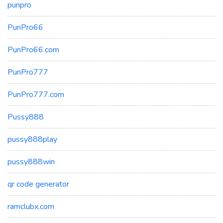
punpro
PunPro66
PunPro66.com
PunPro777
PunPro777.com
Pussy888
pussy888play
pussy888win
qr code generator
ramclubx.com