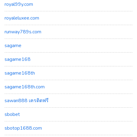
royal99y.com
royaleluxee.com
runway789s.com
sagame
sagame168
sagame168th
sagame168th.com
sawan888 เครดิตฟรี
sbobet
sbotop1688.com