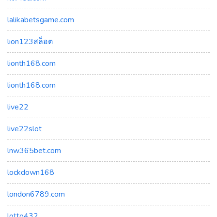
lalikabetsgame.com
lion123สล็อต
lionth168.com
lionth168.com
live22
live22slot
lnw365bet.com
lockdown168
london6789.com
lotto432