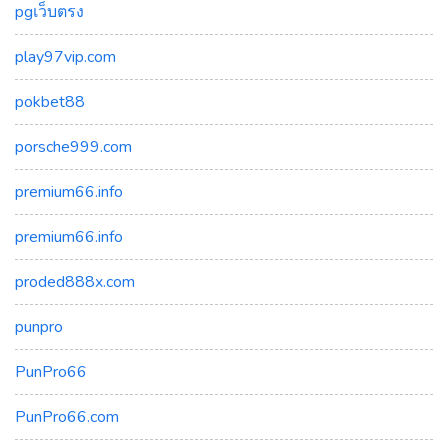
pgเว็บตรง
play97vip.com
pokbet88
porsche999.com
premium66.info
premium66.info
proded888x.com
punpro
PunPro66
PunPro66.com