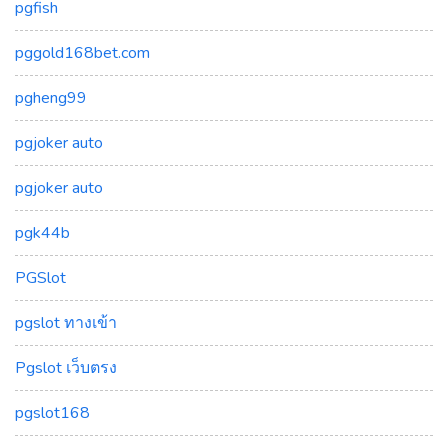
pgfish
pggold168bet.com
pgheng99
pgjoker auto
pgjoker auto
pgk44b
PGSlot
pgslot ทางเข้า
Pgslot เว็บตรง
pgslot168