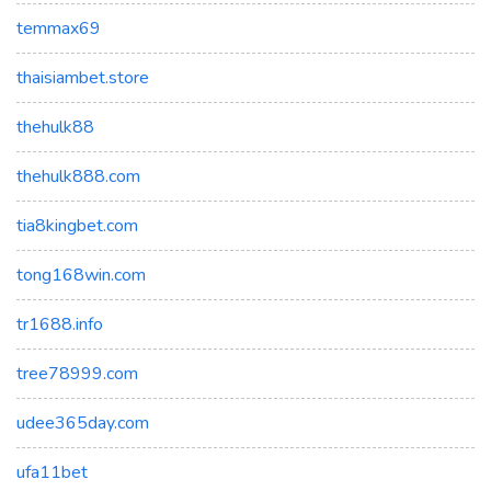
temmax69
thaisiambet.store
thehulk88
thehulk888.com
tia8kingbet.com
tong168win.com
tr1688.info
tree78999.com
udee365day.com
ufa11bet