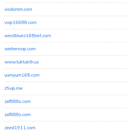
visdomm.com
vvip16688.com
westbluez168bet.com
winherovip.com
www.tuktukth.us
yumyum168.com
z5vip.me
zaf888s.com
zaf888s.com
zeed1911.com