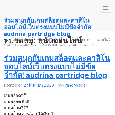
Skip
to
content
ร่วมสนุกกับเกมสล็อตและคาสิโน
ออนไลน์เว็บตรงแบบไม่มีข้อจำกัด!
audrina partridge blog
หมวดหมู่:
พนันออนไลน์
https://blog-doo.com ตื่นเต้นกับคาสิโนออนไลน์เว็บตรง ฝากถอนไม่มี
ขั้นต่ำ! ถอนได้มากกว่า 10 ล้านบาท witney carson website
ร่วมสนุกกับเกมสล็อตและคาสิโน
ออนไลน์เว็บตรงแบบไม่มีข้อ
จำกัด! audrina partridge blog
Posted on
2 มิถุนายน 2023
by
Frank Walker
เกมสล็อตฟรี
เกมสล็อต 888
เกมสล็อต777
เกมสล็อต ออนไลน์ ได้เงินจริง