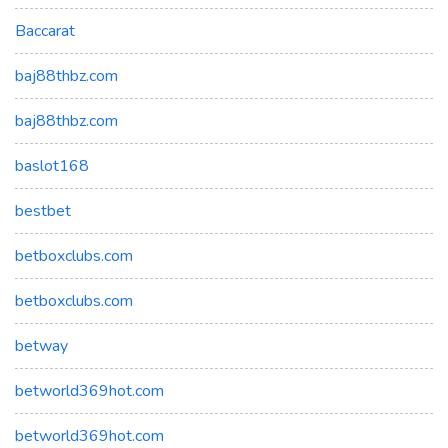
Baccarat
baj88thbz.com
baj88thbz.com
baslot168
bestbet
betboxclubs.com
betboxclubs.com
betway
betworld369hot.com
betworld369hot.com