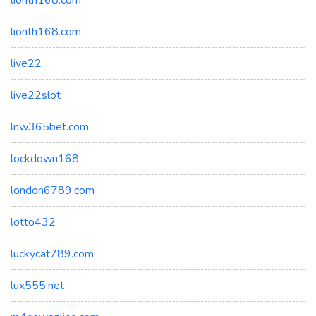
lionth168.com
lionth168.com
live22
live22slot
lnw365bet.com
lockdown168
london6789.com
lotto432
luckycat789.com
lux555.net