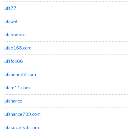
ufa77
ufabet
ufabombx
ufad168.com
ufafox88
ufaheno88.com
ufam11.com
ufanance
ufanance789.com
ufasocietyth.com