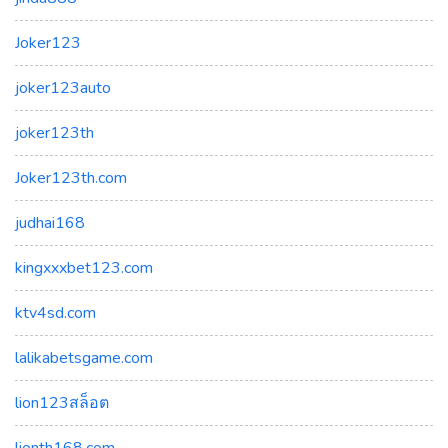
Joker123
joker123auto
joker123th
Joker123th.com
judhai168
kingxxxbet123.com
ktv4sd.com
lalikabetsgame.com
lion123สล็อต