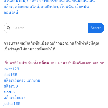
สิโนออนไลน์
,
บาคาร่า
,
บาคาร่าออนไลน์
,
พนันออนไลน์
,
สล็อต
,
สล็อตออนไลน์
,
เกมยิงปลา
,
เว็บพนัน
,
เว็บพนัน
ออนไลน์
Search
การบรรลุผลมักเกิดขึ้นเมื่อคุณก้าวออกมาแล้วก็ทำสิ่งที่คุณ
เชื่อว่าคุณไม่สามารถที่จะทำได้
เว็บคาสิโนน่าเล่น ทั้ง
สล็อต
และ
บาคาร่า
ตึงจริงแตกบ่อยมาก
joker123
slot168
สล็อตเว็บตรง แตกง่าย
สล็อต99
slot66
สล็อตเว็บตรง
judhai168