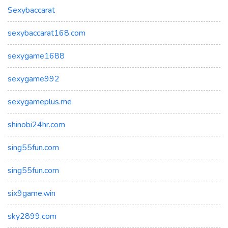
Sexybaccarat
sexybaccarat168.com
sexygame1688
sexygame992
sexygameplus.me
shinobi24hr.com
sing55fun.com
sing55fun.com
six9game.win
sky2899.com