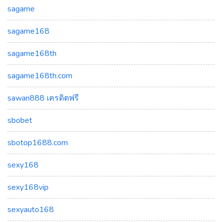
sagame
sagame168
sagame168th
sagame168th.com
sawan888 เครดิตฟรี
sbobet
sbotop1688.com
sexy168
sexy168vip
sexyauto168