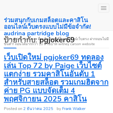
Skip
to
content
ร่วมสนุกกับเกมสล็อตและคาสิโน
ออนไลน์เว็บตรงแบบไม่มีข้อจำกัด!
audrina partridge blog
ป้ายกำกับ:
pgjoker69
https://blog-doo.com ตื่นเต้นกับคาสิโนออนไลน์เว็บตรง ฝากถอนไม่มี
ขั้นต่ำ! ถอนได้มากกว่า 10 ล้านบาท witney carson website
เว็บเปิดใหม่ pgjoker69 ทดลอง
เล่น Top 72 by Paige เว็บไซต์
แตกง่าย รวมคาสิโนอันดับ 1
สำหรับสายสล็อต รวมเกมฮิตจาก
ค่าย PG แบบจัดเต็ม 4
พฤศจิกายน 2025 คาสิโน
Posted on
2 ธันวาคม 2025
by
Frank Walker