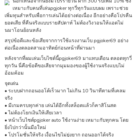
นอกเหนือจากนี้ยังมีโปรรายวัน ฝาก 300 รับเพิ่ม 10% ซึ่ง
เหมาะกับคนที่เล่นpgjoker ทุกวี่ทุกวันแบบผม เพราะช่วย
เพิ่มทุนสำหรับเพื่อการเล่นได้อย่างต่อเนื่อง อีกอย่างคือโปรคืน
ยอดเสีย ที่คืนจริงแบบรายสัปดาห์ ไม่ต้องวิงวอนให้แอดไม่
นมาโอนย้อนหลัง
สรุปข้อดีและข้อเสียจากการใช้แรงงานเว็บ pgjoker69 อย่าง
ต่อเนื่องตลอดสามอาทิตย์ก่อนหน้าที่ผ่านมา
หลังจากที่ผมเล่นเว็บไซต์นี้pgjoker69 มาแทบเดือน ตลอดทุกวี่
ทุกวัน นี่คือข้อดีขอเสียจากมุมมองของผู้ใช้งานจริงแบบไม่
อ้อมค้อม
จุดเด่น
• ระบบฝากถอนออโต้เร็วมาก ไม่เกิน 10 วินาทีตามที่เคลม
จริง
• มีเกมครบทุกค่าย เล่นได้อีกทั้งสล็อตแล้วก็คาสิโนสด
• ไม่ต้องโยกเงินให้เสียเวลา
• หน้าเว็บไซต์pgjoker auto ใช้งานง่าย เหมาะกับทุกคน โดย
ยิ่งไปกว่านั้นมือใหม่
• โปรโมชั่นให้จริง เงื่อนไขไม่ยุ่งยาก ถอนออกได้จริง