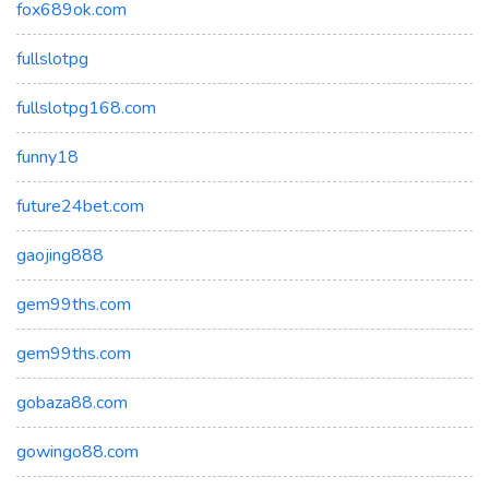
fox689ok.com
fullslotpg
fullslotpg168.com
funny18
future24bet.com
gaojing888
gem99ths.com
gem99ths.com
gobaza88.com
gowingo88.com