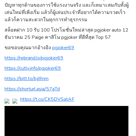
ปัญหาทุกด้านของการใช้แรงงานจริง และก็เหมาะสมกับทั้งผู้
เล่นใหม่ที่เพิ่งเริ่ม แล้วก็ผู้เล่นประจำที่อยากได้ความรวดเร็ว
แล้วก็ความสะดวกในทุกการทำธุรกรรม
สล็อตฝาก 10 รับ 100 โปรโมชั่นใหม่ล่าสุด pgjoker auto 12
ธันวาคม 25 Paige คาสิโน pgjoker ที่ดีที่สุด Top 57
ขอขอบคุณมากอ้างอิง
pgjoker69
https://rebrand.ly/pgjoker69
https://cutly.info/pgjoker69
https://bitt.to/bjlfmm
https://shorturl.asia/57aTd
https://t.co/CK5DVSatAF