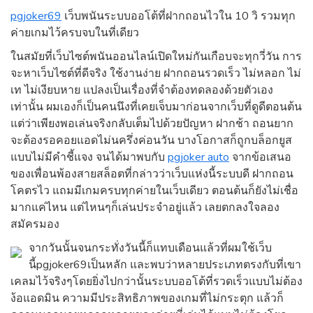
pgjoker69
เว็บพนันระบบออโต้ที่ฝากถอนไวใน 10 วิ รวมทุก
ค่ายเกมไว้ครบจบในที่เดียว
ในสมัยที่เว็บไซต์พนันออนไลน์เปิดใหม่กันเกือบจะทุกวี่วัน การ
จะหาเว็บไซต์ที่ดีจริง ใช้งานง่าย ฝากถอนรวดเร็ว ไม่หลอก ไม่
เท ไม่เงียบหาย แปลงเป็นเรื่องที่จำต้องทดลองด้วยตัวเอง
เท่านั้น ผมเองก็เป็นคนนึงที่เคยเจ็บมาก่อนจากเว็บที่ดูดีตอนต้น
แต่ว่าเพียงพอเล่นจริงกลับเต็มไปด้วยปัญหา ฝากช้า ถอนยาก
จะต้องรอคอยแอดไม่นครึ่งค่อนวัน บางโอกาสก็ถูกบล็อกยูส
แบบไม่มีคำชี้แจง จนได้มาพบกับ
pgjoker auto
จากข้อเสนอ
ของเพื่อนพ้องสายสล็อตที่กล่าวว่าเว็บแห่งนี้ระบบดี ฝากถอน
โคตรไว แถมมีเกมครบทุกค่ายในเว็บเดียว ตอนต้นก็ยังไม่เชื่อ
มากแค่ไหน แต่ไหนๆก็เล่นประจำอยู่แล้ว เลยตกลงใจลอง
สมัครมอง
จากวันนั้นจนกระทั่งวันนี้ก็แทบเดือนแล้วที่ผมใช้เว็บ
นี้pgjoker69เป็นหลัก และพบว่าหลายประเภทตรงกับที่เขา
เคลมไว้จริงๆโดยยิ่งไปกว่านั้นระบบออโต้ที่รวดเร็วแบบไม่ต้อง
ง้อแอดมิน ความมีประสิทธิภาพของเกมที่ไม่กระตุก แล้วก็