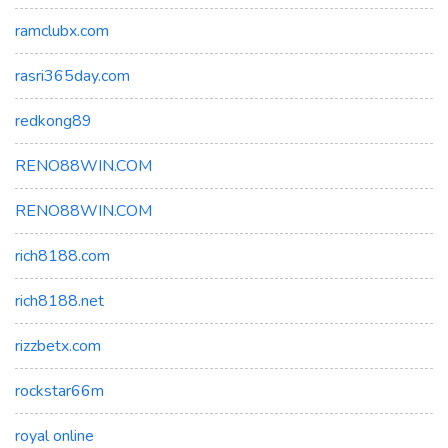
ramclubx.com
rasri365day.com
redkong89
RENO88WIN.COM
RENO88WIN.COM
rich8188.com
rich8188.net
rizzbetx.com
rockstar66m
royal online