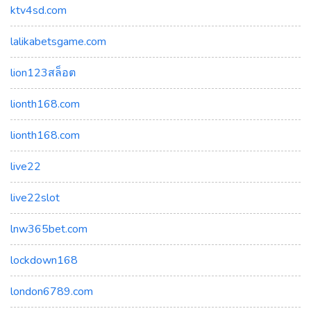
ktv4sd.com
lalikabetsgame.com
lion123สล็อต
lionth168.com
lionth168.com
live22
live22slot
lnw365bet.com
lockdown168
london6789.com