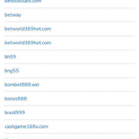
betboxclubs.com
betway
betworld369hot.com
betworld369hot.com
bh99
bng55
bombet888.win
bonus888
brazil999
cashgame168x.com