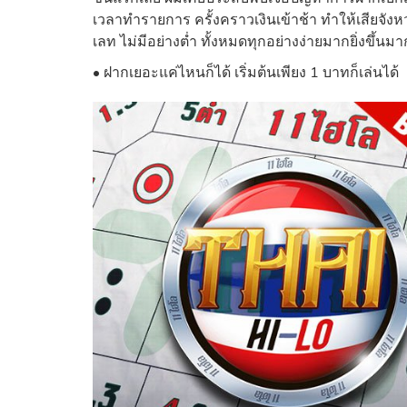
เวลาทำรายการ ครั้งคราวเงินเข้าช้า ทำให้เสียจัง
เลท ไม่มีอย่างต่ำ ทั้งหมดทุกอย่างง่ายมากยิ่งขึ้นมา
• ฝากเยอะแค่ไหนก็ได้ เริ่มต้นเพียง 1 บาทก็เล่นได้