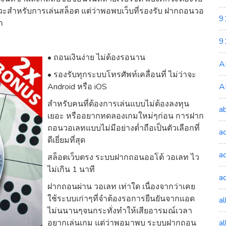
หวะสำหรับการเล่นสล็อต แต่ว่าพอพบเว็บที่รองรับ ฝากถอนวอ
9
ก
9
• ถอนเงินง่าย ไม่ต้องรอนาน
A
• รองรับทุกระบบโทรศัพท์เคลื่อนที่ ไม่ว่าจะ
Android หรือ iOS
A
สำหรับคนที่ต้องการเล่นแบบไม่ต้องลงทุน
a
เยอะ หรืออยากทดลองเกมใหม่ๆก่อน การฝาก
ถอนวอเลทแบบไม่มีอย่างต่ำถือเป็นตัวเลือกที่
a
ดีเยี่ยมที่สุด
a
สล็อตเว็บตรง ระบบฝากถอนออโต้ วอเลท ไว
ไม่เกิน 1 นาที
a
ฝากถอนผ่าน วอเลท เท่าใด เนื่องจากว่าเคย
ใช้ระบบเก่าๆที่จำต้องรอการยืนยันจากแอด
a
ไม่นนานๆจนกระทั่งทำให้เสียอารมณ์เวลา
อยากเล่นเกม แต่ว่าพอมาพบ ระบบฝากถอน
a