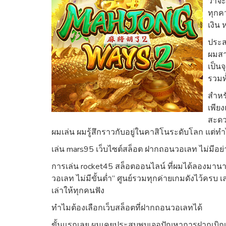
ว่าจ
ทุกคว
เงิน 
ประส
ผมสา
เป็นจ
รวมทั
สำห
เพีย
สะดว
ผมเล่น ผมรู้สึกราวกับอยู่ในคาสิโนระดับโลก แต่ทำ
เล่น mars95 เว็บไซต์สล็อต ฝากถอนวอเลท ไม่มีอย
การเล่น rocket45 สล็อตออนไลน์ ที่ผมได้ลองมานาน
วอเลท ไม่มีขั้นต่ำ” ศูนย์รวมทุกค่ายเกมดังไว้คร
เล่าให้ทุกคนฟัง
ทำไมต้องเลือกเว็บสล็อตที่ฝากถอนวอเลทได้
ขั้นแรกเลย ผมเคยประสบพบเจอปัญหาการฝากเบิกเงิ