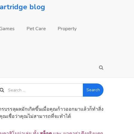
partridge blog
 Games
Pet Care
Property
Search
ารบรรลุผลมักเกิดขึ้นเมื่อคุณก้าวออกมาแล้วก็ทำสิ่ง
่คุณเชื่อว่าคุณไม่สามารถที่จะทำได้
็บคาสิโนน่าเล่น ทั้ง
สล็อต
และ
บาคาร่า
ตึงจริงแตก