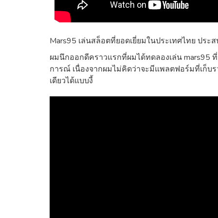
Mars95 เล่นสล็อตที่ยอดเยี่ยมในประเทศไทย ประส
ผมนึกออกดีคราวแรกที่ผมได้ทดลองเล่น mars95 ที่
การณ์ เนื่องจากผมไม่คิดว่าจะมีแพลตฟอร์มที่เก็
เดียวได้แบบงี้