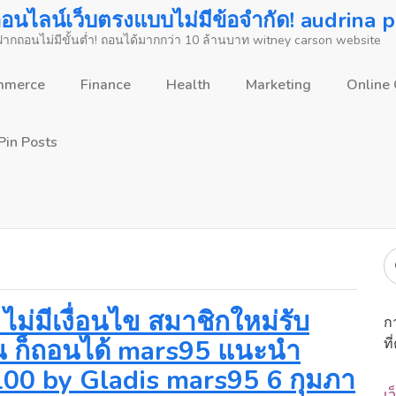
นไลน์เว็บตรงแบบไม่มีข้อจำกัด! audrina 
 ฝากถอนไม่มีขั้นต่ำ! ถอนได้มากกว่า 10 ล้านบาท witney carson website
mmerce
Finance
Health
Marketing
Online
Pin Posts
ไม่มีเงื่อนไข สมาชิกใหม่รับ
ก
น ก็ถอนได้ mars95 แนะนำ
ที
op 100 by Gladis mars95 6 กุมภา
เว