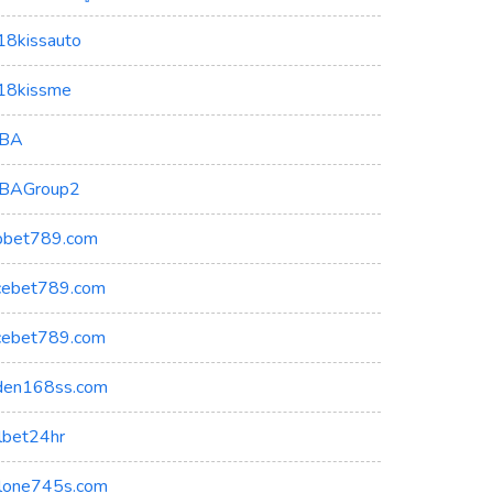
18kissauto
18kissme
BA
BAGroup2
bbet789.com
cebet789.com
cebet789.com
den168ss.com
llbet24hr
llone745s.com