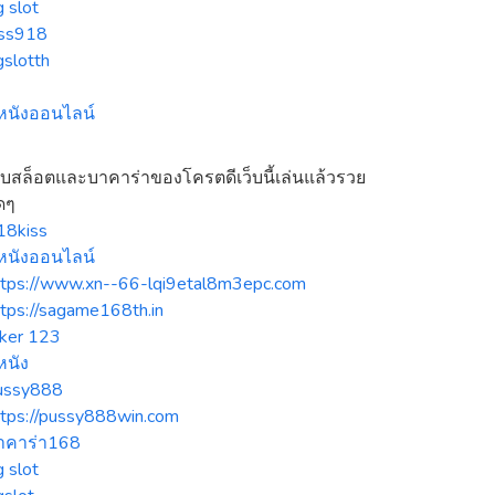
 slot
iss918
gslotth
ูหนังออนไลน์
ว็บสล็อตและบาคาร่าของโครตดีเว็บนี้เล่นแล้วรวย
ดๆ
18kiss
ูหนังออนไลน์
ttps://www.xn--66-lqi9etal8m3epc.com
ttps://sagame168th.in
oker 123
หนัง
ussy888
ttps://pussy888win.com
าคาร่า168
 slot