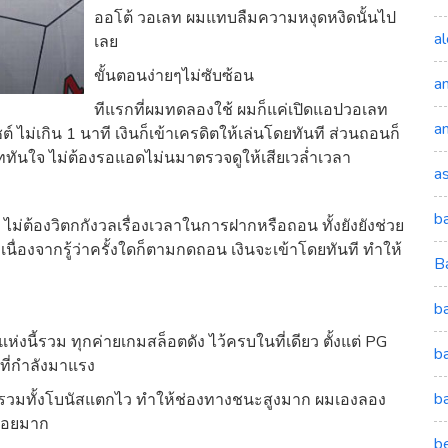
ออโต้ วอเลท ผมแทบลืมความหงุดหงิดนั้นไป
a
เลย
ขั้นตอนง่ายๆไม่ซับซ้อน
a
ทีแรกที่ผมทดลองใช้ ผมก็แค่เปิดแอปวอเลท
a
ไม่เกิน 1 นาที เงินก็เข้าเครดิตให้เล่นโดยทันที ส่วนถอนก็
ลททันใจ ไม่ต้องรอแอดไม่นมาตรวจดูให้เสียเวล่ำเวลา
a
b
ม่ต้องวิตกกังวลเรื่องเวลาในการฝากหรือถอน ทั้งยังยังช่วย
นื่องจากรู้ว่าครั้งใดก็ตามกดถอน เงินจะเข้าโดยทันที ทำให้
B
b
์แห่งนี้รวม ทุกค่ายเกมสล็อตดัง ไว้ครบในที่เดียว ตั้งแต่ PG
b
ที่กำลังมาแรง
b
ร์พิเศษรวมทั้งโบนัสแตกไว ทำให้ช่องทางชนะสูงมาก ผมเองลอง
บ่อยมาก
b