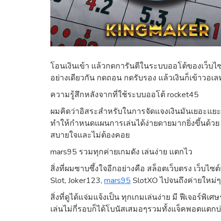
โอนเงินเข้า แล้วกดการันตีในระบบออโต้ของเว็บไซต์ 
อย่างเดียวกัน กดถอน กดรับรอง แล้วเงินก็เข้าวอเ
ความรู้สึกหลังจากที่ใช้ระบบออโต้ rocket45
ผมคิดว่าอิสระสำหรับในการจัดแจงเงินมันเยอะแยะ ไ
ทำให้กำหนดแผนการเล่นได้ง่ายดายมากยิ่งขึ้นด้วย เ
สบายใจและไม่ต้องคอย
mars95 รวมทุกค่ายเกมดัง เล่นง่าย แตกไว
สิ่งที่ผมซาบซึ้งใจอีกอย่างคือ สล็อตเว็บตรง เว็บไซต
Slot, Joker123,
mars95
SlotXO ไปจนถึงค่ายใหม่ๆ
สิ่งที่ดูได้แจ่มแจ้งเป็น ทุกเกมเล่นง่าย มี ฟีเจอ
เล่นไม่กี่รอบก็ได้โบนัสเสมอๆรวมทั้งแจ็คพอตแตก