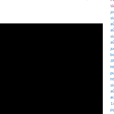
บ
j
s
ส
ส
s
ส
j
b
J
ht
p
h
s
ส
ค
1
pg