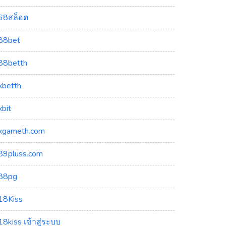
68สล็อต
88bet
88betth
xbetth
xbit
xgameth.com
89pluss.com
88pg
18Kiss
18kiss เข้าสู่ระบบ