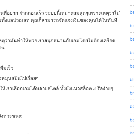
b
ือคนที่อยาก ฝากถอนเร็ว ระบบนี้เหมาะสมสุดๆเพราะเหตุว่าไม่
รวมทั้งแอปวอเลท คุณก็สามารถจัดแจงเงินของคุณได้ในทันที
b
b
ะเหตุว่ามันทำให้พวกเราสนุกสนานกับเกมโดยไม่ต้องเครียด
็น
b
b
่มเร็ว
วหมุนสปินไปเรื่อยๆ
b
ให้เราเลือกเกมได้หลายสไตล์ ทั้งยังแนวสล็อต 3 รีลง่ายๆ
b
b
จังหวะชนะ:
b
b