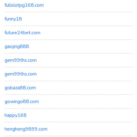
fullslotpg168.com
funny18
future24bet.com
gaojing888
gem99ths.com
gem99ths.com
gobaza88.com
gowingo88.com
happy168
hengheng9899.com