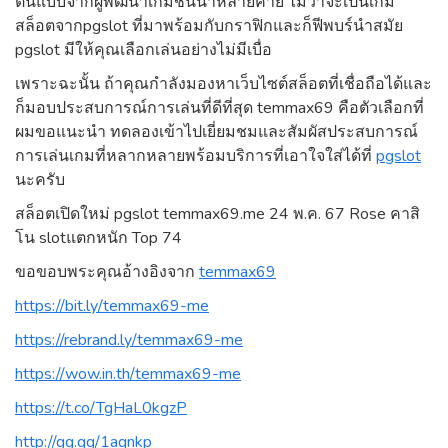
ต้นแบบจากผู้พัฒนาเกมชั้นนำหลายค่าย ไม่ว่าจะเป็นเกม
สล็อตจากpgslot ที่มาพร้อมกับกราฟิกและก็ฟีพบร์นำสมัย
pgslot มีให้คุณเลือกเล่นอย่างไม่มีเบื่อ
เพราะฉะนั้น ถ้าคุณกำลังมองหาเว็บไซต์สล็อตที่เชื่อถือได้และ
ก็มอบประสบการณ์การเล่นที่ดีที่สุด temmax69 คือตัวเลือกที่
ผมขอแนะนำ ทดลองเข้าไปเยี่ยมชมและสัมผัสประสบการณ์
การเล่นเกมที่หลากหลายพร้อมบริการที่เอาใจใส่ได้ที่
pgslot
นะครับ
สล็อตเปิดใหม่ pgslot temmax69.me 24 พ.ค. 67 Rose คาสิ
โน slotแตกหนัก Top 74
ขอขอบพระคุณอ้างอิงจาก
temmax69
https://bit.ly/temmax69-me
https://rebrand.ly/temmax69-me
https://wow.in.th/temmax69-me
https://t.co/TgHaL0kgzP
http://gg.gg/1aqnkp