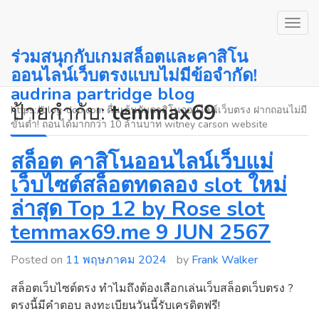
Skip
to
content
ร่วมสนุกกับเกมสล็อตและคาสิโน
ออนไลน์เว็บตรงแบบไม่มีข้อจำกัด!
audrina partridge blog
ป้ายกำกับ:
temmax69
https://blog-doo.com ตื่นเต้นกับคาสิโนออนไลน์เว็บตรง ฝากถอนไม่มี
ขั้นต่ำ! ถอนได้มากกว่า 10 ล้านบาท witney carson website
สล็อต คาสิโนออนไลน์เว็บแม่
เว็บไซต์สล็อตทดลอง slot ใหม่
ล่าสุด Top 12 by Rose slot
temmax69.me 9 JUN 2567
Posted on
11 พฤษภาคม 2024
by
Frank Walker
สล็อตเว็บไซต์ตรง ทำไมถึงต้องเลือกเล่นเว็บสล็อตเว็บตรง ?
ตรงนี้มีคำตอบ ลงทะเบียนวันนี้รับเครดิตฟรี!