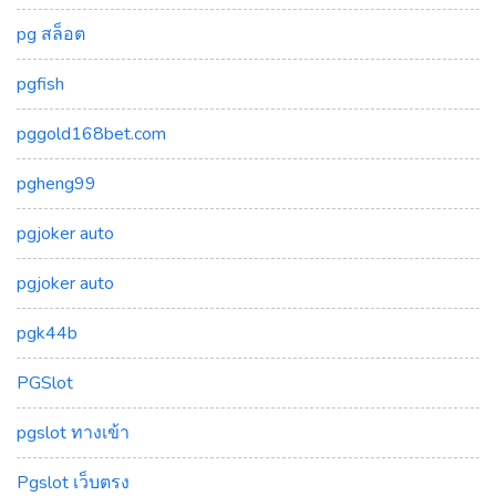
pg สล็อต
pgfish
pggold168bet.com
pgheng99
pgjoker auto
pgjoker auto
pgk44b
PGSlot
pgslot ทางเข้า
Pgslot เว็บตรง