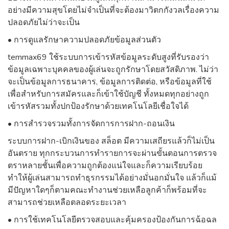
อย่างมีความสุขโดยไม่จำเป็นที่จะต้องมาวิตกกังวลเรื่องความ
ปลอดภัยไม่ว่าจะเป็น
• การดูแลรักษาความปลอดภัยข้อมูลส่วนตัว
temmax69 ใช้ระบบการเข้ารหัสข้อมูลระดับสูงที่รับรองว่า
ข้อมูลเฉพาะบุคคลของผู้เล่นจะถูกรักษาโดยสวัสดิภาพ. ไม่ว่า
จะเป็นข้อมูลการธนาคาร, ข้อมูลการติดต่อ, หรือข้อมูลที่ใช้
เพื่อสำหรับการสมัครและก็เข้าใช้บัญชี ทั้งหมดทุกอย่างถูก
เข้ารหัสรวมทั้งปกป้องรักษาด้วยเทคโนโลยีเชื่อใจได้
• การสำรวจรวมทั้งการจัดการการฝาก-ถอนเงิน
ระบบการฝาก-เบิกเงินของ สล็อต มีความเสถียรแล้วก็ไม่เป็น
อันตราย ทุกกระบวนการทำรายการจะผ่านขั้นตอนการตรวจ
ตราหลายชั้นเพื่อความถูกต้องแน่ใจและก็ความเรียบร้อย
ทำให้ผู้เล่นสามารถทำธุรกรรมได้อย่างมั่นอกมั่นใจ แล้วก็แม้
มีปัญหาใดๆก็ตามคณะทำงานช่วยเหลือลูกค้าก็พร้อมที่จะ
สามารถช่วยเหลือตลอดระยะเวลา
• การใช้เทคโนโลยีตรวจสอบและคุ้มครองป้องกันการฉ้อฉล