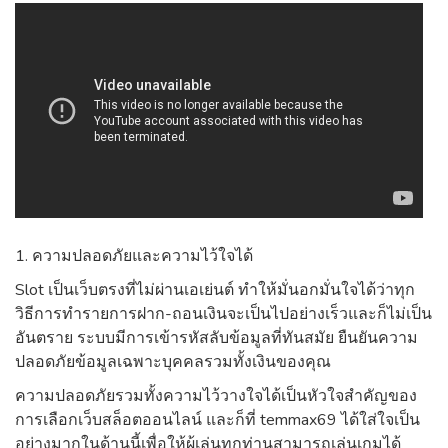
1. ความปลอดภัยและความไว้ใจได้
Slot เป็นเว็บตรงที่ไม่ผ่านเอเย่นต์ ทำให้มั่นอกมั่นใจได้ว่าทุก
วิธีการทำรายการฝาก-ถอนเงินจะเป็นไปอย่างเร็วและก็ไม่เป็น
อันตราย ระบบมีการเข้ารหัสลับข้อมูลที่ทันสมัย ยืนยันความ
ปลอดภัยข้อมูลเฉพาะบุคคลรวมทั้งเงินของคุณ
ความปลอดภัยรวมทั้งความไว้วางใจได้เป็นหัวใจสำคัญของ
การเลือกเว็บสล็อตออนไลน์ และก็ที่ temmax69 ได้ใส่ใจเป็น
อย่างมากในด้านนี้เพื่อให้ผู้เล่นทุกท่านสามารถเล่นเกมได้