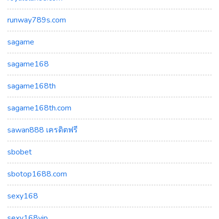
runway789s.com
sagame
sagame168
sagame168th
sagame168th.com
sawan888 เครดิตฟรี
sbobet
sbotop1688.com
sexy168
sexy168vip