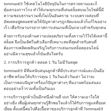
temmax69 ใช้เทคโนโลยีปัจจุบันในการตรวจทานและก็
คุ้มครองการโกง ทำให้เกมทุกเกมที่เล่นสล็อตบนเว็บไซต์นี้มี
ความชอบธรรมรวมทั้งไม่เป็นอันตราย. ระบบตรวจสอบที่
อัพเดทอยู่ตลอดช่วยให้ปัญหาต่างๆถูกจัดแจงแล้วก็แก้ไขอย่าง
เร็ว เพื่อรักษาบรรยากาศการเล่นเกมที่เป็นกลางสำหรับทุกคน
ด้วยการรับรองด้านความปลอดภัยรวมทั้งความไว้ใจได้เหล่านี้
สล็อต จึงเป็นเลิศในตัวเลือกที่เหมาะสมที่สุดสำหรับคนที่
ต้องการเพลิดเพลินเจริญใจกับการเล่นเกมสล็อตออนไลน์
อย่างมีความสุขแล้วก็บันเทิงใจครับ
2. การบริการลูกค้า ตลอด 1 วัน ไม่มีวันหยุด
temmax69 มีทีมสนับสนุนลูกค้าที่มีประสบการณ์และเป็นมือ
อาชีพ พร้อมให้บริการคุณ 1 วันวันแล้ววันเล่า ไม่ว่าจะ
เป็นการตอบปัญหาหรือแก้ปัญหาต่างๆ ทีมงานพร้อมสนอง
ตอบอย่างเร็วรวมทั้งเป็นกันเอง
การบริการลูกค้าเป็นอีกหนึ่งด้านที่ slot ให้ความเอาใจใส่
อย่างยิ่ง เพื่อผู้เล่นทุกท่านรู้สึกพอใจแล้วก็ได้รับการดูแลที่ยอด
เยี่ยม ตั้งแต่นี้ต่อไปคือเนื้อหาของบริการลูกค้าที่ Temmax69